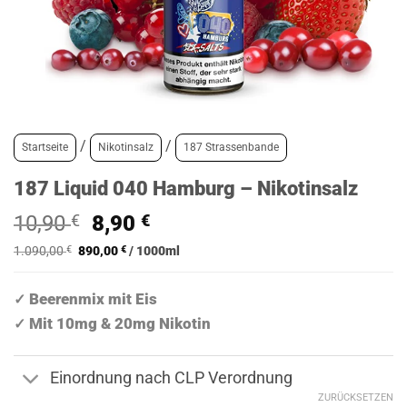
/
/
Startseite
Nikotinsalz
187 Strassenbande
187 Liquid 040 Hamburg – Nikotinsalz
Ursprünglicher
Aktueller
10,90
€
8,90
€
Preis
Preis
1.090,00
€
890,00
€
/
1000
ml
war:
ist:
10,90 €
8,90 €.
Beerenmix mit Eis
✓
Mit 10mg & 20mg Nikotin
✓
Einordnung nach CLP Verordnung
ZURÜCKSETZEN