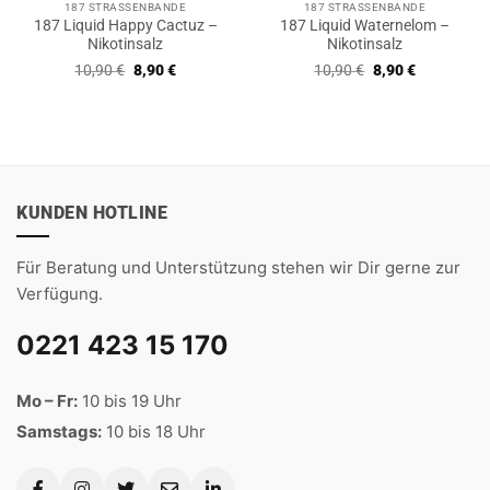
187 STRASSENBANDE
187 STRASSENBANDE
187 Liquid Happy Cactuz –
187 Liquid Waternelom –
Nikotinsalz
Nikotinsalz
Ursprünglicher
Aktueller
Ursprünglicher
Aktueller
10,90
€
8,90
€
10,90
€
8,90
€
Preis
Preis
Preis
Preis
war:
ist:
war:
ist:
10,90 €
8,90 €.
10,90 €
8,90 €.
KUNDEN HOTLINE
Für Beratung und Unterstützung stehen wir Dir gerne zur
Verfügung.
0221 423 15 170
Mo – Fr:
10 bis 19 Uhr
Samstags:
10 bis 18 Uhr