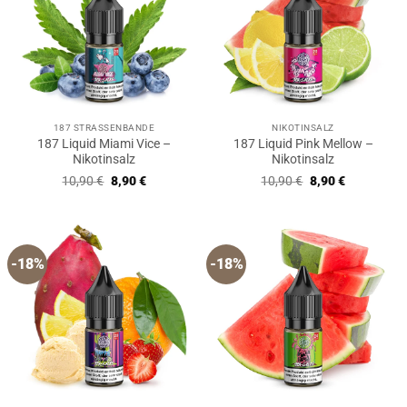
187 STRASSENBANDE
NIKOTINSALZ
187 Liquid Miami Vice –
187 Liquid Pink Mellow –
Nikotinsalz
Nikotinsalz
Ursprünglicher
Aktueller
Ursprünglicher
Aktueller
10,90
€
8,90
€
10,90
€
8,90
€
Preis
Preis
Preis
Preis
war:
ist:
war:
ist:
10,90 €
8,90 €.
10,90 €
8,90 €.
-18%
-18%