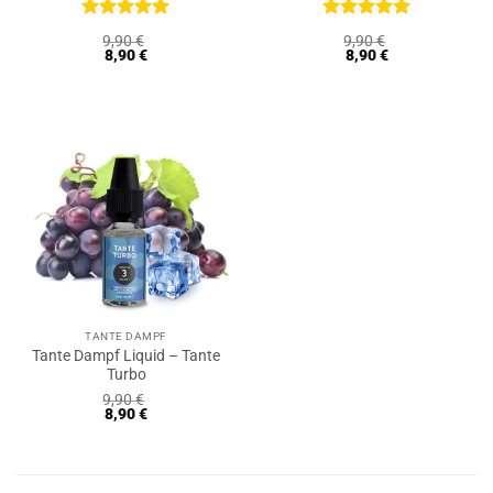
Bewertet
Bewertet
9,90
€
9,90
€
mit
5
von
mit
5
von
8,90
€
8,90
€
5
5
TANTE DAMPF
Tante Dampf Liquid – Tante
Turbo
9,90
€
8,90
€