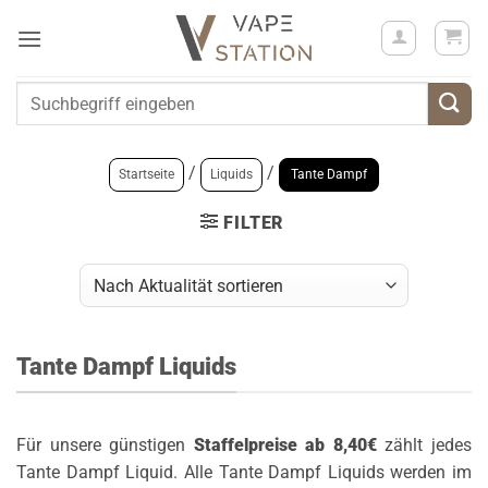
Zum
Inhalt
springen
Suchen
nach:
/
/
Startseite
Liquids
Tante Dampf
FILTER
Tante Dampf Liquids
Für unsere günstigen
Staffelpreise ab 8,40€
zählt jedes
Tante Dampf Liquid. Alle Tante Dampf Liquids werden im