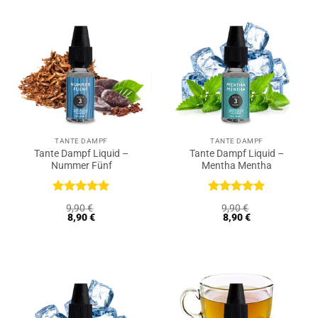
TANTE DAMPF
TANTE DAMPF
Tante Dampf Liquid –
Tante Dampf Liquid –
Nummer Fünf
Mentha Mentha
Bewertet
Bewertet
9,90
€
9,90
€
mit
5
von
mit
5
von
8,90
€
8,90
€
5
5