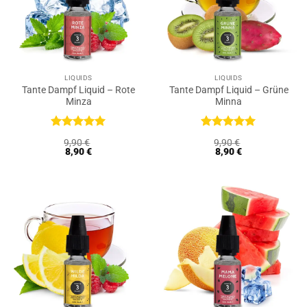
LIQUIDS
LIQUIDS
Tante Dampf Liquid – Rote
Tante Dampf Liquid – Grüne
Minza
Minna
Bewertet
Bewertet
9,90
€
9,90
€
mit
5
von
mit
5
von
8,90
€
8,90
€
5
5