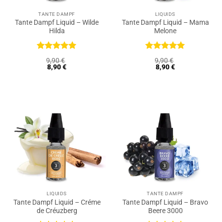
TANTE DAMPF
LIQUIDS
Tante Dampf Liquid – Wilde
Tante Dampf Liquid – Mama
Hilda
Melone
Bewertet
Bewertet
9,90
€
9,90
€
mit
5
von
mit
5
von
8,90
€
8,90
€
5
5
LIQUIDS
TANTE DAMPF
Tante Dampf Liquid – Créme
Tante Dampf Liquid – Bravo
de Créuzberg
Beere 3000