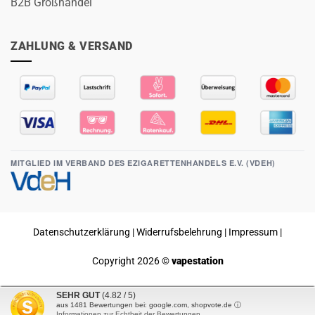
B2B Großhandel
ZAHLUNG & VERSAND
MITGLIED IM VERBAND DES EZIGARETTENHANDELS E.V. (VDEH)
Datenschutzerklärung
|
Widerrufsbelehrung
|
Impressum
|
Copyright 2026 ©
vapestation
SEHR GUT
(4.82 / 5)
Vertrag widerrufen
aus
1481
Bewertungen bei: google.com, shopvote.de ⓘ
Informationen zur Echtheit der Bewertungen