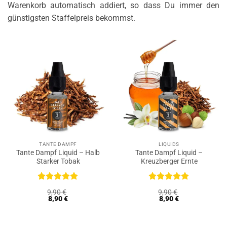
Warenkorb automatisch addiert, so dass Du immer den
günstigsten Staffelpreis bekommst.
TANTE DAMPF
LIQUIDS
Tante Dampf Liquid – Halb
Tante Dampf Liquid –
Starker Tobak
Kreuzberger Ernte
Bewertet
Bewertet
9,90
€
9,90
€
mit
5
von
mit
5
von
8,90
€
8,90
€
5
5