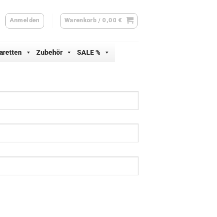
Anmelden
Warenkorb /
0,00
€
aretten
Zubehör
SALE %