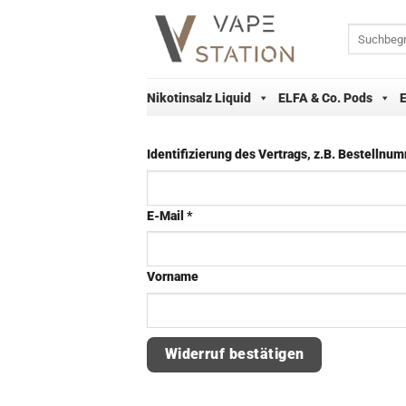
Zum
Inhalt
Suchen
nach:
springen
Nikotinsalz Liquid
ELFA & Co. Pods
Identifizierung des Vertrags, z.B. Bestellnu
E-Mail
*
E-
Vorname
Mail
(wiederholen)
*
Widerruf bestätigen