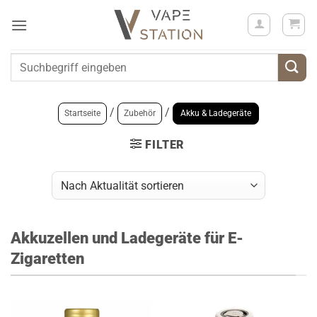
Zum
Inhalt
springen
Suchen
nach:
/
/
Startseite
Zubehör
Akku & Ladegeräte
FILTER
Akkuzellen und Ladegeräte für E-
Zigaretten