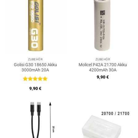
ZUBEHÖR
ZUBEHÖR
Golisi G30 18650 Akku
Molicel P42A 21700 Akku
3000mAh 20A
4200mAh 30A
9,90
€
Bewertet
9,90
€
mit
5
von
5