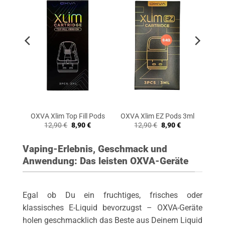
ods
OXVA Xlim Top Fill Pods
OXVA Xlim EZ Pods 3ml
nglicher
Aktueller
Ursprünglicher
Aktueller
Ursprünglicher
Aktueller
12,90
€
8,90
€
12,90
€
8,90
€
Preis
Preis
Preis
Preis
Preis
ist:
war:
ist:
war:
ist:
7,90 €.
12,90 €
8,90 €.
12,90 €
8,90 €.
Vaping-Erlebnis, Geschmack und
Anwendung: Das leisten OXVA-Geräte
Egal ob Du ein fruchtiges, frisches oder
klassisches E-Liquid bevorzugst – OXVA-Geräte
holen geschmacklich das Beste aus Deinem Liquid