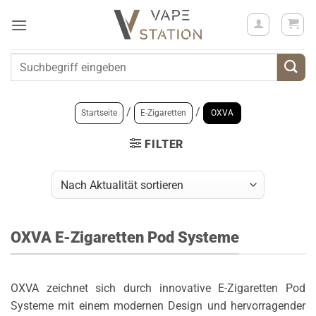
Zum
Inhalt
springen
Suchen
nach:
/
/
Startseite
E-Zigaretten
OXVA
FILTER
OXVA E-Zigaretten Pod Systeme
OXVA zeichnet sich durch innovative E-Zigaretten Pod
Systeme mit einem modernen Design und hervorragender