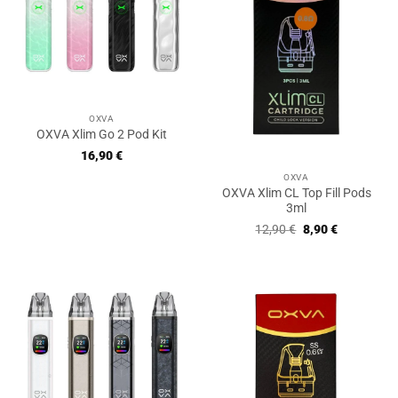
OXVA
OXVA Xlim Go 2 Pod Kit
16,90
€
OXVA
OXVA Xlim CL Top Fill Pods
3ml
Ursprünglicher
Aktueller
12,90
€
8,90
€
Preis
Preis
war:
ist:
12,90 €
8,90 €.