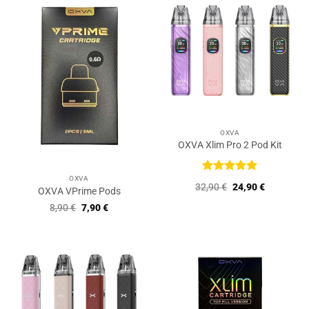
OXVA
OXVA Xlim Pro 2 Pod Kit
OXVA
Bewertet
Ursprünglicher
Aktueller
32,90
€
24,90
€
OXVA VPrime Pods
mit
5
von
Preis
Preis
5
war:
ist:
Ursprünglicher
Aktueller
8,90
€
7,90
€
32,90 €
24,90 €.
Preis
Preis
war:
ist:
8,90 €
7,90 €.