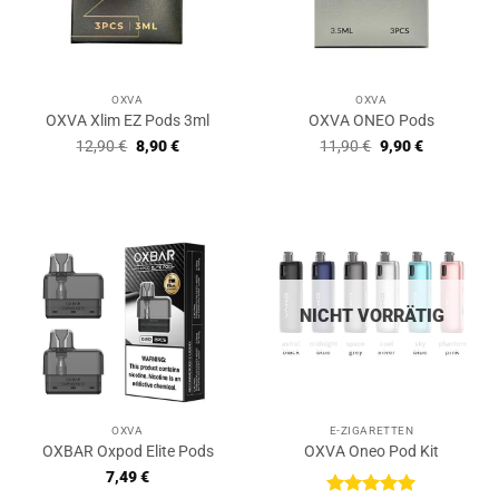
OXVA
OXVA
OXVA Xlim EZ Pods 3ml
OXVA ONEO Pods
Ursprünglicher
Aktueller
Ursprünglicher
Aktueller
12,90
€
8,90
€
11,90
€
9,90
€
Preis
Preis
Preis
Preis
war:
ist:
war:
ist:
12,90 €
8,90 €.
11,90 €
9,90 €.
NICHT VORRÄTIG
OXVA
E-ZIGARETTEN
OXBAR Oxpod Elite Pods
OXVA Oneo Pod Kit
7,49
€