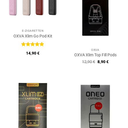
E-ZIGARETTEN
OXVA Xlim Go Pod Kit
OXVA
Bewertet
14,90
€
OXVA Xlim Top Fill Pods
mit
5
von
5
Ursprünglicher
Aktueller
12,90
€
8,90
€
Preis
Preis
war:
ist:
12,90 €
8,90 €.