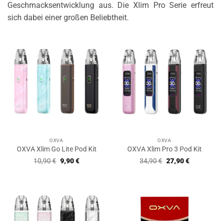
Geschmacksentwicklung aus. Die Xlim Pro Serie erfreut
sich dabei einer großen Beliebtheit.
OXVA
OXVA
OXVA Xlim Go Lite Pod Kit
OXVA Xlim Pro 3 Pod Kit
Ursprünglicher
Aktueller
Ursprünglicher
Aktueller
10,90
€
9,90
€
34,90
€
27,90
€
Preis
Preis
Preis
Preis
war:
ist:
war:
ist:
10,90 €
9,90 €.
34,90 €
27,90 €.