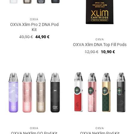
OXVA
OXVA Xlim Pro 2 DNA Pod
Kit
Ursprünglicher
Aktueller
49,90
€
44,90
€
OXVA
Preis
Preis
war:
ist:
OXVA Xlim DNA Top Fill Pods
49,90 €
44,90 €.
Ursprünglicher
Aktueller
12,90
€
10,90
€
Preis
Preis
war:
ist:
12,90 €
10,90 €.
OXVA
OXVA
OXVA NeXlim GO Pod Kit
OXVA NeXlim Pod Kit