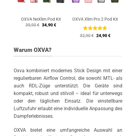
Kit
OXVA NeXlim Pod Kit
OXVA Xlim Pro 2 Pod Kit
Ursprünglicher
Aktueller
39,90
€
34,90
€
Preis
Preis
war:
ist:
Bewertet
Ursprünglicher
Aktueller
32,90
€
24,90
€
39,90 €
34,90 €.
Preis
Preis
mit
5
von
war:
ist:
5
32,90 €
24,90 €.
Warum OXVA?
Oxva kombiniert modernes Stick Design mit einer
regulierbaren Airflow Control, die sowohl MTL- als
auch RDL-Züge unterstützt. Die Geräte sind
kompakt, robust und stilvoll – ideal für unterwegs
oder den täglichen Einsatz. Die einstellbare
Luftzufuhr erlaubt eine individuelle Anpassung des
Dampferlebnisses.
OXVA bietet eine umfangreiche Auswahl an