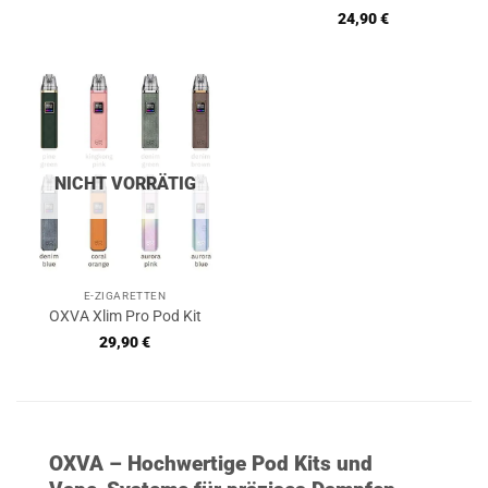
Bewertet
24,90
€
mit
5
von
5
NICHT VORRÄTIG
E-ZIGARETTEN
OXVA Xlim Pro Pod Kit
29,90
€
OXVA – Hochwertige Pod Kits und