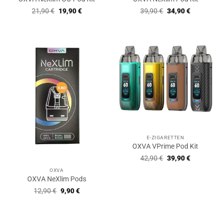
Ursprünglicher
Aktueller
Ursprünglicher
Aktueller
21,90
€
19,90
€
39,90
€
34,90
€
Preis
Preis
Preis
Preis
war:
ist:
war:
ist:
21,90 €
19,90 €.
39,90 €
34,90 €.
E-ZIGARETTEN
OXVA VPrime Pod Kit
Ursprünglicher
Aktueller
42,90
€
39,90
€
Preis
Preis
war:
ist:
OXVA
42,90 €
39,90 €.
OXVA NeXlim Pods
Ursprünglicher
Aktueller
12,90
€
9,90
€
Preis
Preis
war:
ist:
12,90 €
9,90 €.