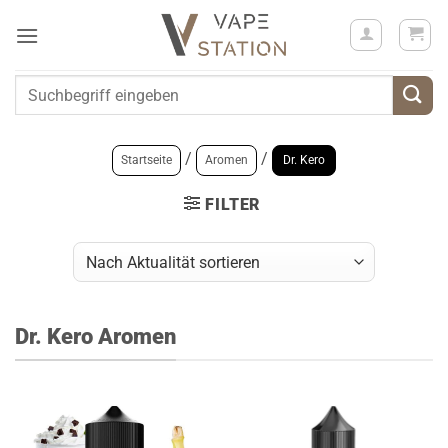
Zum
Inhalt
springen
Suchen
nach:
/
/
Startseite
Aromen
Dr. Kero
FILTER
Dr. Kero Aromen