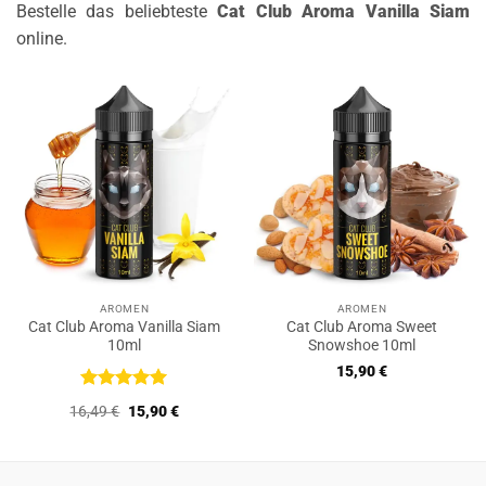
Bestelle das beliebteste
Cat Club Aroma Vanilla Siam
online.
AROMEN
AROMEN
Cat Club Aroma Vanilla Siam
Cat Club Aroma Sweet
10ml
Snowshoe 10ml
15,90
€
Bewertet
Ursprünglicher
Aktueller
16,49
€
15,90
€
mit
5
von
Preis
Preis
5
war:
ist:
16,49 €
15,90 €.