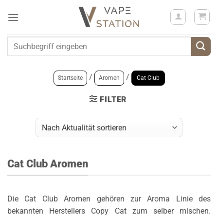
Zum
Inhalt
springen
Suchen
nach:
/
/
Startseite
Aromen
Cat Club
FILTER
Cat Club Aromen
Die Cat Club Aromen gehören zur Aroma Linie des
bekannten Herstellers Copy Cat zum selber mischen.