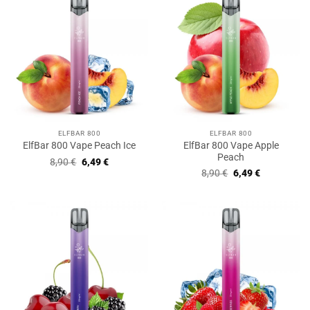
ELFBAR 800
ELFBAR 800
ElfBar 800 Vape Apple
ElfBar 800 Vape Peach Ice
Peach
Ursprünglicher
Aktueller
8,90
€
6,49
€
Preis
Preis
Ursprünglicher
Aktueller
8,90
€
6,49
€
war:
ist:
Preis
Preis
8,90 €
6,49 €.
war:
ist:
8,90 €
6,49 €.