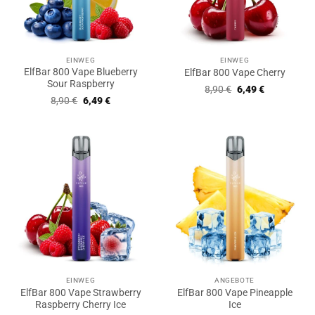
EINWEG
EINWEG
ElfBar 800 Vape Blueberry
ElfBar 800 Vape Cherry
Sour Raspberry
Ursprünglicher
Aktueller
8,90
€
6,49
€
Preis
Preis
Ursprünglicher
Aktueller
8,90
€
6,49
€
war:
ist:
Preis
Preis
8,90 €
6,49 €.
war:
ist:
8,90 €
6,49 €.
EINWEG
ANGEBOTE
ElfBar 800 Vape Strawberry
ElfBar 800 Vape Pineapple
Raspberry Cherry Ice
Ice