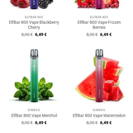
ELFBAR 800
ELFBAR 800
ElfBar 800 Vape Blackberry
ElfBar 800 Vape Frozen
Cherry
Berries
Ursprünglicher
Aktueller
Ursprünglicher
Aktueller
8,90
€
6,49
€
8,90
€
6,49
€
Preis
Preis
Preis
Preis
war:
ist:
war:
ist:
8,90 €
6,49 €.
8,90 €
6,49 €.
EINWEG
EINWEG
ElfBar 800 Vape Menthol
ElfBar 800 Vape Watermelon
Ursprünglicher
Aktueller
Ursprünglicher
Aktueller
8,90
€
6,49
€
8,90
€
6,49
€
Preis
Preis
Preis
Preis
war:
ist:
war:
ist: