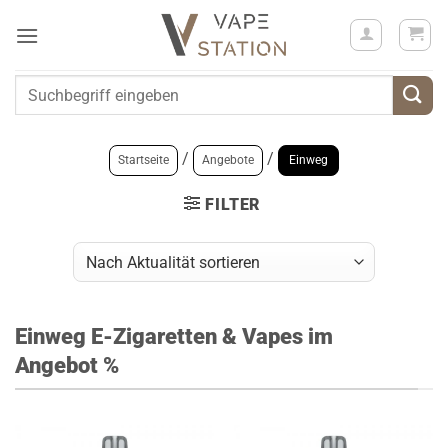
Zum
Inhalt
springen
Suchen
nach:
/
/
Startseite
Angebote
Einweg
FILTER
Einweg E-Zigaretten & Vapes im
Angebot %