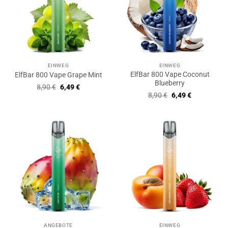
EINWEG
EINWEG
ElfBar 800 Vape Coconut
ElfBar 800 Vape Grape Mint
Blueberry
Ursprünglicher
Aktueller
8,90
€
6,49
€
Preis
Preis
Ursprünglicher
Aktueller
8,90
€
6,49
€
war:
ist:
Preis
Preis
8,90 €
6,49 €.
war:
ist:
8,90 €
6,49 €.
ANGEBOTE
EINWEG