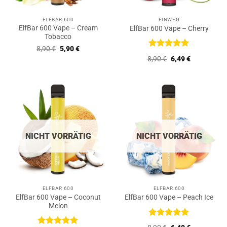
ELFBAR 600
EINWEG
ElfBar 600 Vape – Cream
ElfBar 600 Vape – Cherry
Tobacco
Ursprünglicher
Aktueller
8,90
€
5,90
€
Preis
Preis
Bewertet
Ursprünglicher
Aktueller
8,90
€
6,49
€
war:
ist:
mit
5
von
Preis
Preis
8,90 €
5,90 €.
5
war:
ist:
8,90 €
6,49 €.
NICHT VORRÄTIG
NICHT VORRÄTIG
ELFBAR 600
ELFBAR 600
ElfBar 600 Vape – Coconut
ElfBar 600 Vape – Peach Ice
Melon
Bewertet