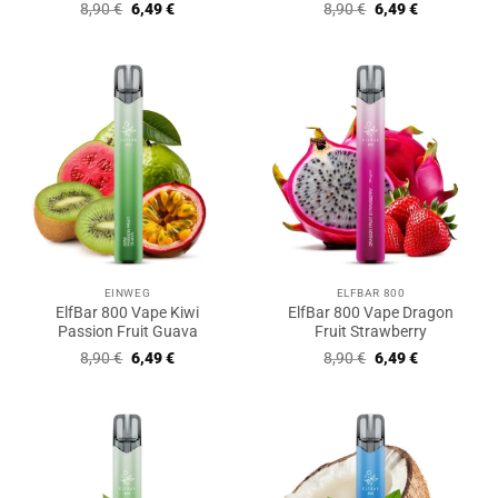
Ursprünglicher
Aktueller
Ursprünglicher
Aktueller
8,90
€
6,49
€
8,90
€
6,49
€
Preis
Preis
Preis
Preis
war:
ist:
war:
ist:
8,90 €
6,49 €.
8,90 €
6,49 €.
EINWEG
ELFBAR 800
ElfBar 800 Vape Kiwi
ElfBar 800 Vape Dragon
Passion Fruit Guava
Fruit Strawberry
Ursprünglicher
Aktueller
Ursprünglicher
Aktueller
8,90
€
6,49
€
8,90
€
6,49
€
Preis
Preis
Preis
Preis
war:
ist:
war:
ist:
8,90 €
6,49 €.
8,90 €
6,49 €.