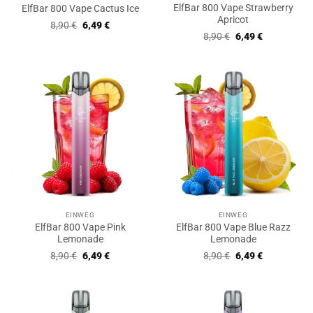
ElfBar 800 Vape Strawberry
ElfBar 800 Vape Cactus Ice
Apricot
Ursprünglicher
Aktueller
8,90
€
6,49
€
Preis
Preis
Ursprünglicher
Aktueller
8,90
€
6,49
€
war:
ist:
Preis
Preis
8,90 €
6,49 €.
war:
ist:
8,90 €
6,49 €.
EINWEG
EINWEG
ElfBar 800 Vape Pink
ElfBar 800 Vape Blue Razz
Lemonade
Lemonade
Ursprünglicher
Aktueller
Ursprünglicher
Aktueller
8,90
€
6,49
€
8,90
€
6,49
€
Preis
Preis
Preis
Preis
war:
ist:
war:
ist:
8,90 €
6,49 €.
8,90 €
6,49 €.