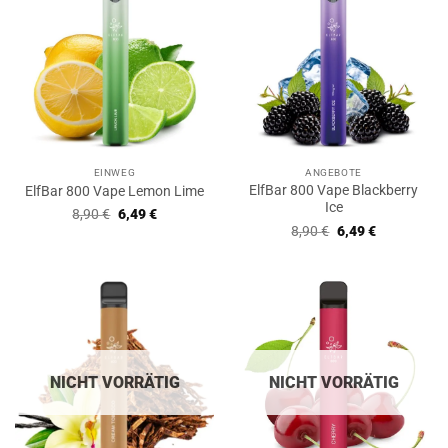
EINWEG
ANGEBOTE
ElfBar 800 Vape Blackberry
ElfBar 800 Vape Lemon Lime
Ice
Ursprünglicher
Aktueller
8,90
€
6,49
€
Preis
Preis
Ursprünglicher
Aktueller
8,90
€
6,49
€
war:
ist:
Preis
Preis
8,90 €
6,49 €.
war:
ist:
8,90 €
6,49 €.
NICHT VORRÄTIG
NICHT VORRÄTIG