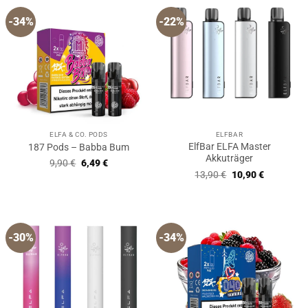
-34%
-22%
ELFA & CO. PODS
ELFBAR
ElfBar ELFA Master
187 Pods – Babba Bum
Akkuträger
Ursprünglicher
Aktueller
9,90
€
6,49
€
Preis
Preis
Ursprünglicher
Aktueller
13,90
€
10,90
€
war:
ist:
Preis
Preis
9,90 €
6,49 €.
war:
ist:
13,90 €
10,90 €.
-30%
-34%