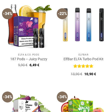
9,90 €
6,49 €.
9,90 €
6,49 €.
-34%
-22%
ELFA & CO. PODS
ELFBAR
187 Pods – Juicy Puzzy
ElfBar ELFA Turbo Pod Kit
Ursprünglicher
Aktueller
9,90
€
6,49
€
Preis
Preis
war:
ist:
Bewertet
Ursprünglicher
Aktueller
13,90
€
10,90
€
9,90 €
6,49 €.
mit
5
von
Preis
Preis
5
war:
ist:
13,90 €
10,90 €.
-34%
-34%