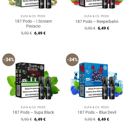
ELFA & CO. PODS
ELFA & CO. PODS
187 Pods – I Scream
187 Pods – Reeperbahn
Pistacio
Ursprünglicher
Aktueller
9,90
€
6,49
€
Preis
Preis
Ursprünglicher
Aktueller
9,90
€
6,49
€
war:
ist:
Preis
Preis
9,90 €
6,49 €.
war:
ist:
9,90 €
6,49 €.
-34%
-34%
ELFA & CO. PODS
ELFA & CO. PODS
187 Pods – Supa Black
187 Pods – Blue Devil
Ursprünglicher
Aktueller
Ursprünglicher
Aktueller
9,90
€
6,49
€
9,90
€
6,49
€
Preis
Preis
Preis
Preis
war:
ist:
war:
ist: