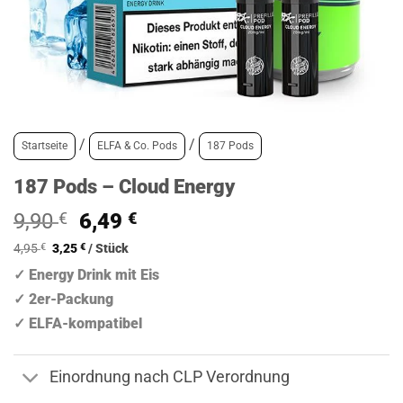
/
/
Startseite
ELFA & Co. Pods
187 Pods
187 Pods – Cloud Energy
Ursprünglicher
Aktueller
9,90
€
6,49
€
Preis
Preis
4,95
€
3,25
€
/
Stück
war:
ist:
✓ Energy Drink mit Eis
9,90 €
6,49 €.
✓ 2er-Packung
✓ ELFA-kompatibel
Einordnung nach CLP Verordnung