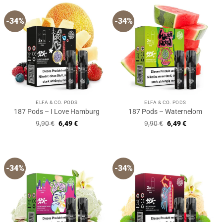
-34%
-34%
ELFA & CO. PODS
ELFA & CO. PODS
187 Pods – I Love Hamburg
187 Pods – Waternelom
Ursprünglicher
Aktueller
Ursprünglicher
Aktueller
9,90
€
6,49
€
9,90
€
6,49
€
Preis
Preis
Preis
Preis
war:
ist:
war:
ist:
9,90 €
6,49 €.
9,90 €
6,49 €.
-34%
-34%