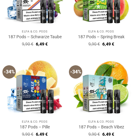
ELFA & CO. PODS
ELFA & CO. PODS
187 Pods – Schwarze Taube
187 Pods – Spring Break
Ursprünglicher
Aktueller
Ursprünglicher
Aktueller
9,90
€
6,49
€
9,90
€
6,49
€
Preis
Preis
Preis
Preis
war:
ist:
war:
ist:
9,90 €
6,49 €.
9,90 €
6,49 €.
-34%
-34%
ELFA & CO. PODS
ELFA & CO. PODS
187 Pods – Pille
187 Pods – Beach Vibez
Ursprünglicher
Aktueller
Ursprünglicher
Aktueller
9,90
€
6,49
€
9,90
€
6,49
€