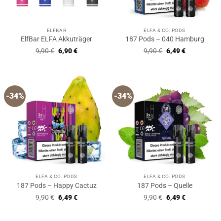
ELFBAR
ELFA & CO. PODS
ElfBar ELFA Akkuträger
187 Pods – 040 Hamburg
Ursprünglicher
Aktueller
Ursprünglicher
Aktueller
9,90
€
6,90
€
9,90
€
6,49
€
Preis
Preis
Preis
Preis
war:
ist:
war:
ist:
9,90 €
6,90 €.
9,90 €
6,49 €.
-34%
-34%
ELFA & CO. PODS
ELFA & CO. PODS
187 Pods – Happy Cactuz
187 Pods – Quelle
Ursprünglicher
Aktueller
Ursprünglicher
Aktueller
9,90
€
6,49
€
9,90
€
6,49
€
Preis
Preis
Preis
Preis
war:
ist:
war:
ist:
9,90 €
6,49 €.
9,90 €
6,49 €.