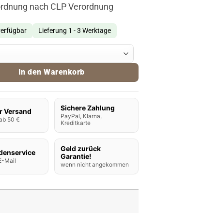
ordnung nach CLP Verordnung
verfügbar
Lieferung 1 - 3 Werktage
 Sunset Menge
In den Warenkorb
Sichere Zahlung
r Versand
PayPal, Klarna,
ab 50 €
Kreditkarte
Geld zurück
denservice
Garantie!
E-Mail
wenn nicht angekommen