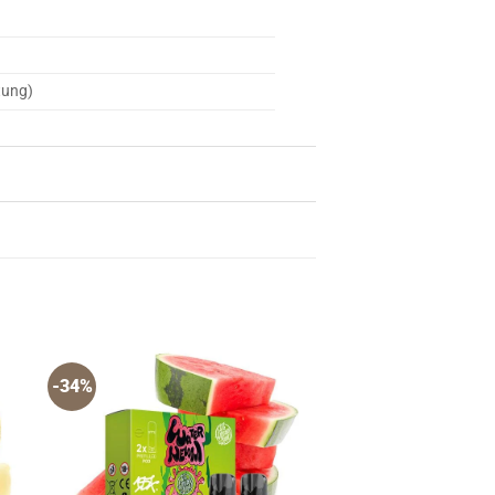
tung)
-34%