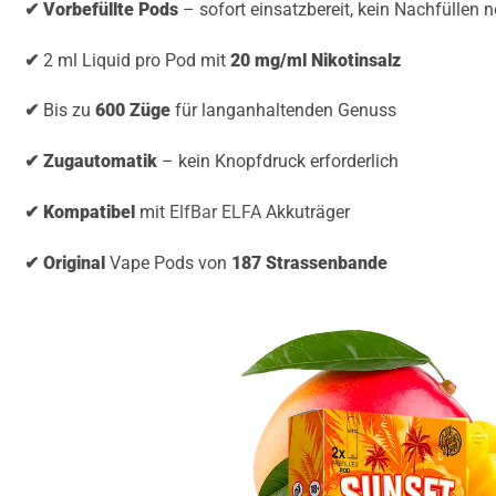
✔ Vorbefüllte Pods
– sofort einsatzbereit, kein Nachfüllen n
✔
2 ml Liquid pro Pod mit
20 mg/ml Nikotinsalz
✔
Bis zu
600 Züge
für langanhaltenden Genuss
✔ Zugautomatik
– kein Knopfdruck erforderlich
✔ Kompatibel
mit
ElfBar ELFA
Akkuträger
✔ Original
Vape Pods von
187 Strassenbande