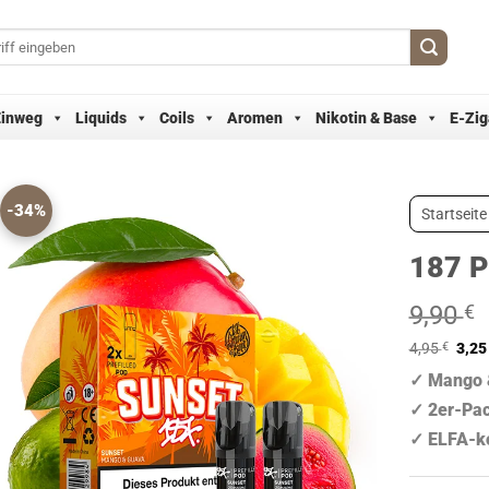
Einweg
Liquids
Coils
Aromen
Nikotin & Base
E-Zig
-34%
Startseite
187 P
9,90
€
4,95
€
3,2
✓ Mango 
✓ 2er-Pa
✓ ELFA-k