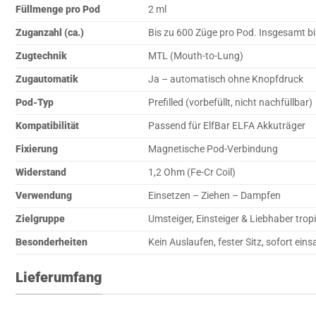
Füllmenge pro Pod
2 ml
Zuganzahl (ca.)
Bis zu 600 Züge pro Pod. Insgesamt b
Zugtechnik
MTL (Mouth-to-Lung)
Zugautomatik
Ja – automatisch ohne Knopfdruck
Pod-Typ
Prefilled (vorbefüllt, nicht nachfüllbar)
Kompatibilität
Passend für ElfBar ELFA Akkuträger
Fixierung
Magnetische Pod-Verbindung
Widerstand
1,2 Ohm (Fe-Cr Coil)
Verwendung
Einsetzen – Ziehen – Dampfen
Zielgruppe
Umsteiger, Einsteiger & Liebhaber tro
Besonderheiten
Kein Auslaufen, fester Sitz, sofort eins
Lieferumfang