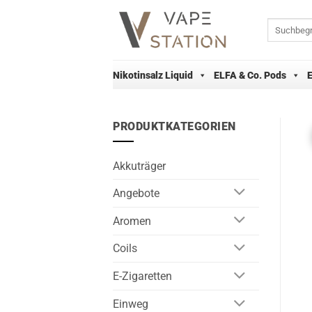
Zum
Inhalt
Suchen
nach:
springen
Nikotinsalz Liquid
ELFA & Co. Pods
PRODUKTKATEGORIEN
Akkuträger
Angebote
Aromen
Coils
E-Zigaretten
Einweg