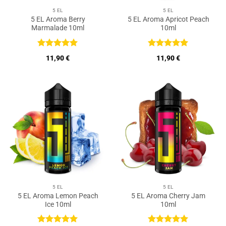
5 EL
5 EL
5 EL Aroma Berry
5 EL Aroma Apricot Peach
Marmalade 10ml
10ml
Bewertet
Bewertet
11,90
€
11,90
€
mit
5
von
mit
5
von
5
5
5 EL
5 EL
5 EL Aroma Lemon Peach
5 EL Aroma Cherry Jam
Ice 10ml
10ml