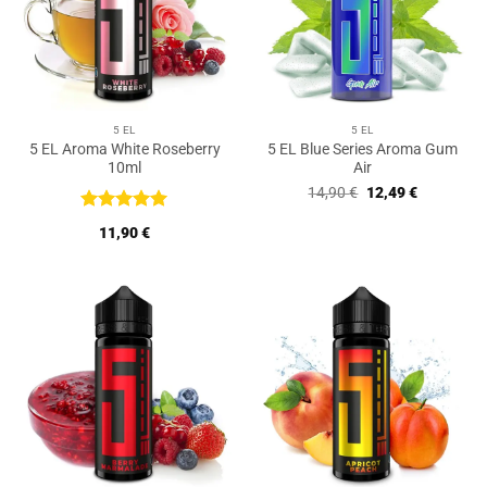
5 EL
5 EL
5 EL Aroma White Roseberry
5 EL Blue Series Aroma Gum
10ml
Air
Ursprünglicher
Aktueller
14,90
€
12,49
€
Preis
Preis
war:
ist:
Bewertet
11,90
€
14,90 €
12,49 €.
mit
5
von
5