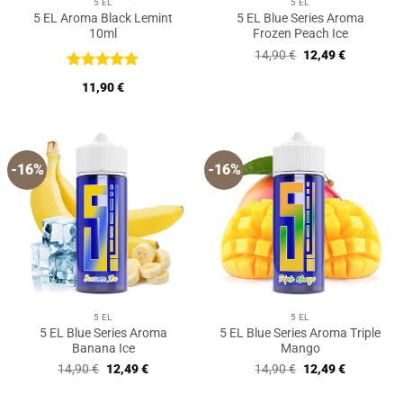
5 EL
5 EL
5 EL Aroma Black Lemint
5 EL Blue Series Aroma
10ml
Frozen Peach Ice
Ursprünglicher
Aktueller
14,90
€
12,49
€
Preis
Preis
war:
ist:
Bewertet
11,90
€
14,90 €
12,49 €.
mit
5
von
5
-16%
-16%
5 EL
5 EL
5 EL Blue Series Aroma
5 EL Blue Series Aroma Triple
Banana Ice
Mango
Ursprünglicher
Aktueller
Ursprünglicher
Aktueller
14,90
€
12,49
€
14,90
€
12,49
€
Preis
Preis
Preis
Preis
war:
ist:
war:
ist: