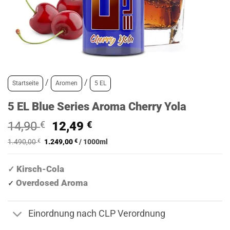
/
/
Startseite
Aromen
5 EL
5 EL Blue Series Aroma Cherry Yola
Ursprünglicher
Aktueller
14,90
€
12,49
€
Preis
Preis
1.490,00
€
1.249,00
€
/
1000
ml
war:
ist:
14,90 €
12,49 €.
Kirsch-Cola
✓
Overdosed Aroma
✓
Einordnung nach CLP Verordnung