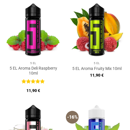
14,90 €
12,49 €.
14,90 €
12,49 €.
5 EL
5 EL
5 EL Aroma Deli Raspberry
5 EL Aroma Fruity Mix 10ml
10ml
11,90
€
Bewertet
11,90
€
mit
5
von
5
-16%