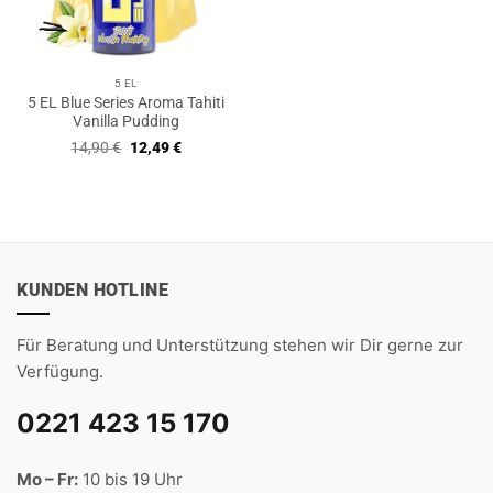
5 EL
5 EL Blue Series Aroma Tahiti
Vanilla Pudding
Ursprünglicher
Aktueller
14,90
€
12,49
€
Preis
Preis
war:
ist:
14,90 €
12,49 €.
KUNDEN HOTLINE
Für Beratung und Unterstützung stehen wir Dir gerne zur
Verfügung.
0221 423 15 170
Mo – Fr:
10 bis 19 Uhr