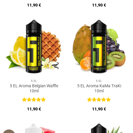
Bewertet
Bewertet
11,90
€
11,90
€
mit
5
von
mit
5
von
5
5
5 EL
5 EL
5 EL Aroma Belgian Waffle
5 EL Aroma KaMa TraKi
10ml
10ml
Bewertet
Bewertet
11,90
€
11,90
€
mit
5
von
mit
5
von
5
5