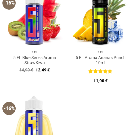
-16%
5 EL
5 EL
5 EL Blue Series Aroma
5 EL Aroma Ananas Punch
StrawKiwa
10ml
Ursprünglicher
Aktueller
14,90
€
12,49
€
Preis
Preis
war:
ist:
Bewertet
11,90
€
14,90 €
12,49 €.
mit
4.57
von 5
-16%