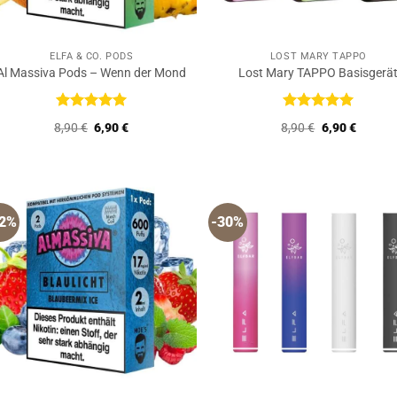
ELFA & CO. PODS
LOST MARY TAPPO
Al Massiva Pods – Wenn der Mond
Lost Mary TAPPO Basisgerä
Bewertet
Bewertet
Ursprünglicher
Aktueller
Ursprüngliche
Aktuell
8,90
€
6,90
€
8,90
€
6,90
€
mit
5
von
mit
5
von
Preis
Preis
Preis
Preis
5
5
war:
ist:
war:
ist:
8,90 €
6,90 €.
8,90 €
6,90 €.
22%
-30%