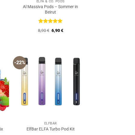
ELFA & CO. PODS
Al Massiva Pods – Sommer in
Beirut
r
er
Bewertet
Ursprünglicher
Aktueller
8,90
€
6,90
€
mit
5
von
Preis
Preis
5
war:
ist:
8,90 €
6,90 €.
-22%
ELFBAR
ix
ElfBar ELFA Turbo Pod Kit