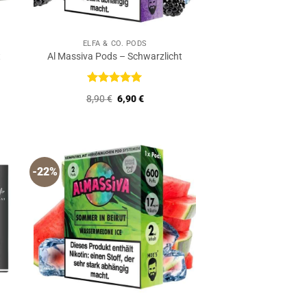
ELFA & CO. PODS
t
Al Massiva Pods – Schwarzlicht
Bewertet
r
er
Ursprünglicher
Aktueller
8,90
€
6,90
€
mit
5
von
Preis
Preis
5
war:
ist:
8,90 €
6,90 €.
-22%