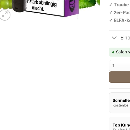
Kundenbew
✓ Traube
✓ 2er-Pa
✓ ELFA-k
Ein
Sofort 
Al Massiva
Schnelle
Kostenlos 
Top Kun
Telefon & 