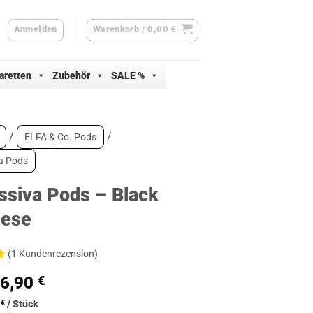
Anmelden
Warenkorb /
0,00
€
aretten
Zubehör
SALE %
/
/
ELFA & Co. Pods
a Pods
ssiva Pods – Black
nese
(
1
Kundenrezension)
Ursprünglicher
Aktueller
6,90
€
d
Preis
Preis
5
€
/
Stück