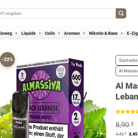
Einweg
Liquids
Coils
Aromen
Nikotin & Base
E-Zig
-22%
Startseite
Al Massiv
Al Ma
Leba
Bewertet
1
8,90
€
mit
5
von
5, basieren
auf
4,45
€
3,4