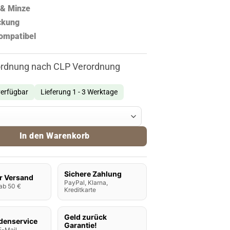
war:
ist:
ertung
 & Minze
8,90 €
6,90 €.
ckung
ompatibel
ordnung nach CLP Verordnung
verfügbar
Lieferung 1 - 3 Werktage
 Pods - Black Lebanese Menge
In den Warenkorb
Sichere Zahlung
r Versand
PayPal, Klarna,
ab 50 €
Kreditkarte
Geld zurück
denservice
Garantie!
E-Mail