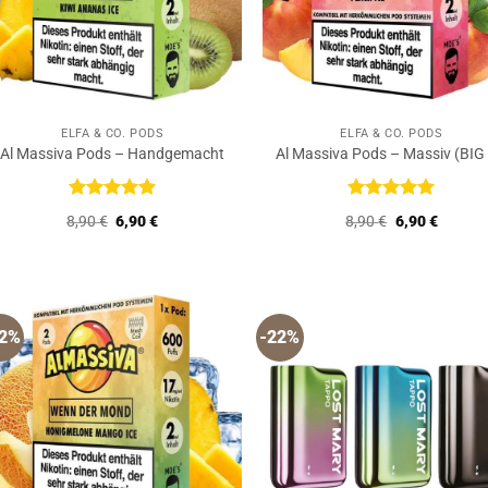
ELFA & CO. PODS
ELFA & CO. PODS
Al Massiva Pods – Handgemacht
Al Massiva Pods – Massiv (BIG
Bewertet
Bewertet
Ursprünglicher
Aktueller
Ursprüngliche
Aktuell
8,90
€
6,90
€
8,90
€
6,90
€
mit
5
von
mit
5
von
Preis
Preis
Preis
Preis
5
5
war:
ist:
war:
ist:
8,90 €
6,90 €.
8,90 €
6,90 €.
22%
-22%