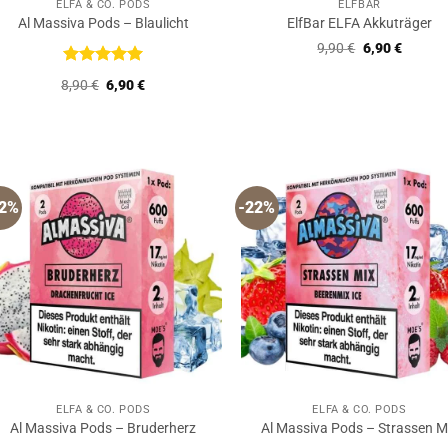
ELFA & CO. PODS
ELFBAR
Al Massiva Pods – Blaulicht
ElfBar ELFA Akkuträger
Ursprüngliche
Aktuell
9,90
€
6,90
€
Preis
Preis
war:
ist:
Bewertet
Ursprünglicher
Aktueller
8,90
€
6,90
€
9,90 €
6,90 €.
mit
5
von
Preis
Preis
5
war:
ist:
8,90 €
6,90 €.
22%
-22%
ELFA & CO. PODS
ELFA & CO. PODS
Al Massiva Pods – Bruderherz
Al Massiva Pods – Strassen M