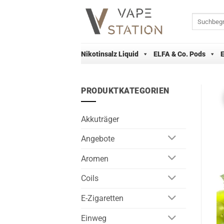
Zum
Inhalt
Suchen
nach:
springen
Nikotinsalz Liquid
ELFA & Co. Pods
PRODUKTKATEGORIEN
Akkuträger
Angebote
Aromen
Coils
E-Zigaretten
Einweg