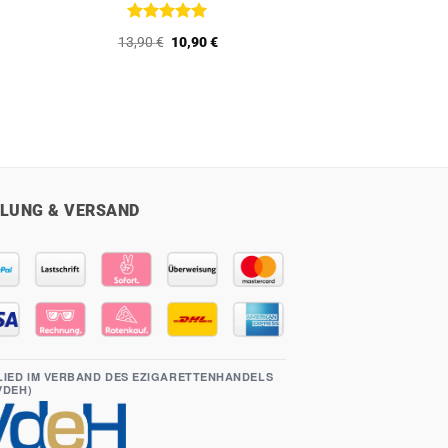
Bewertet
r
er
Ursprünglicher
Aktueller
13,90
€
10,90
€
mit
5
von
Preis
Preis
5
war:
ist:
13,90 €
10,90 €.
LUNG & VERSAND
LIED IM VERBAND DES EZIGARETTENHANDELS
(VDEH)