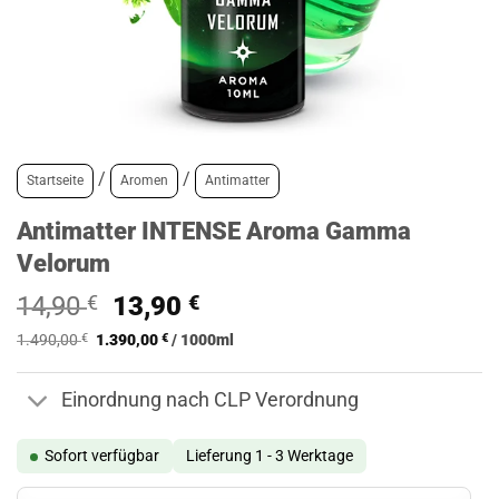
/
/
Startseite
Aromen
Antimatter
Antimatter INTENSE Aroma Gamma
Velorum
Ursprünglicher
Aktueller
14,90
€
13,90
€
Preis
Preis
1.490,00
€
1.390,00
€
/
1000
ml
war:
ist:
14,90 €
13,90 €.
Einordnung nach CLP Verordnung
Sofort verfügbar
Lieferung 1 - 3 Werktage
Antimatter INTENSE Aroma Gamma Velorum Menge