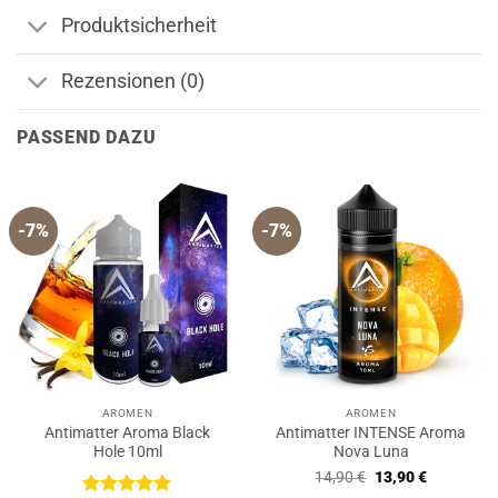
Produktsicherheit
Rezensionen (0)
PASSEND DAZU
-7%
-7%
AROMEN
AROMEN
Antimatter Aroma Black
Antimatter INTENSE Aroma
Hole 10ml
Nova Luna
Ursprünglicher
Aktueller
14,90
€
13,90
€
Preis
Preis