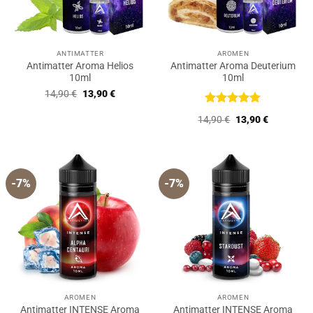
ANTIMATTER
AROMEN
Antimatter Aroma Helios
Antimatter Aroma Deuterium
10ml
10ml
Ursprünglicher
Aktueller
14,90
€
13,90
€
Preis
Preis
war:
ist:
Bewertet
Ursprünglicher
Aktueller
14,90
€
13,90
€
14,90 €
13,90 €.
mit
5
von
Preis
Preis
5
war:
ist:
14,90 €
13,90 €.
-7%
-7%
AROMEN
AROMEN
Antimatter INTENSE Aroma
Antimatter INTENSE Aroma