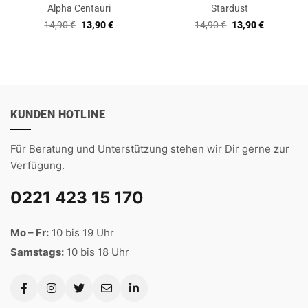
Alpha Centauri
Stardust
Ursprünglicher
Aktueller
Ursprünglicher
Aktueller
14,90
€
13,90
€
14,90
€
13,90
€
Preis
Preis
Preis
Preis
war:
ist:
war:
ist:
14,90 €
13,90 €.
14,90 €
13,90 €.
KUNDEN HOTLINE
Für Beratung und Unterstützung stehen wir Dir gerne zur
Verfügung.
0221 423 15 170
Mo – Fr:
10 bis 19 Uhr
Samstags:
10 bis 18 Uhr