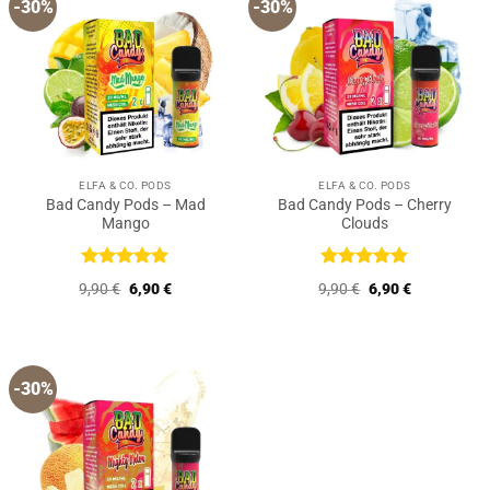
-30%
-30%
ELFA & CO. PODS
ELFA & CO. PODS
Bad Candy Pods – Mad
Bad Candy Pods – Cherry
Mango
Clouds
Bewertet
Bewertet
Ursprünglicher
Aktueller
Ursprünglicher
Aktueller
9,90
€
6,90
€
9,90
€
6,90
€
mit
5
von
mit
5
von
Preis
Preis
Preis
Preis
5
5
war:
ist:
war:
ist:
9,90 €
6,90 €.
9,90 €
6,90 €.
-30%