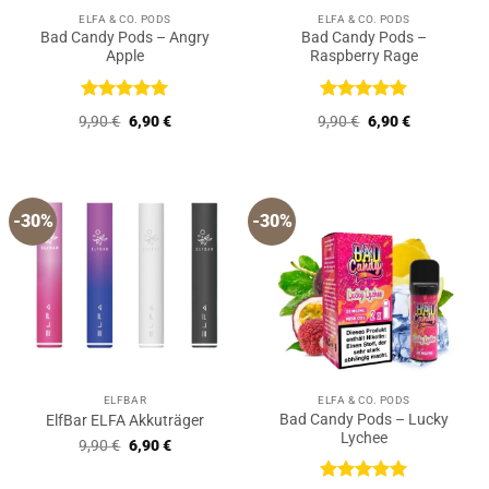
ELFA & CO. PODS
ELFA & CO. PODS
Bad Candy Pods – Angry
Bad Candy Pods –
Apple
Raspberry Rage
Bewertet
Bewertet
Ursprünglicher
Aktueller
Ursprünglicher
Aktueller
9,90
€
6,90
€
9,90
€
6,90
€
mit
5
von
mit
5
von
Preis
Preis
Preis
Preis
5
5
war:
ist:
war:
ist:
9,90 €
6,90 €.
9,90 €
6,90 €.
-30%
-30%
ELFBAR
ELFA & CO. PODS
Bad Candy Pods – Lucky
ElfBar ELFA Akkuträger
Lychee
Ursprünglicher
Aktueller
9,90
€
6,90
€
Preis
Preis
war:
ist:
9,90 €
6,90 €.