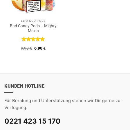
ELFA & CO. PODS
Bad Candy Pods – Mighty
Melon
Bewertet
Ursprünglicher
Aktueller
9,90
€
6,90
€
mit
5
von
Preis
Preis
5
war:
ist:
9,90 €
6,90 €.
KUNDEN HOTLINE
Für Beratung und Unterstützung stehen wir Dir gerne zur
Verfügung.
0221 423 15 170