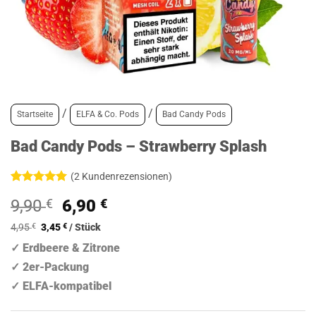
/
/
Startseite
ELFA & Co. Pods
Bad Candy Pods
Bad Candy Pods – Strawberry Splash
(
2
Kundenrezensionen)
Bewertet
2
Ursprünglicher
Aktueller
9,90
€
6,90
€
mit
5
von
5, basierend
Preis
Preis
auf
4,95
€
3,45
€
/
Stück
war:
ist:
Kundenbewertungen
✓ Erdbeere & Zitrone
9,90 €
6,90 €.
✓ 2er-Packung
✓ ELFA-kompatibel