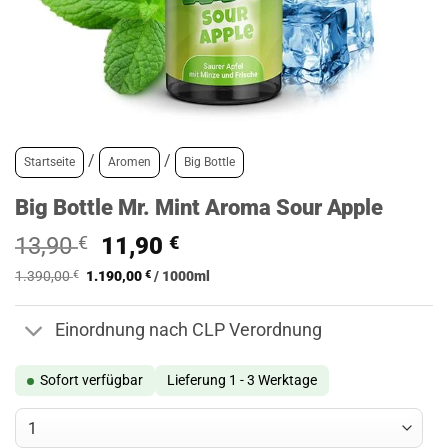
/
/
Startseite
Aromen
Big Bottle
Big Bottle Mr. Mint Aroma Sour Apple
Ursprünglicher
Aktueller
13,90
€
11,90
€
Preis
Preis
1.390,00
€
1.190,00
€
/
1000
ml
war:
ist:
13,90 €
11,90 €.
Einordnung nach CLP Verordnung
Sofort verfügbar
Lieferung 1 - 3 Werktage
Big Bottle Mr. Mint Aroma Sour Apple Menge