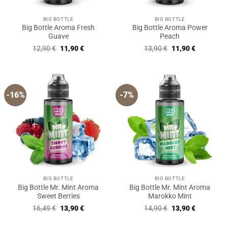
BIG BOTTLE
BIG BOTTLE
Big Bottle Aroma Fresh
Big Bottle Aroma Power
Guave
Peach
Ursprünglicher
Aktueller
Ursprünglicher
Aktueller
12,90
€
11,90
€
13,90
€
11,90
€
Preis
Preis
Preis
Preis
war:
ist:
war:
ist:
12,90 €
11,90 €.
13,90 €
11,90 €.
-16%
-7%
BIG BOTTLE
BIG BOTTLE
Big Bottle Mr. Mint Aroma
Big Bottle Mr. Mint Aroma
Sweet Berries
Marokko Mint
Ursprünglicher
Aktueller
Ursprünglicher
Aktueller
16,49
€
13,90
€
14,90
€
13,90
€
Preis
Preis
Preis
Preis
war:
ist:
war:
ist:
16,49 €
13,90 €.
14,90 €
13,90 €.