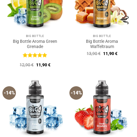
BIG BOTTLE
BIG BOTTLE
Big Bottle Aroma Green
Big Bottle Aroma
Grenade
Waffeltraum
Ursprünglicher
Aktueller
13,90
€
11,90
€
Preis
Preis
war:
ist:
Bewertet
Ursprünglicher
Aktueller
12,90
€
11,90
€
13,90 €
11,90 €.
mit
5
von
Preis
Preis
5
war:
ist:
12,90 €
11,90 €.
-14%
-14%