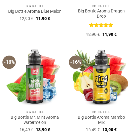
BIG BOTTLE
BIG BOTTLE
Big Bottle Aroma Dragon
Big Bottle Aroma Blue Melon
Drop
Ursprünglicher
Aktueller
12,90
€
11,90
€
Preis
Preis
war:
ist:
12,90 €
11,90 €.
Bewertet
Ursprünglicher
Aktueller
12,90
€
11,90
€
mit
5
von
Preis
Preis
5
war:
ist:
12,90 €
11,90 €.
-16%
-16%
BIG BOTTLE
BIG BOTTLE
Big Bottle Mr. Mint Aroma
Big Bottle Aroma Mambo
Watermelon
Mix
Ursprünglicher
Aktueller
Ursprünglicher
Aktueller
16,49
€
13,90
€
16,49
€
13,90
€
Preis
Preis
Preis
Preis