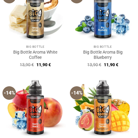
BIG BOTTLE
BIG BOTTLE
Big Bottle Aroma White
Big Bottle Aroma Big
Coffee
Blueberry
Ursprünglicher
Aktueller
Ursprünglicher
Aktueller
13,90
€
11,90
€
13,90
€
11,90
€
Preis
Preis
Preis
Preis
war:
ist:
war:
ist:
13,90 €
11,90 €.
13,90 €
11,90 €.
-14%
-14%