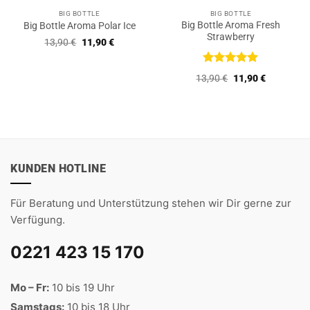
BIG BOTTLE
BIG BOTTLE
Big Bottle Aroma Fresh
Big Bottle Aroma Polar Ice
Strawberry
Ursprünglicher
Aktueller
13,90
€
11,90
€
Preis
Preis
war:
ist:
13,90 €
11,90 €.
Bewertet
Ursprünglicher
Aktueller
13,90
€
11,90
€
mit
5
von
Preis
Preis
5
war:
ist:
13,90 €
11,90 €.
KUNDEN HOTLINE
Für Beratung und Unterstützung stehen wir Dir gerne zur
Verfügung.
0221 423 15 170
Mo – Fr:
10 bis 19 Uhr
Samstags:
10 bis 18 Uhr