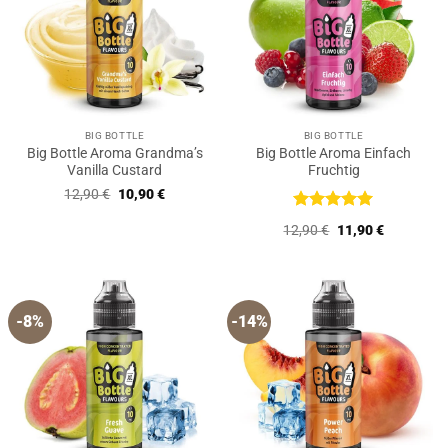
BIG BOTTLE
BIG BOTTLE
Big Bottle Aroma Grandma’s
Big Bottle Aroma Einfach
Vanilla Custard
Fruchtig
Ursprünglicher
Aktueller
12,90
€
10,90
€
Preis
Preis
war:
ist:
Bewertet
Ursprünglicher
Aktueller
12,90
€
11,90
€
12,90 €
10,90 €.
mit
5
von
Preis
Preis
5
war:
ist:
12,90 €
11,90 €.
-8%
-14%