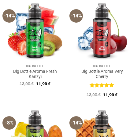
-14%
-14%
BIG BOTTLE
BIG BOTTLE
Big Bottle Aroma Fresh
Big Bottle Aroma Very
Kanzyi
Cherry
Ursprünglicher
Aktueller
13,90
€
11,90
€
Preis
Preis
war:
ist:
Bewertet
Ursprünglicher
Aktueller
13,90
€
11,90
€
13,90 €
11,90 €.
mit
5
von
Preis
Preis
5
war:
ist:
13,90 €
11,90 €.
-8%
-14%