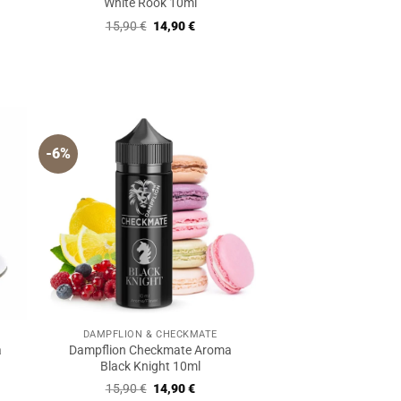
White Rook 10ml
r
ler
Ursprünglicher
Aktueller
15,90
€
14,90
€
Preis
Preis
war:
ist:
€.
15,90 €
14,90 €.
-6%
DAMPFLION & CHECKMATE
a
Dampflion Checkmate Aroma
Black Knight 10ml
Ursprünglicher
Aktueller
15,90
€
14,90
€
Preis
Preis