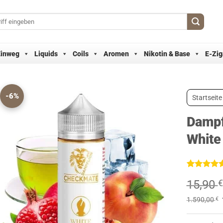
Einweg
Liquids
Coils
Aromen
Nikotin & Base
E-Zig
-6%
Startseite
Dampf
White
Bewertet
2
15,90
€
mit
5
von
5, basieren
auf
1.590,00
€
Kundenbew