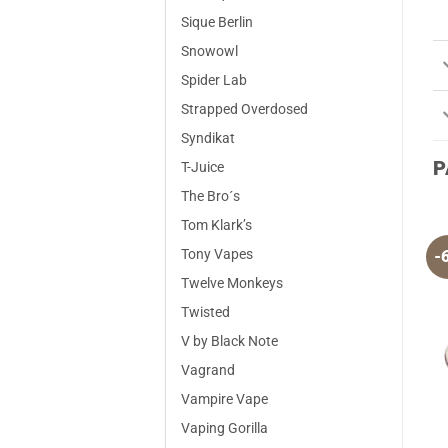
Sique Berlin
Snowowl
Spider Lab
Strapped Overdosed
Syndikat
P
T-Juice
The Bro´s
Tom Klark’s
Tony Vapes
-
Twelve Monkeys
Twisted
V by Black Note
Vagrand
Vampire Vape
Vaping Gorilla