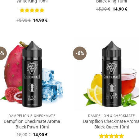
White King 10ml
Black King 10ml
Ursprüngliche
Aktuel
15,90
€
14,90
€
Preis
Preis
war:
ist:
Bewertet
Ursprünglicher
Aktueller
15,90
€
14,90
€
15,90 €
14,90 
mit
5
von
Preis
Preis
5
war:
ist:
15,90 €
14,90 €.
6%
-6%
DAMPFLION & CHECKMATE
DAMPFLION & CHECKMATE
Dampflion Checkmate Aroma
Dampflion Checkmate Arom
Black Pawn 10ml
Black Queen 10ml
Ursprünglicher
Aktueller
15,90
€
14,90
€
Preis
Preis