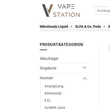
Zum
Inhalt
Suchen
nach:
springen
Nikotinsalz Liquid
ELFA & Co. Pods
PRODUKTKATEGORIEN
Akkuträger
Angebote
Aromen
#GangGang
#Schmeckt
5 EL
ALMAN Juice