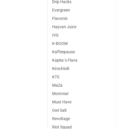
Drip Hacks
Evergreen
Flavorist
Hayvan Juice
IVG
K-BOOM
Kaffeepause
Kapka´s Flava
Kirschlolli
KTS
MaZa
Montreal
Must Have
Owl Salt
Revoltage
Riot Squad