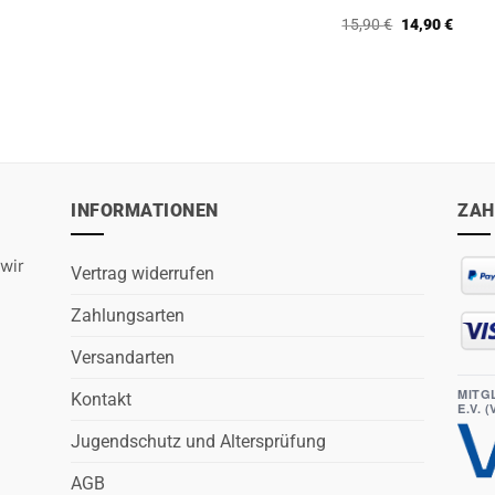
war:
ist:
Bewertet
Ursprüngliche
Aktuel
15,90
€
14,90
€
15,90 €
14,90 €.
mit
5
von
Preis
Preis
5
war:
ist:
15,90 €
14,90 
INFORMATIONEN
ZAH
wir
Vertrag widerrufen
Zahlungsarten
Versandarten
MITG
Kontakt
E.V. 
Jugendschutz und Altersprüfung
AGB