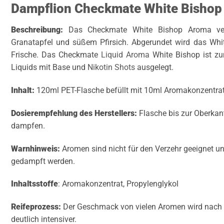
Dampflion Checkmate White Bisho
Beschreibung:
Das Checkmate White Bishop Aroma ver
Granatapfel und süßem Pfirsich. Abgerundet wird das Whit
Frische. Das Checkmate
Liquid Aroma
White Bishop ist z
Liquids mit Base und
Nikotin Shots
ausgelegt.
Inhalt:
120ml PET-Flasche befüllt mit 10ml Aromakonzentrat
Dosierempfehlung des Herstellers:
Flasche bis zur Oberkant
dampfen.
Warnhinweis:
Aromen sind nicht für den Verzehr geeignet u
gedampft werden.
Inhaltsstoffe
: Aromakonzentrat, Propylenglykol
Reifeprozess:
Der Geschmack von vielen Aromen wird nach e
deutlich intensiver.