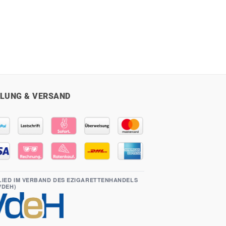
war:
ist:
r
ler
15,90 €
14,90 €.
€.
LUNG & VERSAND
LIED IM VERBAND DES EZIGARETTENHANDELS
(VDEH)