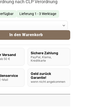
ordnung nach CLP Verordnung
verfügbar
Lieferung 1 - 3 Werktage
Checkmate Aroma White Bishop 10ml Menge
In den Warenkorb
Sichere Zahlung
r Versand
PayPal, Klarna,
ab 50 €
Kreditkarte
Geld zurück
denservice
Garantie!
E-Mail
wenn nicht angekommen