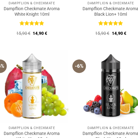
DAMPFLION & CHECKMATE
DAMPFLION & CHECKMATE
Dampflion Checkmate Aroma
Dampflion Checkmate Arom
White Knight 10ml
Black Lion+ 10ml
Bewertet
Bewertet
Ursprünglicher
Aktueller
Ursprüngliche
Aktuel
15,90
€
14,90
€
15,90
€
14,90
€
mit
5
von
mit
5
von
Preis
Preis
Preis
Preis
5
5
war:
ist:
war:
ist:
15,90 €
14,90 €.
15,90 €
14,90 
6%
-6%
DAMPFLION & CHECKMATE
DAMPFLION & CHECKMATE
Dampflion Checkmate Aroma
Dampflion Checkmate Arom