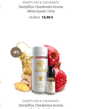
DAMPFLION & CHECKMATE
a
Dampflion Checkmate Aroma
White Queen 10ml
Ursprünglicher
Aktueller
15,90
€
14,90
€
Preis
Preis
war:
ist:
r
ler
15,90 €
14,90 €.
€.
-6%
DAMPFLION & CHECKMATE
a
Dampflion Checkmate Aroma