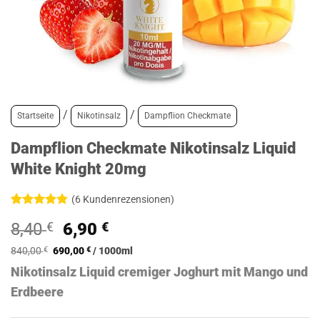
/
/
Startseite
Nikotinsalz
Dampflion Checkmate
Dampflion Checkmate Nikotinsalz Liquid
White Knight 20mg
(
6
Kundenrezensionen)
Bewertet
6
Ursprünglicher
Aktueller
8,40
€
6,90
€
mit
4.83
von 5,
Preis
Preis
basierend
840,00
€
690,00
€
/
1000
ml
war:
ist:
auf
Nikotinsalz Liquid cremiger Joghurt mit Mango und
Kundenbewertungen
8,40 €
6,90 €.
Erdbeere