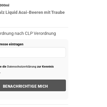
000
ml
alz Liquid Acai-Beeren mit Traube
ertungen
ordnung nach CLP Verordnung
resse eintragen
be die
Datenschutzerklärung
zur Kenntnis
.