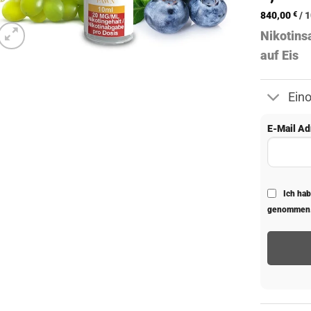
von 5,
basierend
840,00
€
/
1
auf
Nikotins
Kundenbew
auf Eis
Ein
E-Mail Ad
Ich ha
genommen