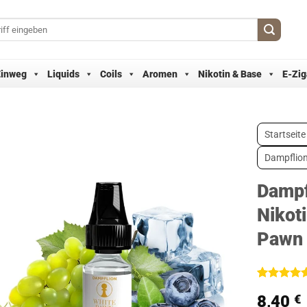
Einweg
Liquids
Coils
Aromen
Nikotin & Base
E-Zig
Startseite
Dampflio
Dampf
Nikoti
Pawn
Bewertet
5
8,40
€
mit
4.8