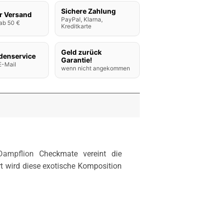
Sichere Zahlung
r Versand
PayPal, Klarna,
ab 50 €
Kreditkarte
Geld zurück
denservice
Garantie!
E-Mail
wenn nicht angekommen
Dampflion
Checkmate vereint die
t wird diese exotische Komposition