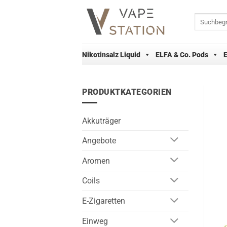
Zum
Inhalt
Suchen
nach:
springen
Nikotinsalz Liquid
ELFA & Co. Pods
PRODUKTKATEGORIEN
Akkuträger
Angebote
Aromen
Coils
E-Zigaretten
Einweg