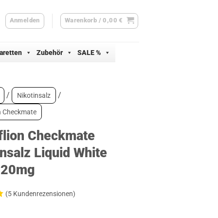
Anmelden
Warenkorb /
0,00
€
aretten
Zubehör
SALE %
/
/
Nikotinsalz
n Checkmate
lion Checkmate
nsalz Liquid White
 20mg
(
5
Kundenrezensionen)