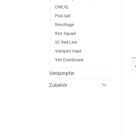
OWLIQ
Pod Salt
Revoltage
Riot Squad
SC Red Line
Vampire Vape
Yeti Overdosed
Verdampfer
Zubehör