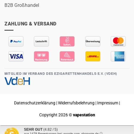
B2B Großhandel
ZAHLUNG & VERSAND
MITGLIED IM VERBAND DES EZIGARETTENHANDELS E.V. (VDEH)
Datenschutzerklärung
|
Widerrufsbelehrung
|
Impressum
|
Copyright 2026 ©
vapestation
SEHR GUT
(4.82 / 5)
Vertrag widerrufen
aus
1479
Bewertungen bei: google.com, shopvote.de ⓘ