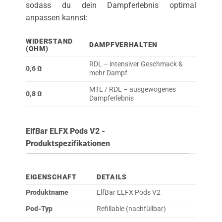
sodass du dein Dampferlebnis optimal
anpassen kannst:
WIDERSTAND
DAMPFVERHALTEN
(OHM)
RDL – intensiver Geschmack &
0,6 Ω
mehr Dampf
MTL / RDL – ausgewogenes
0,8 Ω
Dampferlebnis
ElfBar ELFX Pods V2 -
Produktspezifikationen
EIGENSCHAFT
DETAILS
Produktname
ElfBar ELFX Pods V2
Pod-Typ
Refillable (nachfüllbar)