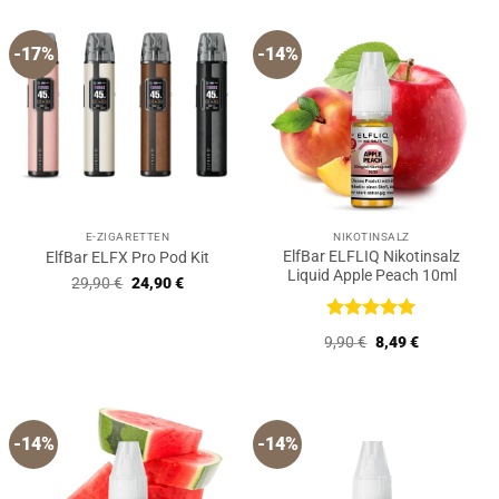
-17%
-14%
E-ZIGARETTEN
NIKOTINSALZ
ElfBar ELFLIQ Nikotinsalz
ElfBar ELFX Pro Pod Kit
Liquid Apple Peach 10ml
Ursprünglicher
Aktueller
29,90
€
24,90
€
Preis
Preis
war:
ist:
29,90 €
24,90 €.
Bewertet
Ursprünglicher
Aktueller
9,90
€
8,49
€
mit
5
von
Preis
Preis
5
war:
ist:
9,90 €
8,49 €.
-14%
-14%