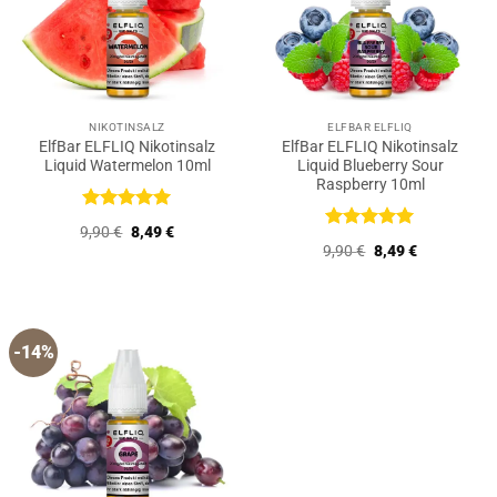
NIKOTINSALZ
ELFBAR ELFLIQ
ElfBar ELFLIQ Nikotinsalz
ElfBar ELFLIQ Nikotinsalz
Liquid Watermelon 10ml
Liquid Blueberry Sour
Raspberry 10ml
Bewertet
Ursprünglicher
Aktueller
9,90
€
8,49
€
mit
5
von
Bewertet
Preis
Preis
Ursprünglicher
Aktueller
9,90
€
8,49
€
5
war:
ist:
mit
5
von
Preis
Preis
9,90 €
8,49 €.
5
war:
ist:
9,90 €
8,49 €.
-14%