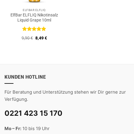
ELFBAR ELFLIQ
ElfBar ELFLIQ Nikotinsalz
Liquid Grape 10ml
Bewertet
Ursprünglicher
Aktueller
9,90
€
8,49
€
mit
5
von
Preis
Preis
5
war:
ist:
9,90 €
8,49 €.
KUNDEN HOTLINE
Für Beratung und Unterstützung stehen wir Dir gerne zur
Verfügung.
0221 423 15 170
Mo – Fr:
10 bis 19 Uhr