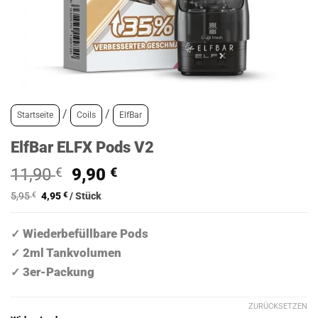
/
/
Startseite
Coils
ElfBar
ElfBar ELFX Pods V2
Ursprünglicher
Aktueller
11,90
€
9,90
€
Preis
Preis
5,95
€
4,95
€
/
Stück
war:
ist:
11,90 €
9,90 €.
Wiederbefüllbare Pods
✓
2ml Tankvolumen
✓
3er-Packung
✓
ZURÜCKSETZEN