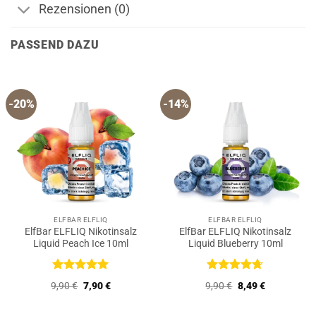
Rezensionen (0)
PASSEND DAZU
-20%
-14%
ELFBAR ELFLIQ
ELFBAR ELFLIQ
ElfBar ELFLIQ Nikotinsalz
ElfBar ELFLIQ Nikotinsalz
Liquid Peach Ice 10ml
Liquid Blueberry 10ml
Bewertet
Bewertet
Ursprünglicher
Aktueller
Ursprünglicher
Aktueller
9,90
€
7,90
€
9,90
€
8,49
€
mit
5
von
mit
4.67
Preis
Preis
Preis
Preis
5
von 5
war:
ist:
war:
ist:
9,90 €
7,90 €.
9,90 €
8,49 €.