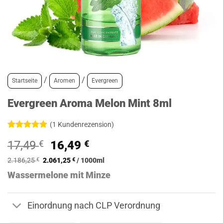
/
/
Startseite
Aromen
Evergreen
Evergreen Aroma Melon Mint 8ml
(
1
Kundenrezension)
Bewertet
1
Ursprünglicher
Aktueller
17,49
€
16,49
€
mit
5
von
5, basierend
Preis
Preis
auf
2.186,25
€
2.061,25
€
/
1000
ml
war:
ist:
Kundenbewertung
Wassermelone mit Minze
17,49 €
16,49 €.
Einordnung nach CLP Verordnung