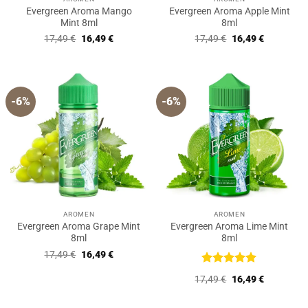
Evergreen Aroma Mango
Evergreen Aroma Apple Mint
Mint 8ml
8ml
Ursprünglicher
Aktueller
Ursprünglicher
Aktueller
17,49
€
16,49
€
17,49
€
16,49
€
Preis
Preis
Preis
Preis
war:
ist:
war:
ist:
17,49 €
16,49 €.
17,49 €
16,49 €.
-6%
-6%
AROMEN
AROMEN
Evergreen Aroma Grape Mint
Evergreen Aroma Lime Mint
8ml
8ml
Ursprünglicher
Aktueller
17,49
€
16,49
€
Preis
Preis
war:
ist:
Bewertet
Ursprünglicher
Aktueller
17,49
€
16,49
€
17,49 €
16,49 €.
mit
5
von
Preis
Preis
5
war:
ist:
17,49 €
16,49 €.