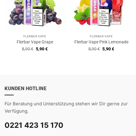
FLERBAR VAPE
FLERBAR VAPE
Flerbar Vape Grape
Flerbar Vape Pink Lemonade
Ursprünglicher
Aktueller
Ursprünglicher
Aktueller
8,90
€
5,90
€
8,90
€
5,90
€
Preis
Preis
Preis
Preis
war:
ist:
war:
ist:
8,90 €
5,90 €.
8,90 €
5,90 €.
KUNDEN HOTLINE
Für Beratung und Unterstützung stehen wir Dir gerne zur
Verfügung.
0221 423 15 170