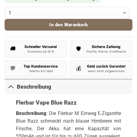
Flerbar Vape Blue Razz Menge
In den Warenkorb
Schneller Versand
Sichere Zahlung
🚚
🛡️
Kostenlos ab 50 €
PayPal, Klarna, Kreditkarte
Top Kundenservice
Geld zurück Garantie!
💬
💰
Telefon & E-Mail
wenn nicht angekommen
Beschreibung
Flerbar Vape Blue Razz
Beschreibung
: Die Flerbar M Einweg E-Zigarette
Blue Razz schmeckt nach blauer Himbeere mit
Frische. Der Akku hat eine Kapazität von
550mAh und ist für bis zu 600 Zügen ausgelegt.