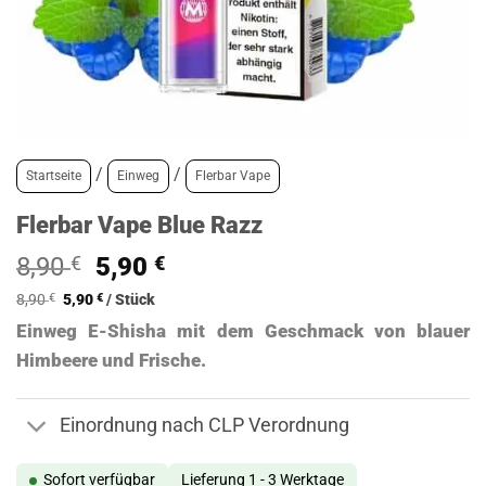
/
/
Startseite
Einweg
Flerbar Vape
Flerbar Vape Blue Razz
Ursprünglicher
Aktueller
8,90
€
5,90
€
Preis
Preis
8,90
€
5,90
€
/
Stück
war:
ist:
Einweg E-Shisha mit dem Geschmack von blauer
8,90 €
5,90 €.
Himbeere und Frische.
Einordnung nach CLP Verordnung
Sofort verfügbar
Lieferung 1 - 3 Werktage