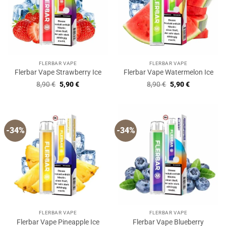
FLERBAR VAPE
FLERBAR VAPE
Flerbar Vape Strawberry Ice
Flerbar Vape Watermelon Ice
Ursprünglicher
Aktueller
Ursprünglicher
Aktueller
8,90
€
5,90
€
8,90
€
5,90
€
Preis
Preis
Preis
Preis
war:
ist:
war:
ist:
8,90 €
5,90 €.
8,90 €
5,90 €.
-34%
-34%
FLERBAR VAPE
FLERBAR VAPE
Flerbar Vape Pineapple Ice
Flerbar Vape Blueberry