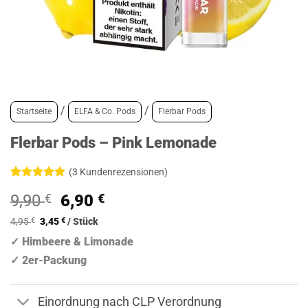
/
/
Startseite
ELFA & Co. Pods
Flerbar Pods
Flerbar Pods – Pink Lemonade
(
3
Kundenrezensionen)
Bewertet
3
Ursprünglicher
Aktueller
9,90
€
6,90
€
mit
5
von
5, basierend
Preis
Preis
auf
4,95
€
3,45
€
/
Stück
war:
ist:
Kundenbewertungen
✓ Himbeere & Limonade
9,90 €
6,90 €.
✓ 2er-Packung
Einordnung nach CLP Verordnung