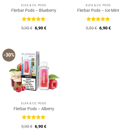
ELFA & CO. PODS
ELFA & CO. PODS
Flerbar Pods – Blueberry
Flerbar Pods – Ice Mint
Bewertet
Bewertet
Ursprünglicher
Aktueller
Ursprünglicher
Aktueller
9,90
€
6,90
€
9,90
€
6,90
€
mit
5
von
mit
5
von
Preis
Preis
Preis
Preis
5
5
war:
ist:
war:
ist:
9,90 €
6,90 €.
9,90 €
6,90 €.
-30%
ELFA & CO. PODS
Flerbar Pods – Alberry
Bewertet
Ursprünglicher
Aktueller
9,90
€
6,90
€
mit
5
von
Preis
Preis