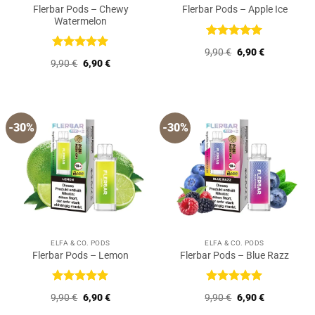
Flerbar Pods – Chewy
Flerbar Pods – Apple Ice
Watermelon
Bewertet
Ursprünglicher
Aktueller
9,90
€
6,90
€
mit
5
von
Bewertet
Preis
Preis
Ursprünglicher
Aktueller
9,90
€
6,90
€
5
mit
5
von
war:
ist:
Preis
Preis
9,90 €
6,90 €.
5
war:
ist:
9,90 €
6,90 €.
-30%
-30%
ELFA & CO. PODS
ELFA & CO. PODS
Flerbar Pods – Lemon
Flerbar Pods – Blue Razz
Bewertet
Bewertet
Ursprünglicher
Aktueller
Ursprünglicher
Aktueller
9,90
€
6,90
€
9,90
€
6,90
€
mit
5
von
mit
5
von
Preis
Preis
Preis
Preis
5
5