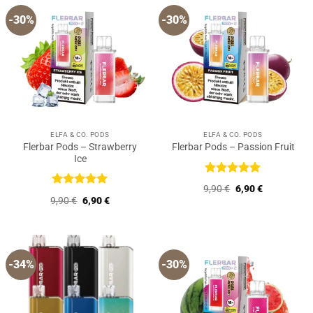
-30%
-30%
ELFA & CO. PODS
ELFA & CO. PODS
Flerbar Pods – Strawberry
Flerbar Pods – Passion Fruit
Ice
Bewertet
Ursprünglicher
Aktueller
9,90
€
6,90
€
mit
5
von
Bewertet
Preis
Preis
Ursprünglicher
Aktueller
9,90
€
6,90
€
5
mit
5
von
war:
ist:
Preis
Preis
9,90 €
6,90 €.
5
war:
ist:
9,90 €
6,90 €.
-34%
-30%