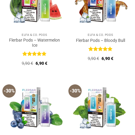
ELFA & CO. PODS
ELFA & CO. PODS
Flerbar Pods – Watermelon
Flerbar Pods – Bloody Bull
Ice
Bewertet
Ursprünglicher
Aktueller
9,90
€
6,90
€
mit
5
von
Bewertet
Preis
Preis
Ursprünglicher
Aktueller
9,90
€
6,90
€
5
mit
5
von
war:
ist:
Preis
Preis
9,90 €
6,90 €.
5
war:
ist:
9,90 €
6,90 €.
-30%
-30%