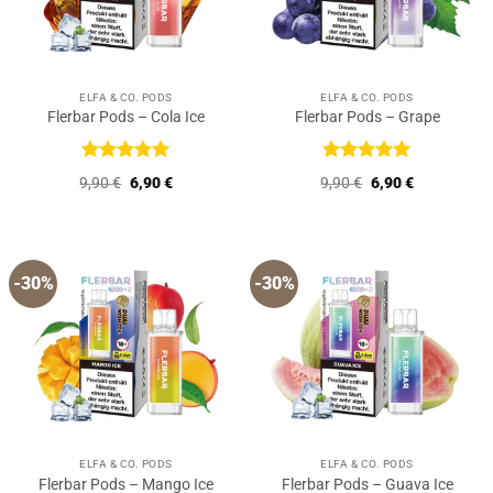
ELFA & CO. PODS
ELFA & CO. PODS
Flerbar Pods – Cola Ice
Flerbar Pods – Grape
Bewertet
Bewertet
Ursprünglicher
Aktueller
Ursprünglicher
Aktueller
9,90
€
6,90
€
9,90
€
6,90
€
mit
5
von
mit
5
von
Preis
Preis
Preis
Preis
5
5
war:
ist:
war:
ist:
9,90 €
6,90 €.
9,90 €
6,90 €.
-30%
-30%
ELFA & CO. PODS
ELFA & CO. PODS
Flerbar Pods – Mango Ice
Flerbar Pods – Guava Ice