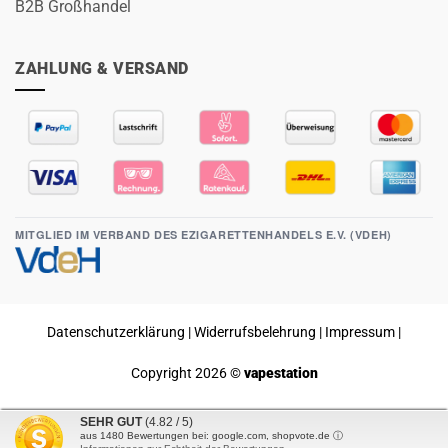
B2B Großhandel
ZAHLUNG & VERSAND
MITGLIED IM VERBAND DES EZIGARETTENHANDELS E.V. (VDEH)
Datenschutzerklärung
|
Widerrufsbelehrung
|
Impressum
|
Copyright 2026 ©
vapestation
SEHR GUT
(4.82 / 5)
Vertrag widerrufen
aus
1480
Bewertungen bei: google.com, shopvote.de ⓘ