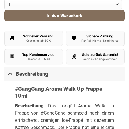
#GangGang Aroma Walk Up Frappe 10ml Menge
In den Warenkorb
Schneller Versand
Sichere Zahlung
🚚
🛡️
Kostenlos ab 50 €
PayPal, Klarna, Kreditkarte
Top Kundenservice
Geld zurück Garantie!
💬
💰
Telefon & E-Mail
wenn nicht angekommen
Beschreibung
#GangGang Aroma Walk Up Frappe
10ml
Beschreibung
: Das Longfill Aroma Walk Up
Frappe von #GangGang schmeckt nach einem
erfrischend, cremigen Ice-Frappé mit dezentem
Kaffee Geschmack. Der Frappe hat eine leichte