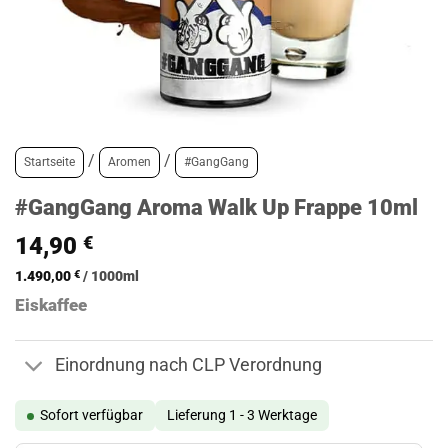
/
/
Startseite
Aromen
#GangGang
#GangGang Aroma Walk Up Frappe 10ml
14,90
€
1.490,00
€
/
1000
ml
Eiskaffee
Einordnung nach CLP Verordnung
Sofort verfügbar
Lieferung 1 - 3 Werktage