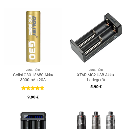
ZUBEHÖR
ZUBEHÖR
Golisi G30 18650 Akku
XTAR MC2 USB Akku-
3000mAh 20A
Ladegerät
5,90
€
Bewertet
9,90
€
mit
5
von
5