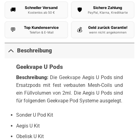
Schneller Versand
Sichere Zahlung
🚚
🛡️
Kostenlos ab 50 €
PayPal, Klarna, Kreditkarte
Top Kundenservice
Geld zurück Garantie!
💬
💰
Telefon & E-Mail
wenn nicht angekommen
Beschreibung
Geekvape U Pods
Beschreibung:
Die
Geekvape
Aegis U Pods sind
Ersatzpods mit fest verbauten Mesh-Coils und
ein Füllvolumen von 2ml. Die Aegis U Pods sind
für folgenden Geekvape Pod Systeme ausgelegt.
Sonder U Pod Kit
Aegis U Kit
Obelisk U Kit