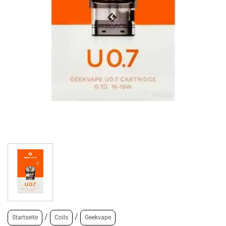
/
/
Startseite
Coils
Geekvape