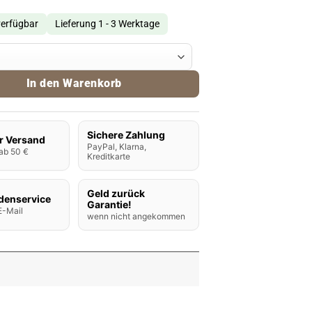
verfügbar
Lieferung 1 - 3 Werktage
o Air Filter Menge
In den Warenkorb
Sichere Zahlung
r Versand
PayPal, Klarna,
ab 50 €
Kreditkarte
Geld zurück
denservice
Garantie!
E-Mail
wenn nicht angekommen