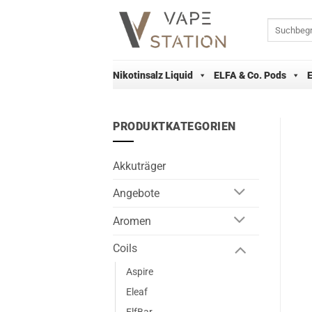
Zum
Inhalt
Suchen
nach:
springen
Nikotinsalz Liquid
ELFA & Co. Pods
PRODUKTKATEGORIEN
Akkuträger
Angebote
Aromen
Coils
Aspire
Eleaf