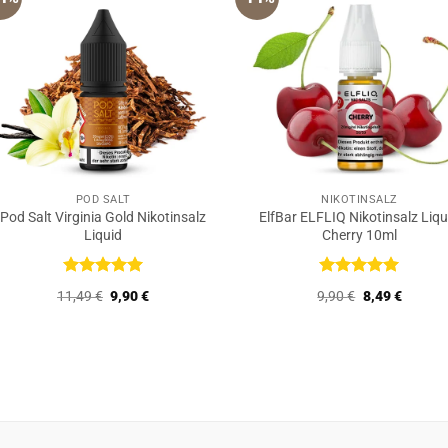
POD SALT
NIKOTINSALZ
Pod Salt Virginia Gold Nikotinsalz
ElfBar ELFLIQ Nikotinsalz Liqu
Liquid
Cherry 10ml
Bewertet
Bewertet
Ursprünglicher
Aktueller
Ursprüngliche
Aktuell
11,49
€
9,90
€
9,90
€
8,49
€
mit
5
von
mit
5
von
Preis
Preis
Preis
Preis
5
5
war:
ist:
war:
ist:
11,49 €
9,90 €.
9,90 €
8,49 €.