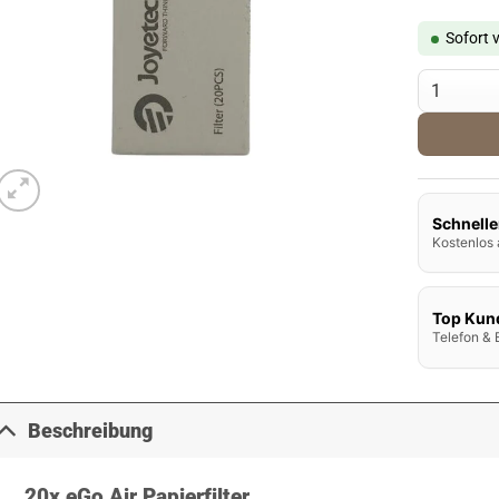
Sofort 
Joyetech eG
Schnelle
Kostenlos 
Top Kun
Telefon & 
Beschreibung
20x eGo Air Papierfilter