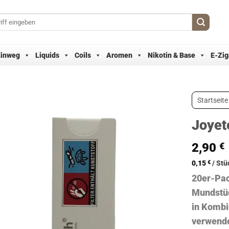
Einweg
Liquids
Coils
Aromen
Nikotin & Base
E-Zig
Startseite
Joyete
2,90
€
0,15
€
/
Stü
20er-Pac
Mundstü
in Kombi
verwende