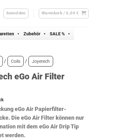
Anmelden
Warenkorb /
0,00
€
aretten
Zubehör
SALE %
/
/
Coils
Joyetech
ch eGo Air Filter
ck
kung eGo Air Papierfilter-
cke
. Die eGo Air Filter können nur
nation mit dem eGo Air Drip Tip
t werden.