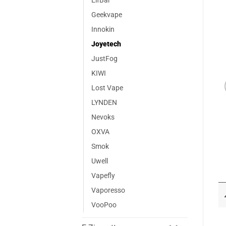
ElfBar
Geekvape
Innokin
Joyetech
JustFog
KIWI
Lost Vape
LYNDEN
Nevoks
OXVA
Smok
Uwell
Vapefly
Vaporesso
VooPoo