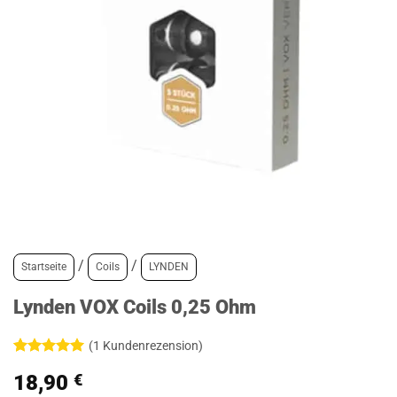
/
/
Startseite
Coils
LYNDEN
Lynden VOX Coils 0,25 Ohm
(
1
Kundenrezension)
Bewertet
1
18,90
€
mit
5
von
5, basierend