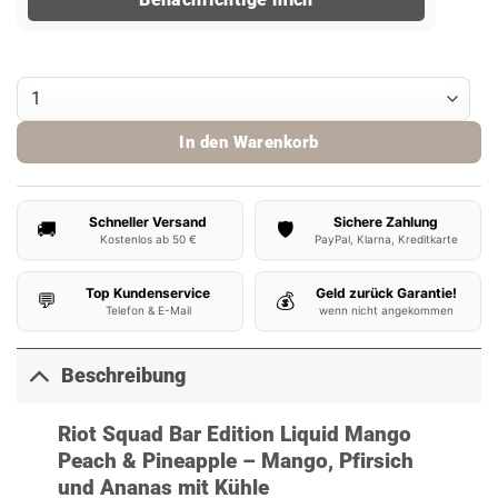
Riot Bar Edition Nikotinsalz Liquid Mango Peach & Pineapple 10ml 
In den Warenkorb
Schneller Versand
Sichere Zahlung
🚚
🛡️
Kostenlos ab 50 €
PayPal, Klarna, Kreditkarte
Top Kundenservice
Geld zurück Garantie!
💬
💰
Telefon & E-Mail
wenn nicht angekommen
Beschreibung
Riot Squad Bar Edition Liquid Mango
Peach & Pineapple – Mango, Pfirsich
und Ananas mit Kühle