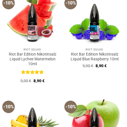
-10%
-10%
RIOT SQUAD
RIOT SQUAD
Riot Bar Edition Nikotinsalz
Riot Bar Edition Nikotinsalz
Liquid Lychee Watermelon
Liquid Blue Raspberry 10ml
10ml
Ursprünglicher
Aktueller
9,90
€
8,90
€
Preis
Preis
war:
ist:
9,90 €
8,90 €.
Bewertet
Ursprünglicher
Aktueller
9,90
€
8,90
€
mit
5
von
Preis
Preis
5
war:
ist:
9,90 €
8,90 €.
-10%
-10%