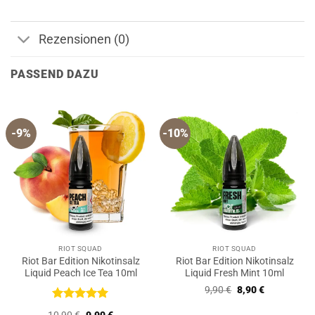
Rezensionen (0)
PASSEND DAZU
-9%
-10%
RIOT SQUAD
RIOT SQUAD
Riot Bar Edition Nikotinsalz
Riot Bar Edition Nikotinsalz
Liquid Peach Ice Tea 10ml
Liquid Fresh Mint 10ml
Ursprünglicher
Aktueller
9,90
€
8,90
€
Preis
Preis
war:
ist:
Bewertet
Ursprünglicher
Aktueller