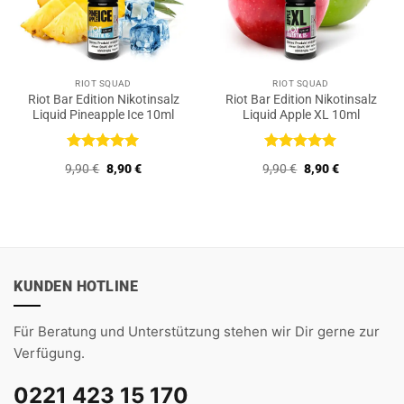
RIOT SQUAD
RIOT SQUAD
Riot Bar Edition Nikotinsalz
Riot Bar Edition Nikotinsalz
Liquid Pineapple Ice 10ml
Liquid Apple XL 10ml
Bewertet
Bewertet
Ursprünglicher
Aktueller
Ursprünglicher
Aktueller
9,90
€
8,90
€
9,90
€
8,90
€
mit
5
von
mit
5
von
Preis
Preis
Preis
Preis
5
5
war:
ist:
war:
ist:
9,90 €
8,90 €.
9,90 €
8,90 €.
KUNDEN HOTLINE
Für Beratung und Unterstützung stehen wir Dir gerne zur
Verfügung.
0221 423 15 170