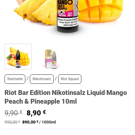
/
/
Startseite
Nikotinsalz
Riot Squad
Riot Bar Edition Nikotinsalz Liquid Mango
Peach & Pineapple 10ml
Ursprünglicher
Aktueller
9,90
€
8,90
€
Preis
Preis
990,00
€
890,00
€
/
1000
ml
war:
ist:
9,90 €
8,90 €.