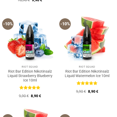
10,90
€
9,90
€
9,90 €
8,90 €.
mit
5
von
Preis
Preis
5
war:
ist:
10,90 €
9,90 €.
-10%
-10%
RIOT SQUAD
RIOT SQUAD
Riot Bar Edition Nikotinsalz
Riot Bar Edition Nikotinsalz
Liquid Strawberry Blueberry
Liquid Watermelon Ice 10ml
Ice 10ml
Bewertet
Ursprünglicher
Aktueller
9,90
€
8,90
€
mit
5
von
Bewertet
Preis
Preis
Ursprünglicher
Aktueller
9,90
€
8,90
€
5
war:
ist:
mit
5
von
Preis
Preis
9,90 €
8,90 €.
5
war:
ist:
9,90 €
8,90 €.