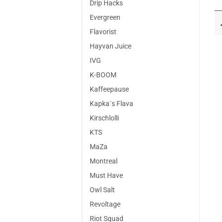
Drip Hacks
Evergreen
Flavorist
Hayvan Juice
IVG
K-BOOM
Kaffeepause
Kapka´s Flava
Kirschlolli
KTS
MaZa
Montreal
Must Have
Owl Salt
Revoltage
Riot Squad