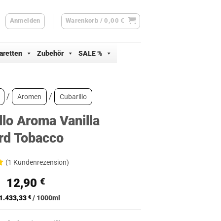
Anmelden
Warenkorb /
0,00
€
aretten
Zubehör
SALE %
/
/
Aromen
Cubarillo
llo Aroma Vanilla
rd Tobacco
(
1
Kundenrezension)
Ursprünglicher
Aktueller
12,90
€
d
Preis
Preis
1.433,33
€
/
1000
ml
war:
ist:
ertung
13,90 €
12,90 €.