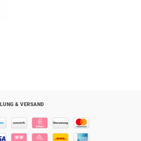
o
r
ler
€.
LUNG & VERSAND