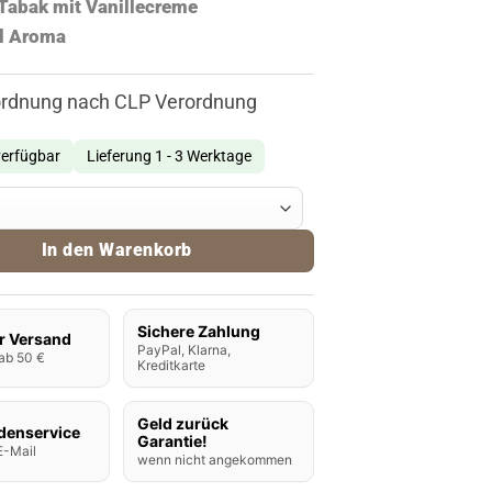
Tabak mit Vanillecreme
ll Aroma
ordnung nach CLP Verordnung
verfügbar
Lieferung 1 - 3 Werktage
roma Vanilla Custard Tobacco Menge
In den Warenkorb
Sichere Zahlung
r Versand
PayPal, Klarna,
ab 50 €
Kreditkarte
Geld zurück
denservice
Garantie!
E-Mail
wenn nicht angekommen