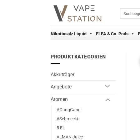
Zum
Inhalt
Suchen
nach:
springen
Nikotinsalz Liquid
ELFA & Co. Pods
PRODUKTKATEGORIEN
Akkuträger
Angebote
Aromen
#GangGang
#Schmeckt
5 EL
ALMAN Juice