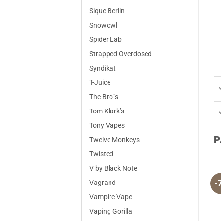
Sique Berlin
Snowowl
Spider Lab
Strapped Overdosed
Syndikat
T-Juice
The Bro´s
Tom Klark’s
Tony Vapes
P
Twelve Monkeys
Twisted
V by Black Note
Vagrand
-
Vampire Vape
Vaping Gorilla