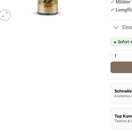
Milder 
✓
Longfi
✓
Ein
Sofort 
Sigarillo A
Schnelle
Kostenlos 
Top Kun
Telefon & 