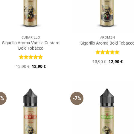
CUBARILLO
AROMEN
Sigarillo Aroma Vanilla Custard
Sigarillo Aroma Bold Tobacc
Bold Tobacco
Bewertet
Ursprüngliche
Aktuel
13,90
€
12,90
€
mit
5
von
Bewertet
Preis
Preis
Ursprünglicher
Aktueller
13,90
€
12,90
€
5
mit
5
von
war:
ist:
Preis
Preis
5
13,90 €
12,90 
war:
ist:
13,90 €
12,90 €.
7%
-7%