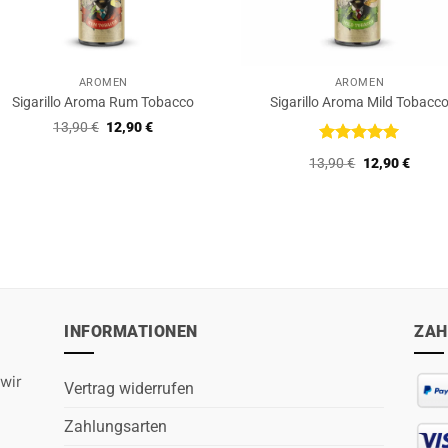
AROMEN
AROMEN
Sigarillo Aroma Rum Tobacco
Sigarillo Aroma Mild Tobacc
Ursprünglicher
Aktueller
13,90
€
12,90
€
Preis
Preis
war:
ist:
Bewertet
Ursprüngliche
Aktuel
13,90
€
12,90
€
13,90 €
12,90 €.
mit
5
von
Preis
Preis
5
war:
ist:
13,90 €
12,90 
INFORMATIONEN
ZAH
wir
Vertrag widerrufen
Zahlungsarten