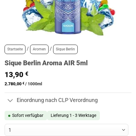
/
/
Startseite
Aromen
Sique Berlin
Sique Berlin Aroma AIR 5ml
13,90
€
2.780,00
€
/
1000
ml
Einordnung nach CLP Verordnung
Sofort verfügbar
Lieferung 1 - 3 Werktage
Sique Berlin Aroma AIR 5ml Menge