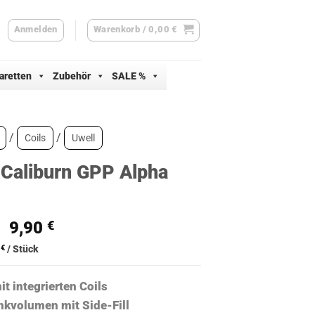
Anmelden
Warenkorb /
0,00
€
aretten
Zubehör
SALE %
/
/
Coils
Uwell
 Caliburn GPP Alpha
Ursprünglicher
Aktueller
9,90
€
Preis
Preis
0
€
/
Stück
war:
ist:
12,90 €
9,90 €.
t integrierten Coils
kvolumen mit Side-Fill