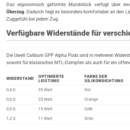
Das ergonomisch geformte Mundstück verfügt über e
Überzug
. Dadurch liegt es besonders komfortabel an den L
Zuggefühl bei jedem Zug.
Verfügbare Widerstände für verschi
Die Uwell Caliburn GPP Alpha Pods sind in mehreren Widerst
sowohl für klassisches MTL-Dampfen als auch für ein offen
OPTIMIERTE
FARBE DER
WIDERSTAND
LEISTUNG
SILIKONDICHTUNG
0,4 Ω
35 Watt
Rot
0,6 Ω
25 Watt
Orange
0,9 Ω
15 Watt
Gelb
1,2 Ω
11 Watt
Grün