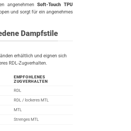
inen angenehmen
Soft-Touch TPU
ippen und sorgt für ein angenehmes
edene Dampfstile
änden erhältlich und eignen sich
eres RDL-Zugverhalten.
EMPFOHLENES
ZUGVERHALTEN
RDL
RDL / lockeres MTL
MTL
Strenges MTL