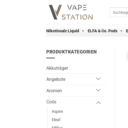
Zum
Inhalt
Suchen
nach:
springen
Nikotinsalz Liquid
ELFA & Co. Pods
PRODUKTKATEGORIEN
Akkuträger
Angebote
Aromen
Coils
Aspire
Eleaf