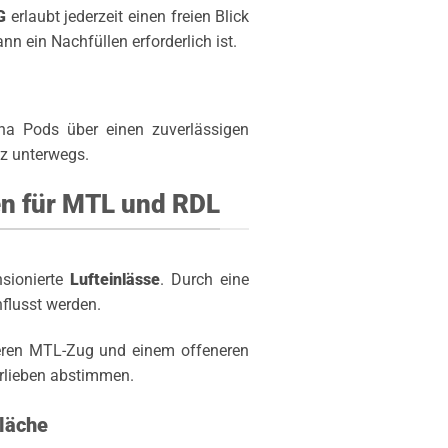
G
erlaubt jederzeit einen freien Blick
nn ein Nachfüllen erforderlich ist.
ha Pods über einen zuverlässigen
tz unterwegs.
en für MTL und RDL
nsionierte
Lufteinlässe
. Durch eine
flusst werden.
fferen MTL-Zug und einem offeneren
rlieben abstimmen.
läche