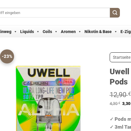
Einweg
Liquids
Coils
Aromen
Nikotin & Base
E-Zig
-23%
Startseite
Uwell
Pods
12,90
€
4,30
€
3,3
Pods mi
✓
3ml Tan
✓