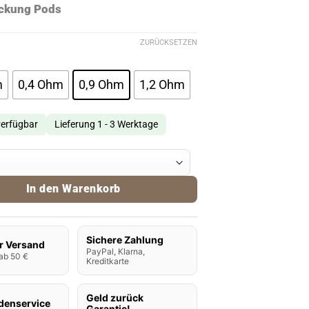
ckung Pods
ZURÜCKSETZEN
m
0,4 Ohm
0,9 Ohm
1,2 Ohm
verfügbar
Lieferung 1 - 3 Werktage
burn GPP Alpha Pods Menge
In den Warenkorb
Sichere Zahlung
r Versand
PayPal, Klarna,
ab 50 €
Kreditkarte
Geld zurück
denservice
Garantie!