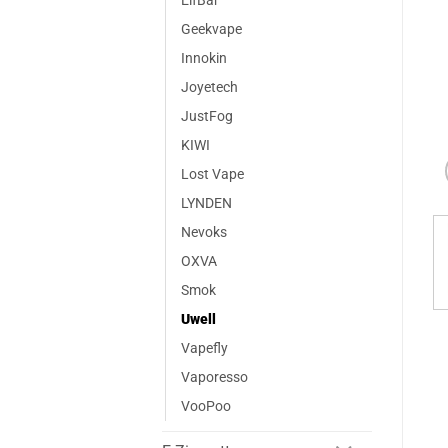
ElfBar
Geekvape
Innokin
Joyetech
JustFog
KIWI
Lost Vape
LYNDEN
Nevoks
OXVA
Smok
Uwell
Vapefly
Vaporesso
VooPoo