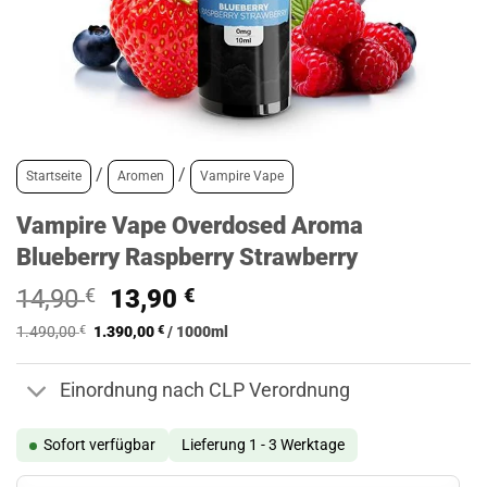
/
/
Startseite
Aromen
Vampire Vape
Vampire Vape Overdosed Aroma
Blueberry Raspberry Strawberry
Ursprünglicher
Aktueller
14,90
€
13,90
€
Preis
Preis
1.490,00
€
1.390,00
€
/
1000
ml
war:
ist:
14,90 €
13,90 €.
Einordnung nach CLP Verordnung
Sofort verfügbar
Lieferung 1 - 3 Werktage
Vampire Vape Overdosed Aroma Blueberry Raspberry Strawberry M