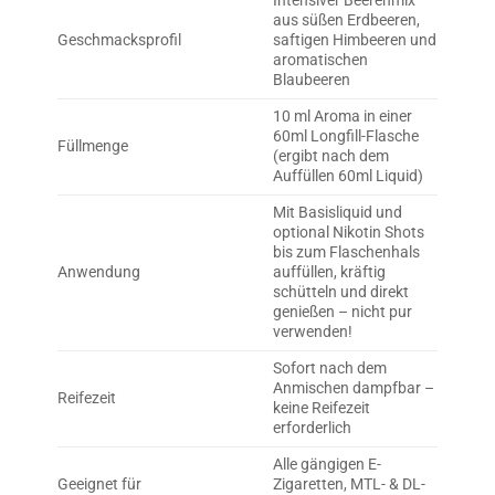
Intensiver Beerenmix
aus süßen Erdbeeren,
Geschmacksprofil
saftigen Himbeeren und
aromatischen
Blaubeeren
10 ml Aroma in einer
60ml Longfill-Flasche
Füllmenge
(ergibt nach dem
Auffüllen 60ml Liquid)
Mit Basisliquid und
optional Nikotin Shots
bis zum Flaschenhals
Anwendung
auffüllen, kräftig
schütteln und direkt
genießen – nicht pur
verwenden!
Sofort nach dem
Anmischen dampfbar –
Reifezeit
keine Reifezeit
erforderlich
Alle gängigen E-
Geeignet für
Zigaretten, MTL- & DL-