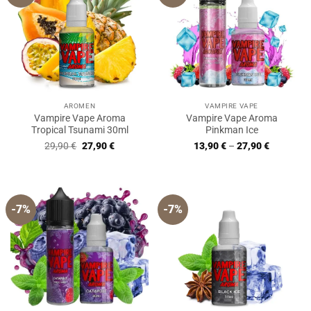
AROMEN
VAMPIRE VAPE
Vampire Vape Aroma
Vampire Vape Aroma
Tropical Tsunami 30ml
Pinkman Ice
Ursprünglicher
Aktueller
29,90
€
27,90
€
13,90
€
–
27,90
€
Preis
Preis
war:
ist:
29,90 €
27,90 €.
-7%
-7%