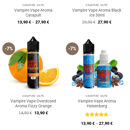
VAMPIRE VAPE
VAMPIRE VAPE
Vampire Vape Aroma
Vampire Vape Aroma Black
Catapult
Ice 30ml
Ursprünglicher
Aktueller
13,90
€
–
27,90
€
29,90
€
27,90
€
Preis
Preis
war:
ist:
29,90 €
27,90 €.
-7%
-7%
VAMPIRE VAPE
VAMPIRE VAPE
Vampire Vape Overdosed
Vampire Vape Aroma
Aroma Fizzy Orange
Heisenberg
Ursprünglicher
Aktueller
14,90
€
13,90
€
Preis
Preis
war:
ist:
Bewertet
13,90
€
–
27,90
€
14,90 €
13,90 €.
mit
5
von