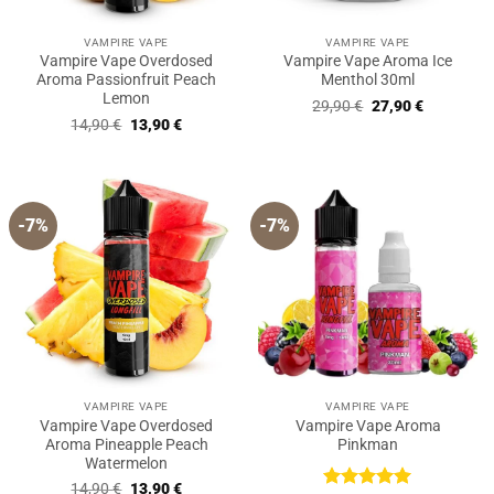
VAMPIRE VAPE
VAMPIRE VAPE
Vampire Vape Overdosed
Vampire Vape Aroma Ice
Aroma Passionfruit Peach
Menthol 30ml
Lemon
Ursprünglicher
Aktueller
29,90
€
27,90
€
Preis
Preis
Ursprünglicher
Aktueller
14,90
€
13,90
€
war:
ist:
Preis
Preis
29,90 €
27,90 €.
war:
ist:
14,90 €
13,90 €.
-7%
-7%
VAMPIRE VAPE
VAMPIRE VAPE
Vampire Vape Overdosed
Vampire Vape Aroma
Aroma Pineapple Peach
Pinkman
Watermelon
Ursprünglicher
Aktueller
14,90
€
13,90
€