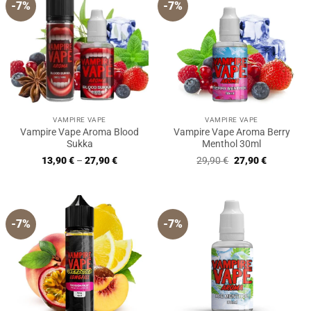
-7%
-7%
VAMPIRE VAPE
VAMPIRE VAPE
Vampire Vape Aroma Blood
Vampire Vape Aroma Berry
Sukka
Menthol 30ml
Ursprünglicher
Aktueller
13,90
€
–
27,90
€
29,90
€
27,90
€
Preis
Preis
war:
ist:
29,90 €
27,90 €.
-7%
-7%