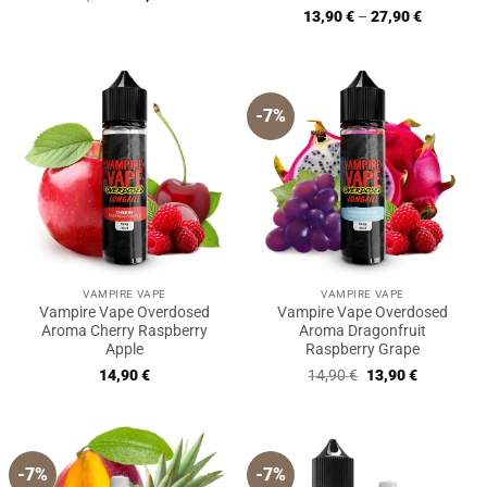
Bewertet
Preis
Preis
13,90
€
–
27,90
€
war:
ist:
mit
5
von
14,90 €
13,90 €.
5
-7%
VAMPIRE VAPE
VAMPIRE VAPE
Vampire Vape Overdosed
Vampire Vape Overdosed
Aroma Cherry Raspberry
Aroma Dragonfruit
Apple
Raspberry Grape
Ursprünglicher
Aktueller
14,90
€
14,90
€
13,90
€
Preis
Preis
war:
ist:
14,90 €
13,90 €.
-7%
-7%