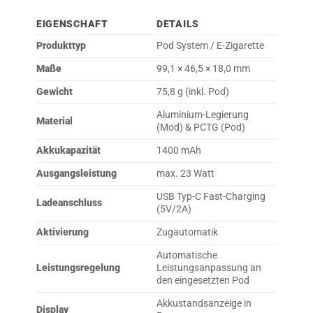
EIGENSCHAFT
DETAILS
Produkttyp
Pod System / E-Zigarette
Maße
99,1 × 46,5 × 18,0 mm
Gewicht
75,8 g (inkl. Pod)
Aluminium-Legierung
Material
(Mod) & PCTG (Pod)
Akkukapazität
1400 mAh
Ausgangsleistung
max. 23 Watt
USB Typ-C Fast-Charging
Ladeanschluss
(5V/2A)
Aktivierung
Zugautomatik
Automatische
Leistungsregelung
Leistungsanpassung an
den eingesetzten Pod
Akkustandsanzeige in
Display