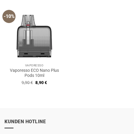
-10%
VAPORESSO
Vaporesso ECO Nano Plus
Pods 10ml
Ursprünglicher
Aktueller
9,90
€
8,90
€
Preis
Preis
war:
ist:
9,90 €
8,90 €.
KUNDEN HOTLINE