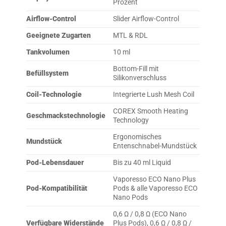
Prozent
Airflow-Control
Slider Airflow-Control
Geeignete Zugarten
MTL & RDL
Tankvolumen
10 ml
Bottom-Fill mit
Befüllsystem
Silikonverschluss
Coil-Technologie
Integrierte Lush Mesh Coil
COREX Smooth Heating
Geschmackstechnologie
Technology
Ergonomisches
Mundstück
Entenschnabel-Mundstück
Pod-Lebensdauer
Bis zu 40 ml Liquid
Vaporesso ECO Nano Plus
Pod-Kompatibilität
Pods & alle Vaporesso ECO
Nano Pods
0,6 Ω / 0,8 Ω (ECO Nano
Verfügbare Widerstände
Plus Pods), 0,6 Ω / 0,8 Ω /