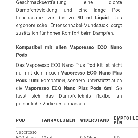
Geschmacksentfaltung, eine dichte
Dampfentwicklung und eine lange Pod-
Lebensdauer von bis zu
40 ml Liquid
. Das
ergonomische Entenschnabel-Mundstück sorgt
zusätzlich für hohen Komfort beim Dampfen.
Kompatibel mit allen Vaporesso ECO Nano
Pods
Das Vaporesso ECO Nano Plus Pod Kit ist nicht
nur mit dem neuen
Vaporesso ECO Nano Plus
Pods 10ml
kompatibel, sondern unterstützt auch
die
Vaporesso ECO Nano Plus Pods 6ml
. So
lässt sich das Dampferlebnis flexibel an
persönliche Vorlieben anpassen.
EMPFOHL
POD
TANKVOLUMEN
WIDERSTAND
FÜR
Vaporesso
ECO Nano
10 ml
0,6 Ohm
RDL