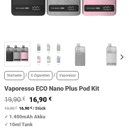
/
/
Startseite
E-Zigaretten
Vaporesso
Vaporesso ECO Nano Plus Pod Kit
Ursprünglicher
Aktueller
19,90
€
16,90
€
Preis
Preis
Ursprünglicher
Aktueller
19,90
€
16,90
€
/
Stück
war:
ist:
Preis
Preis
1.400mAh Akku
war:
ist:
✓
19,90 €
16,90 €.
19,90 €
16,90 €.
10ml Tank
✓