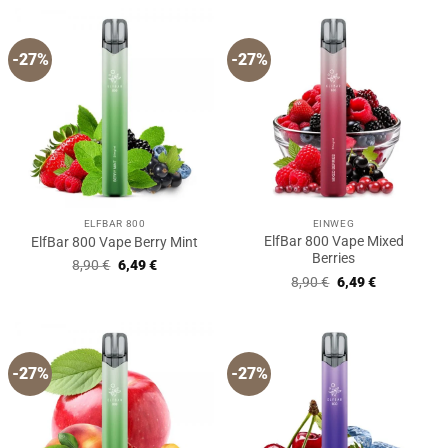
8,90 €
6,49 €.
-27%
-27%
ELFBAR 800
EINWEG
ElfBar 800 Vape Mixed
ElfBar 800 Vape Berry Mint
Berries
Ursprünglicher
Aktueller
8,90
€
6,49
€
Preis
Preis
Ursprünglicher
Aktueller
8,90
€
6,49
€
war:
ist:
Preis
Preis
8,90 €
6,49 €.
war:
ist:
8,90 €
6,49 €.
-27%
-27%