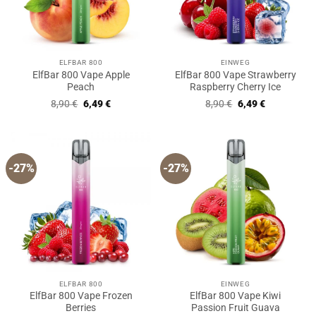
ELFBAR 800
EINWEG
ElfBar 800 Vape Apple
ElfBar 800 Vape Strawberry
Peach
Raspberry Cherry Ice
Ursprünglicher
Aktueller
Ursprünglicher
Aktueller
8,90
€
6,49
€
8,90
€
6,49
€
Preis
Preis
Preis
Preis
war:
ist:
war:
ist:
8,90 €
6,49 €.
8,90 €
6,49 €.
-27%
-27%
ELFBAR 800
EINWEG
ElfBar 800 Vape Frozen
ElfBar 800 Vape Kiwi
Berries
Passion Fruit Guava