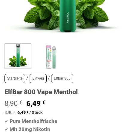
/
/
Startseite
Einweg
ElfBar 800
ElfBar 800 Vape Menthol
Ursprünglicher
Aktueller
8,90
€
6,49
€
Preis
Preis
8,90
€
6,49
€
/
Stück
war:
ist:
Pure Mentholfrische
✓
8,90 €
6,49 €.
Mit 20mg Nikotin
✓