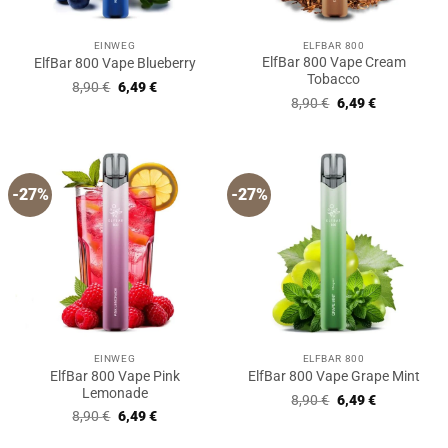
EINWEG
ELFBAR 800
ElfBar 800 Vape Cream
ElfBar 800 Vape Blueberry
Tobacco
Ursprünglicher
Aktueller
8,90
€
6,49
€
Preis
Preis
Ursprünglicher
Aktueller
8,90
€
6,49
€
war:
ist:
Preis
Preis
8,90 €
6,49 €.
war:
ist:
8,90 €
6,49 €.
-27%
-27%
EINWEG
ELFBAR 800
ElfBar 800 Vape Pink
ElfBar 800 Vape Grape Mint
Lemonade
Ursprünglicher
Aktueller
8,90
€
6,49
€
Preis
Preis
Ursprünglicher
Aktueller
8,90
€
6,49
€
war:
ist:
Preis
Preis
8,90 €
6,49 €.
war:
ist: