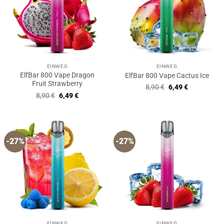
EINWEG
EINWEG
ElfBar 800 Vape Dragon
ElfBar 800 Vape Cactus Ice
Fruit Strawberry
Ursprünglicher
Aktueller
8,90
€
6,49
€
Preis
Preis
Ursprünglicher
Aktueller
8,90
€
6,49
€
war:
ist:
Preis
Preis
8,90 €
6,49 €.
war:
ist:
8,90 €
6,49 €.
-27%
-27%
EINWEG
EINWEG