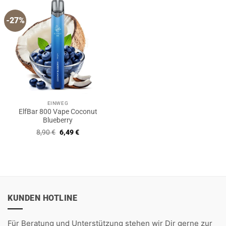
-27%
EINWEG
ElfBar 800 Vape Coconut
Blueberry
Ursprünglicher
Aktueller
8,90
€
6,49
€
Preis
Preis
war:
ist:
8,90 €
6,49 €.
KUNDEN HOTLINE
Für Beratung und Unterstützung stehen wir Dir gerne zur