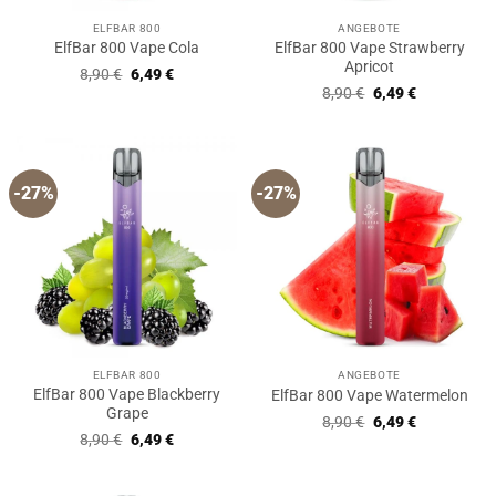
ELFBAR 800
ANGEBOTE
ElfBar 800 Vape Strawberry
ElfBar 800 Vape Cola
Apricot
Ursprünglicher
Aktueller
8,90
€
6,49
€
Preis
Preis
Ursprünglicher
Aktueller
8,90
€
6,49
€
war:
ist:
Preis
Preis
8,90 €
6,49 €.
war:
ist:
8,90 €
6,49 €.
-27%
-27%
ELFBAR 800
ANGEBOTE
ElfBar 800 Vape Blackberry
ElfBar 800 Vape Watermelon
Grape
Ursprünglicher
Aktueller
8,90
€
6,49
€
Preis
Preis
Ursprünglicher
Aktueller
8,90
€
6,49
€
war:
ist:
Preis
Preis
8,90 €
6,49 €.
war:
ist:
8,90 €
6,49 €.