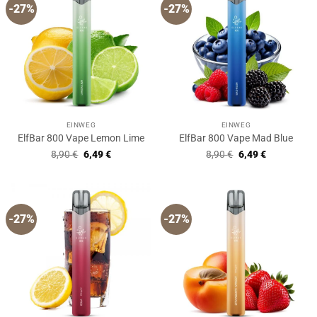
-27%
-27%
EINWEG
EINWEG
ElfBar 800 Vape Lemon Lime
ElfBar 800 Vape Mad Blue
Ursprünglicher
Aktueller
Ursprünglicher
Aktueller
8,90
€
6,49
€
8,90
€
6,49
€
Preis
Preis
Preis
Preis
war:
ist:
war:
ist:
8,90 €
6,49 €.
8,90 €
6,49 €.
-27%
-27%