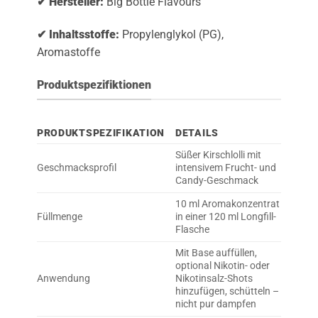
✔ Hersteller:
Big Bottle Flavours
✔ Inhaltsstoffe:
Propylenglykol (PG),
Aromastoffe
Produktspezifiktionen
PRODUKTSPEZIFIKATION
DETAILS
Süßer Kirschlolli mit
Geschmacksprofil
intensivem Frucht- und
Candy-Geschmack
10 ml Aromakonzentrat
Füllmenge
in einer 120 ml Longfill-
Flasche
Mit Base auffüllen,
optional Nikotin- oder
Anwendung
Nikotinsalz-Shots
hinzufügen, schütteln –
nicht pur dampfen