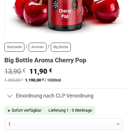
/
/
Startseite
Aromen
Big Bottle
Big Bottle Aroma Cherry Pop
Ursprünglicher
Aktueller
13,90
€
11,90
€
Preis
Preis
1.390,00
€
1.190,00
€
/
1000
ml
war:
ist:
13,90 €
11,90 €.
Einordnung nach CLP Verordnung
Sofort verfügbar
Lieferung 1 - 3 Werktage
Big Bottle Aroma Cherry Pop Menge