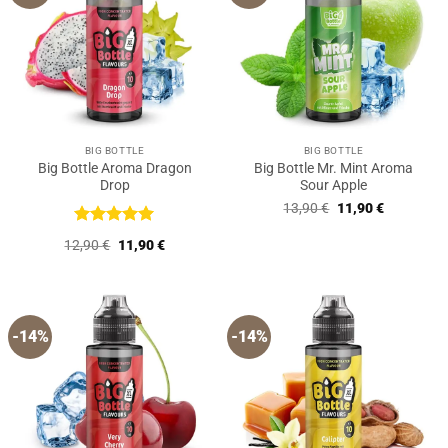
BIG BOTTLE
BIG BOTTLE
Big Bottle Aroma Dragon
Big Bottle Mr. Mint Aroma
Drop
Sour Apple
Ursprünglicher
Aktueller
13,90
€
11,90
€
Preis
Preis
war:
ist:
Bewertet
Ursprünglicher
Aktueller
12,90
€
11,90
€
13,90 €
11,90 €.
mit
5
von
Preis
Preis
5
war:
ist:
12,90 €
11,90 €.
-14%
-14%