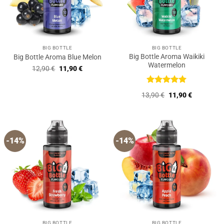
BIG BOTTLE
BIG BOTTLE
Big Bottle Aroma Waikiki
Big Bottle Aroma Blue Melon
Watermelon
Ursprünglicher
Aktueller
12,90
€
11,90
€
Preis
Preis
war:
ist:
12,90 €
11,90 €.
Bewertet
Ursprünglicher
Aktueller
13,90
€
11,90
€
mit
5
von
Preis
Preis
5
war:
ist:
13,90 €
11,90 €.
-14%
-14%
BIG BOTTLE
BIG BOTTLE