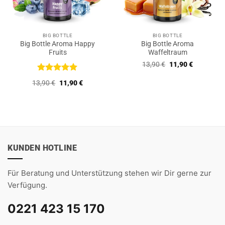
BIG BOTTLE
BIG BOTTLE
Big Bottle Aroma Happy
Big Bottle Aroma
Fruits
Waffeltraum
Ursprünglicher
Aktueller
13,90
€
11,90
€
Preis
Preis
war:
ist:
Bewertet
Ursprünglicher
Aktueller
13,90
€
11,90
€
13,90 €
11,90 €.
mit
5
von
Preis
Preis
5
war:
ist:
13,90 €
11,90 €.
KUNDEN HOTLINE
Für Beratung und Unterstützung stehen wir Dir gerne zur
Verfügung.
0221 423 15 170