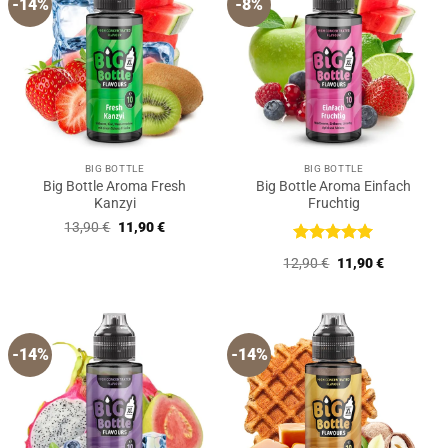
-14%
-8%
BIG BOTTLE
BIG BOTTLE
Big Bottle Aroma Fresh
Big Bottle Aroma Einfach
Kanzyi
Fruchtig
Ursprünglicher
Aktueller
13,90
€
11,90
€
Preis
Preis
war:
ist:
Bewertet
Ursprünglicher
Aktueller
12,90
€
11,90
€
13,90 €
11,90 €.
mit
5
von
Preis
Preis
5
war:
ist:
12,90 €
11,90 €.
-14%
-14%