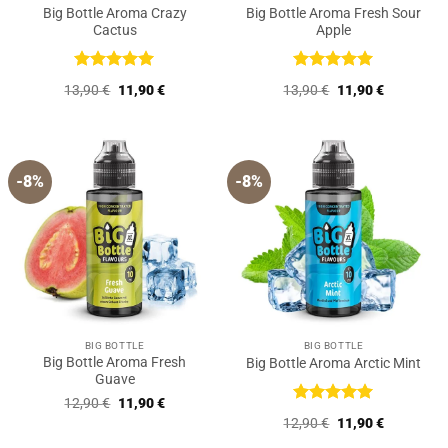
Big Bottle Aroma Crazy
Big Bottle Aroma Fresh Sour
Cactus
Apple
Bewertet
Bewertet
Ursprünglicher
Aktueller
Ursprünglicher
Aktueller
13,90
€
11,90
€
13,90
€
11,90
€
mit
5
von
mit
5
von
Preis
Preis
Preis
Preis
5
5
war:
ist:
war:
ist:
13,90 €
11,90 €.
13,90 €
11,90 €.
-8%
-8%
BIG BOTTLE
BIG BOTTLE
Big Bottle Aroma Fresh
Big Bottle Aroma Arctic Mint
Guave
Ursprünglicher
Aktueller
12,90
€
11,90
€
Preis
Preis
Bewertet
Ursprünglicher
Aktueller
12,90
€
11,90
€
war:
ist:
mit
5
von
Preis
Preis
12,90 €
11,90 €.
5