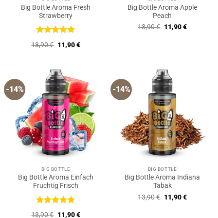
Big Bottle Aroma Fresh
Big Bottle Aroma Apple
Strawberry
Peach
Ursprünglicher
Aktueller
13,90
€
11,90
€
Preis
Preis
war:
ist:
Bewertet
Ursprünglicher
Aktueller
13,90
€
11,90
€
13,90 €
11,90 €.
mit
5
von
Preis
Preis
5
war:
ist:
13,90 €
11,90 €.
-14%
-14%
BIG BOTTLE
BIG BOTTLE
Big Bottle Aroma Einfach
Big Bottle Aroma Indiana
Fruchtig Frisch
Tabak
Ursprünglicher
Aktueller
13,90
€
11,90
€
Preis
Preis
war:
ist:
Bewertet
Ursprünglicher
Aktueller
13,90
€
11,90
€
13,90 €
11,90 €.