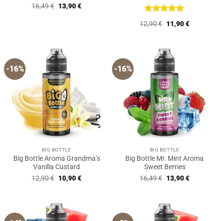
Ursprünglicher
Aktueller
16,49
€
13,90
€
Preis
Preis
war:
ist:
Bewertet
Ursprünglicher
Aktueller
12,90
€
11,90
€
16,49 €
13,90 €.
mit
5
von
Preis
Preis
5
war:
ist:
12,90 €
11,90 €.
-16%
-16%
BIG BOTTLE
BIG BOTTLE
Big Bottle Aroma Grandma’s
Big Bottle Mr. Mint Aroma
Vanilla Custard
Sweet Berries
Ursprünglicher
Aktueller
Ursprünglicher
Aktueller
12,90
€
10,90
€
16,49
€
13,90
€
Preis
Preis
Preis
Preis
war:
ist:
war:
ist:
12,90 €
10,90 €.
16,49 €
13,90 €.