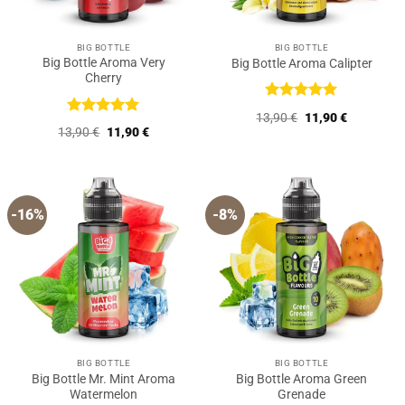
BIG BOTTLE
BIG BOTTLE
Big Bottle Aroma Very
Big Bottle Aroma Calipter
Cherry
Bewertet
Ursprünglicher
Aktueller
13,90
€
11,90
€
mit
5
von
Bewertet
Preis
Preis
Ursprünglicher
Aktueller
13,90
€
11,90
€
5
mit
5
von
war:
ist:
Preis
Preis
13,90 €
11,90 €.
5
war:
ist:
13,90 €
11,90 €.
-16%
-8%
BIG BOTTLE
BIG BOTTLE
Big Bottle Mr. Mint Aroma
Big Bottle Aroma Green
Watermelon
Grenade