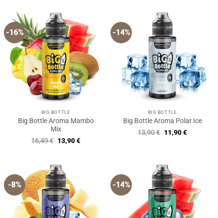
war:
ist:
12,90 €
11,90 €.
-16%
-14%
BIG BOTTLE
BIG BOTTLE
Big Bottle Aroma Mambo
Big Bottle Aroma Polar Ice
Mix
Ursprünglicher
Aktueller
13,90
€
11,90
€
Preis
Preis
Ursprünglicher
Aktueller
16,49
€
13,90
€
war:
ist:
Preis
Preis
13,90 €
11,90 €.
war:
ist:
16,49 €
13,90 €.
-8%
-14%