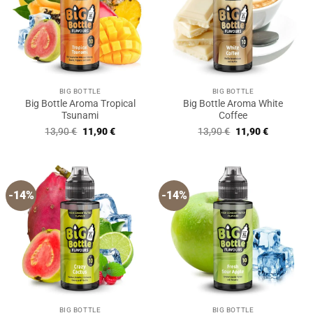
BIG BOTTLE
BIG BOTTLE
Big Bottle Aroma Tropical
Big Bottle Aroma White
Tsunami
Coffee
Ursprünglicher
Aktueller
Ursprünglicher
Aktueller
13,90
€
11,90
€
13,90
€
11,90
€
Preis
Preis
Preis
Preis
war:
ist:
war:
ist:
13,90 €
11,90 €.
13,90 €
11,90 €.
-14%
-14%
BIG BOTTLE
BIG BOTTLE