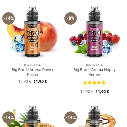
-14%
-8%
BIG BOTTLE
BIG BOTTLE
Big Bottle Aroma Power
Big Bottle Aroma Happy
Peach
Berries
Ursprünglicher
Aktueller
13,90
€
11,90
€
Preis
Preis
war:
ist:
Bewertet
Ursprünglicher
Aktueller
12,90
€
11,90
€
13,90 €
11,90 €.
mit
5
von
Preis
Preis
5
war:
ist:
12,90 €
11,90 €.
-14%
-14%