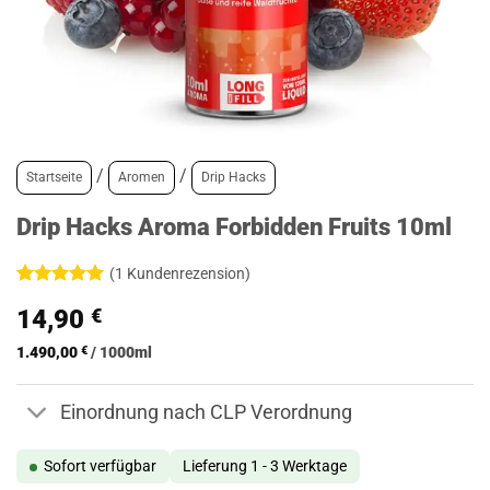
/
/
Startseite
Aromen
Drip Hacks
Drip Hacks Aroma Forbidden Fruits 10ml
(
1
Kundenrezension)
Bewertet
1
14,90
€
mit
5
von
5, basierend
auf
1.490,00
€
/
1000
ml
Kundenbewertung
Einordnung nach CLP Verordnung
Sofort verfügbar
Lieferung 1 - 3 Werktage