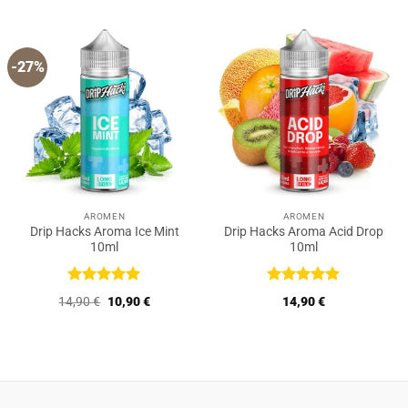
5
5
-27%
AROMEN
AROMEN
Drip Hacks Aroma Ice Mint
Drip Hacks Aroma Acid Drop
10ml
10ml
Bewertet
Bewertet
Ursprünglicher
Aktueller
14,90
€
10,90
€
14,90
€
mit
5
von
mit
5
von
Preis
Preis
5
5
war:
ist:
14,90 €
10,90 €.