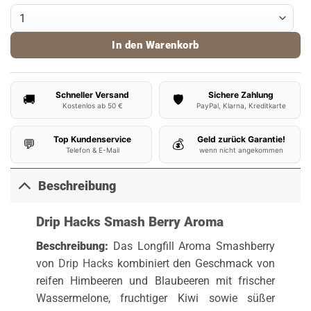
Drip Hacks Aroma Smash Berry 10ml Menge
In den Warenkorb
Schneller Versand
Sichere Zahlung
🚚
🛡️
Kostenlos ab 50 €
PayPal, Klarna, Kreditkarte
Top Kundenservice
Geld zurück Garantie!
💬
💰
Telefon & E-Mail
wenn nicht angekommen
Beschreibung
Drip Hacks Smash Berry Aroma
Beschreibung:
Das Longfill Aroma Smashberry
von
Drip Hacks
kombiniert den Geschmack von
reifen Himbeeren und Blaubeeren mit frischer
Wassermelone, fruchtiger Kiwi sowie süßer