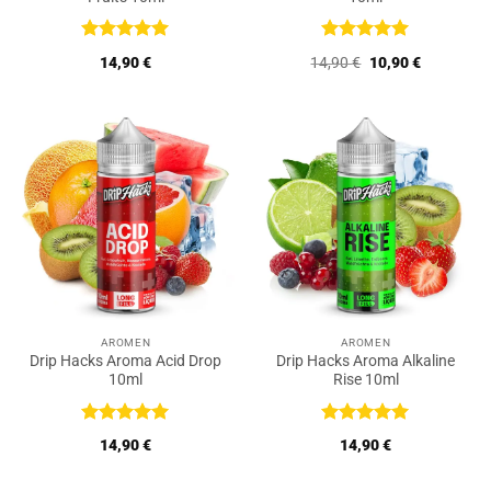
Bewertet
Bewertet
Ursprünglicher
Aktueller
14,90
€
14,90
€
10,90
€
mit
5
von
mit
5
von
Preis
Preis
5
5
war:
ist:
14,90 €
10,90 €.
AROMEN
AROMEN
Drip Hacks Aroma Acid Drop
Drip Hacks Aroma Alkaline
10ml
Rise 10ml
Bewertet
Bewertet
14,90
€
14,90
€
mit
5
von
mit
5
von
5
5