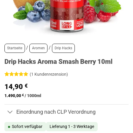
/
/
Startseite
Aromen
Drip Hacks
Drip Hacks Aroma Smash Berry 10ml
(
1
Kundenrezension)
Bewertet
1
14,90
€
mit
5
von
5, basierend
auf
1.490,00
€
/
1000
ml
Kundenbewertung
Einordnung nach CLP Verordnung
Sofort verfügbar
Lieferung 1 - 3 Werktage