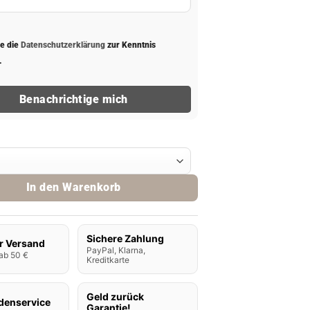
be die
Datenschutzerklärung
zur Kenntnis
.
Benachrichtige mich
Vape - Strawberry Ice Cream Menge
In den Warenkorb
Sichere Zahlung
r Versand
PayPal, Klarna,
ab 50 €
Kreditkarte
Geld zurück
denservice
Garantie!