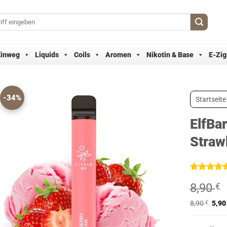
Einweg
Liquids
Coils
Aromen
Nikotin & Base
E-Zig
-34%
Startseite
ElfBa
Straw
Bewertet
4
8,90
€
mit
4.75
von 5,
basierend
8,90
€
5,9
auf
Kundenbew