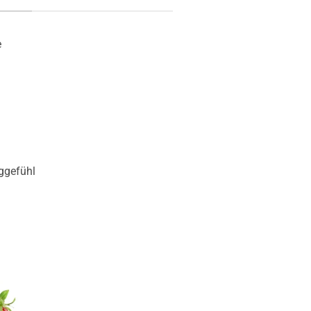
e
ggefühl