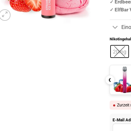
Erdbee
✓
ElfBar 
✓
Ein
Nikotingehal
20mg
❮
Zurzeit
E-Mail Ad