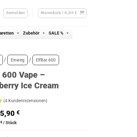
Anmelden
Warenkorb /
0,00
€
aretten
Zubehör
SALE %
/
/
Einweg
ElfBar 600
r 600 Vape –
berry Ice Cream
(
4
Kundenrezensionen)
Ursprünglicher
Aktueller
5,90
€
Preis
Preis
0
€
/
Stück
war:
ist:
ertungen
8,90 €
5,90 €.