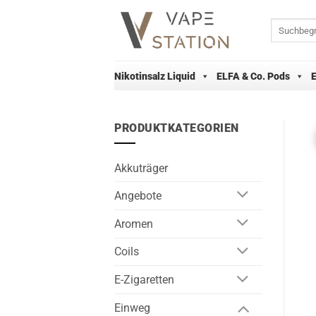
Zum
Inhalt
Suchen
nach:
springen
Nikotinsalz Liquid
ELFA & Co. Pods
PRODUKTKATEGORIEN
Akkuträger
Angebote
Aromen
Coils
E-Zigaretten
Einweg