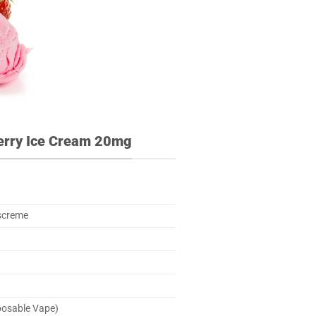
berry Ice Cream 20mg
screme
posable Vape)