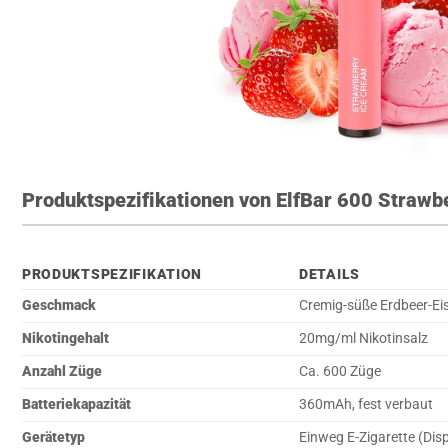
Produktspezifikationen von ElfBar 600 Straw
PRODUKTSPEZIFIKATION
DETAILS
Geschmack
Cremig-süße Erdbeer-Ei
Nikotingehalt
20mg/ml Nikotinsalz
Anzahl Züge
Ca. 600 Züge
Batteriekapazität
360mAh, fest verbaut
Gerätetyp
Einweg E-Zigarette (Dis