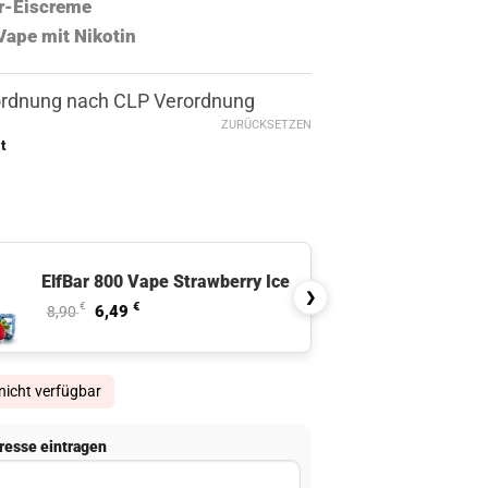
r-Eiscreme
Vape mit Nikotin
ordnung nach CLP Verordnung
ZURÜCKSETZEN
t
ElfBar 800 Vape Strawberry Ice
❯
€
Ursprünglicher Preis war: 8,90 €
€
Aktueller Preis ist: 6,49 €.
6,49
8,90
 nicht verfügbar
resse eintragen