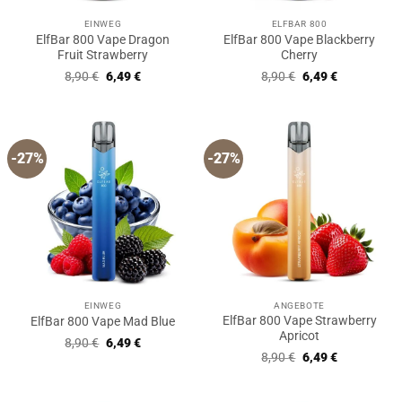
EINWEG
ELFBAR 800
ElfBar 800 Vape Dragon
ElfBar 800 Vape Blackberry
Fruit Strawberry
Cherry
Ursprünglicher
Aktueller
Ursprünglicher
Aktueller
8,90
€
6,49
€
8,90
€
6,49
€
Preis
Preis
Preis
Preis
war:
ist:
war:
ist:
8,90 €
6,49 €.
8,90 €
6,49 €.
-27%
-27%
EINWEG
ANGEBOTE
ElfBar 800 Vape Strawberry
ElfBar 800 Vape Mad Blue
Apricot
Ursprünglicher
Aktueller
8,90
€
6,49
€
Preis
Preis
Ursprünglicher
Aktueller
8,90
€
6,49
€
war:
ist:
Preis
Preis
8,90 €
6,49 €.
war:
ist:
8,90 €
6,49 €.