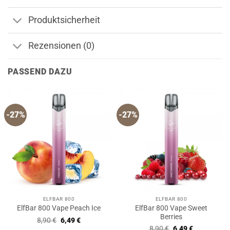
Produktsicherheit
Rezensionen (0)
PASSEND DAZU
-27%
-27%
ELFBAR 800
ELFBAR 800
ElfBar 800 Vape Sweet
ElfBar 800 Vape Peach Ice
Berries
Ursprünglicher
Aktueller
8,90
€
6,49
€
Preis
Preis
Ursprünglicher
Aktueller
8,90
€
6,49
€