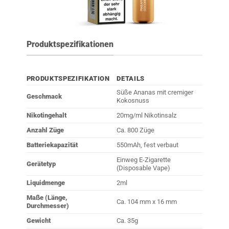
Produktspezifikationen
PRODUKTSPEZIFIKATION
DETAILS
Süße Ananas mit cremiger
Geschmack
Kokosnuss
Nikotingehalt
20mg/ml Nikotinsalz
Anzahl Züge
Ca. 800 Züge
Batteriekapazität
550mAh, fest verbaut
Einweg E-Zigarette
Gerätetyp
(Disposable Vape)
Liquidmenge
2ml
Maße (Länge,
Ca. 104 mm x 16 mm
Durchmesser)
Gewicht
Ca. 35g