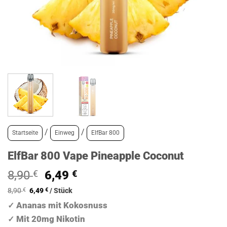
/
/
Startseite
Einweg
ElfBar 800
ElfBar 800 Vape Pineapple Coconut
Ursprünglicher
Aktueller
8,90
€
6,49
€
Preis
Preis
8,90
€
6,49
€
/
Stück
war:
ist:
Ananas mit Kokosnuss
✓
8,90 €
6,49 €.
Mit 20mg Nikotin
✓