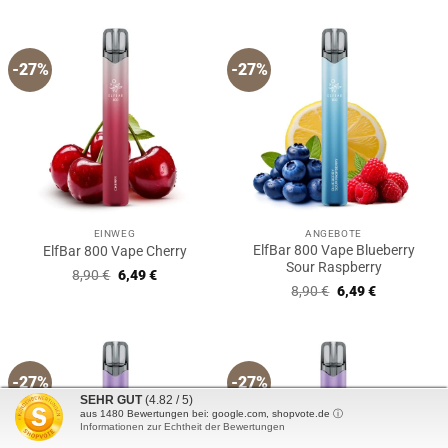
war:
ist:
8,90 €
6,49 €.
-27%
-27%
EINWEG
ANGEBOTE
ElfBar 800 Vape Blueberry
ElfBar 800 Vape Cherry
Sour Raspberry
Ursprünglicher
Aktueller
8,90
€
6,49
€
Preis
Preis
Ursprünglicher
Aktueller
8,90
€
6,49
€
war:
ist:
Preis
Preis
8,90 €
6,49 €.
war:
ist:
8,90 €
6,49 €.
-27%
-27%
SEHR GUT
(4.82 / 5)
aus
1480
Bewertungen bei: google.com, shopvote.de ⓘ
Informationen zur Echtheit der Bewertungen