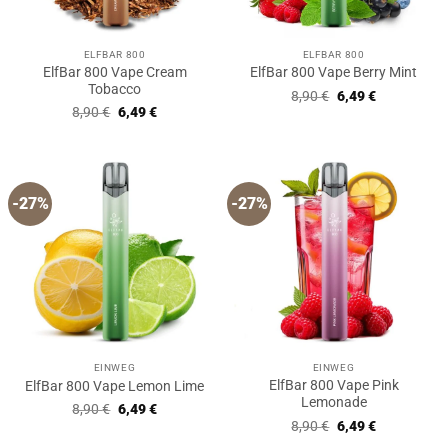
ELFBAR 800
ELFBAR 800
ElfBar 800 Vape Cream
ElfBar 800 Vape Berry Mint
Tobacco
Ursprünglicher
Aktueller
8,90
€
6,49
€
Preis
Preis
Ursprünglicher
Aktueller
8,90
€
6,49
€
war:
ist:
Preis
Preis
8,90 €
6,49 €.
war:
ist:
8,90 €
6,49 €.
-27%
-27%
EINWEG
EINWEG
ElfBar 800 Vape Pink
ElfBar 800 Vape Lemon Lime
Lemonade
Ursprünglicher
Aktueller
8,90
€
6,49
€
Preis
Preis
Ursprünglicher
Aktueller
8,90
€
6,49
€
war:
ist:
Preis
Preis
8,90 €
6,49 €.