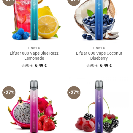
EINWEG
EINWEG
ElfBar 800 Vape Blue Razz
ElfBar 800 Vape Coconut
Lemonade
Blueberry
Ursprünglicher
Aktueller
Ursprünglicher
Aktueller
8,90
€
6,49
€
8,90
€
6,49
€
Preis
Preis
Preis
Preis
war:
ist:
war:
ist:
8,90 €
6,49 €.
8,90 €
6,49 €.
-27%
-27%