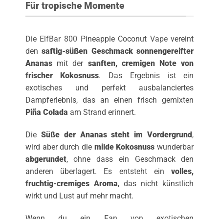
Für tropische Momente
Die
ElfBar 800
Pineapple Coconut
Vape
vereint
den
saftig-süßen Geschmack sonnengereifter
Ananas
mit der
sanften, cremigen Note von
frischer Kokosnuss
. Das Ergebnis ist ein
exotisches und perfekt ausbalanciertes
Dampferlebnis, das an einen frisch gemixten
Piña Colada
am Strand erinnert.
Die
Süße der Ananas steht im Vordergrund
,
wird aber durch die
milde Kokosnuss
wunderbar
abgerundet
, ohne dass ein Geschmack den
anderen überlagert. Es entsteht ein
volles,
fruchtig-cremiges Aroma
, das nicht künstlich
wirkt und Lust auf mehr macht.
Wenn du ein Fan von exotischen