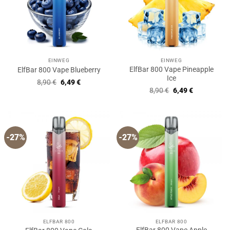
EINWEG
EINWEG
ElfBar 800 Vape Pineapple
ElfBar 800 Vape Blueberry
Ice
Ursprünglicher
Aktueller
8,90
€
6,49
€
Preis
Preis
Ursprünglicher
Aktueller
8,90
€
6,49
€
war:
ist:
Preis
Preis
8,90 €
6,49 €.
war:
ist:
8,90 €
6,49 €.
-27%
-27%
ELFBAR 800
ELFBAR 800