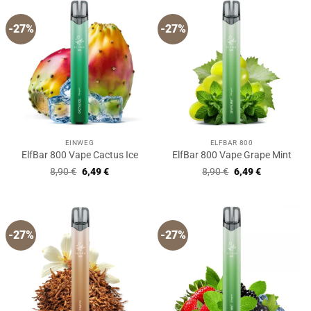
-27%
-27%
EINWEG
ELFBAR 800
ElfBar 800 Vape Cactus Ice
ElfBar 800 Vape Grape Mint
Ursprünglicher
Aktueller
Ursprünglicher
Aktueller
8,90
€
6,49
€
8,90
€
6,49
€
Preis
Preis
Preis
Preis
war:
ist:
war:
ist:
8,90 €
6,49 €.
8,90 €
6,49 €.
-27%
-27%