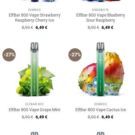
EINWEG
ANGEBOTE
ElfBar 800 Vape Strawberry
ElfBar 800 Vape Blueberry
Raspberry Cherry Ice
Sour Raspberry
Ursprünglicher
Aktueller
Ursprünglicher
Aktueller
8,90
€
6,49
€
8,90
€
6,49
€
Preis
Preis
Preis
Preis
war:
ist:
war:
ist:
8,90 €
6,49 €.
8,90 €
6,49 €.
-27%
-27%
ELFBAR 800
EINWEG
ElfBar 800 Vape Grape Mint
ElfBar 800 Vape Cactus Ice
Ursprünglicher
Aktueller
Ursprünglicher
Aktueller
8,90
€
6,49
€
8,90
€
6,49
€
Preis
Preis
Preis
Preis
war:
ist:
war:
ist:
8,90 €
6,49 €.
8,90 €
6,49 €.