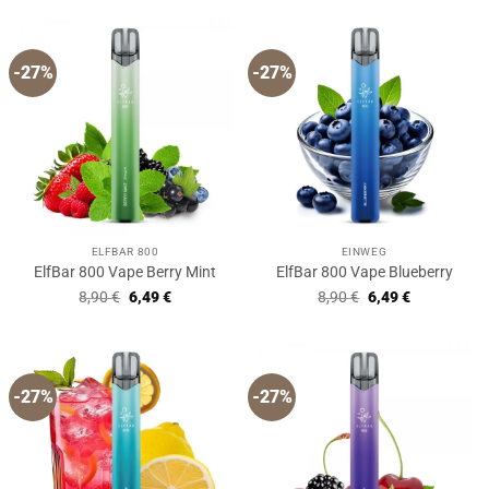
-27%
-27%
ELFBAR 800
EINWEG
ElfBar 800 Vape Berry Mint
ElfBar 800 Vape Blueberry
Ursprünglicher
Aktueller
Ursprünglicher
Aktueller
8,90
€
6,49
€
8,90
€
6,49
€
Preis
Preis
Preis
Preis
war:
ist:
war:
ist:
8,90 €
6,49 €.
8,90 €
6,49 €.
-27%
-27%