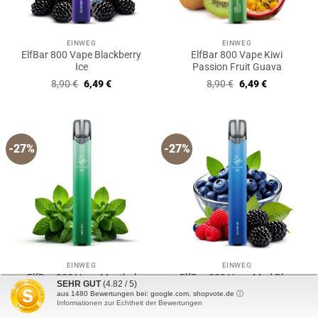
EINWEG
EINWEG
ElfBar 800 Vape Blackberry
ElfBar 800 Vape Kiwi
Ice
Passion Fruit Guava
Ursprünglicher
Aktueller
Ursprünglicher
Aktueller
8,90
€
6,49
€
8,90
€
6,49
€
Preis
Preis
Preis
Preis
war:
ist:
war:
ist:
8,90 €
6,49 €.
8,90 €
6,49 €.
-27%
-27%
EINWEG
EINWEG
ElfBar 800 Vape Menthol
ElfBar 800 Vape Mad Blue
SEHR GUT
(4.82 / 5)
Ursprünglicher
Aktueller
Ursprünglicher
Aktueller
8,90
€
6,49
€
8,90
€
6,49
€
aus
1480
Bewertungen bei: google.com, shopvote.de ⓘ
Preis
Preis
Preis
Preis
Informationen zur Echtheit der Bewertungen
war:
ist:
war:
ist: