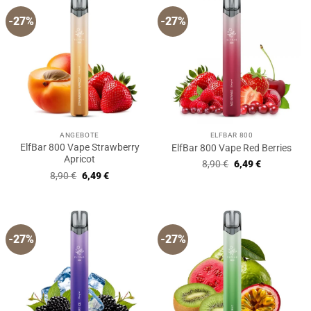
-27%
-27%
ANGEBOTE
ELFBAR 800
ElfBar 800 Vape Strawberry
ElfBar 800 Vape Red Berries
Apricot
Ursprünglicher
Aktueller
8,90
€
6,49
€
Preis
Preis
Ursprünglicher
Aktueller
8,90
€
6,49
€
war:
ist:
Preis
Preis
8,90 €
6,49 €.
war:
ist:
8,90 €
6,49 €.
-27%
-27%