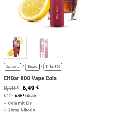
/
/
Startseite
Einweg
ElfBar 800
ElfBar 800 Vape Cola
Ursprünglicher
Aktueller
8,90
€
6,49
€
Preis
Preis
8,90
€
6,49
€
/
Stück
war:
ist:
Cola mit Eis
✓
8,90 €
6,49 €.
20mg Nikotin
✓