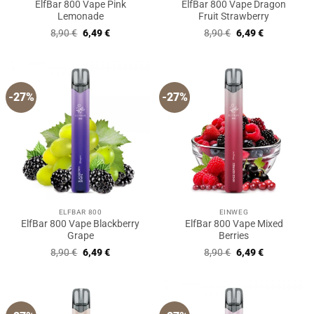
ElfBar 800 Vape Pink
ElfBar 800 Vape Dragon
Lemonade
Fruit Strawberry
Ursprünglicher
Aktueller
Ursprünglicher
Aktueller
8,90
€
6,49
€
8,90
€
6,49
€
Preis
Preis
Preis
Preis
war:
ist:
war:
ist:
8,90 €
6,49 €.
8,90 €
6,49 €.
-27%
-27%
ELFBAR 800
EINWEG
ElfBar 800 Vape Blackberry
ElfBar 800 Vape Mixed
Grape
Berries
Ursprünglicher
Aktueller
Ursprünglicher
Aktueller
8,90
€
6,49
€
8,90
€
6,49
€
Preis
Preis
Preis
Preis
war:
ist:
war:
ist:
8,90 €
6,49 €.
8,90 €
6,49 €.