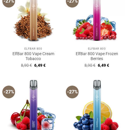
-27%
-27%
ELFBAR 800
ELFBAR 800
ElfBar 800 Vape Cream
ElfBar 800 Vape Frozen
Tobacco
Berries
Ursprünglicher
Aktueller
Ursprünglicher
Aktueller
8,90
€
6,49
€
8,90
€
6,49
€
Preis
Preis
Preis
Preis
war:
ist:
war:
ist:
8,90 €
6,49 €.
8,90 €
6,49 €.
-27%
-27%