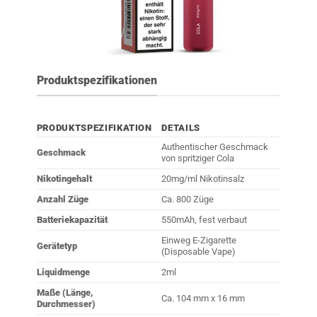
Produktspezifikationen
PRODUKTSPEZIFIKATION
DETAILS
Authentischer Geschmack
Geschmack
von spritziger Cola
Nikotingehalt
20mg/ml Nikotinsalz
Anzahl Züge
Ca. 800 Züge
Batteriekapazität
550mAh, fest verbaut
Einweg E-Zigarette
Gerätetyp
(Disposable Vape)
Liquidmenge
2ml
Maße (Länge,
Ca. 104 mm x 16 mm
Durchmesser)