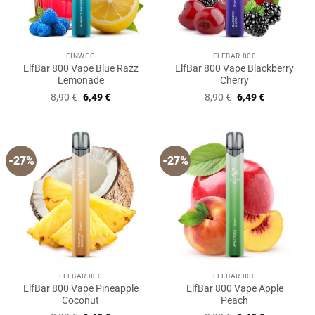
EINWEG
ELFBAR 800
ElfBar 800 Vape Blue Razz
ElfBar 800 Vape Blackberry
Lemonade
Cherry
Ursprünglicher
Aktueller
Ursprünglicher
Aktueller
8,90
€
6,49
€
8,90
€
6,49
€
Preis
Preis
Preis
Preis
war:
ist:
war:
ist:
8,90 €
6,49 €.
8,90 €
6,49 €.
-27%
-27%
ELFBAR 800
ELFBAR 800
ElfBar 800 Vape Pineapple
ElfBar 800 Vape Apple
Coconut
Peach