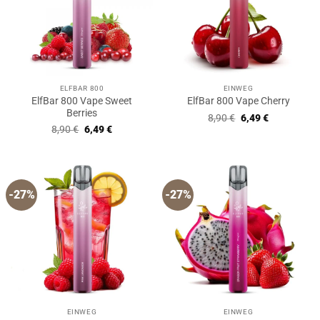
ELFBAR 800
EINWEG
ElfBar 800 Vape Sweet
ElfBar 800 Vape Cherry
Berries
Ursprünglicher
Aktueller
8,90
€
6,49
€
Preis
Preis
Ursprünglicher
Aktueller
8,90
€
6,49
€
war:
ist:
Preis
Preis
8,90 €
6,49 €.
war:
ist:
8,90 €
6,49 €.
-27%
-27%
EINWEG
EINWEG