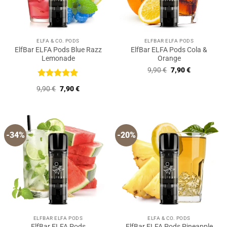
ELFA & CO. PODS
ELFBAR ELFA PODS
ElfBar ELFA Pods Blue Razz
ElfBar ELFA Pods Cola &
Lemonade
Orange
Ursprünglicher
Aktueller
9,90
€
7,90
€
Preis
Preis
war:
ist:
Bewertet
Ursprünglicher
Aktueller
9,90
€
7,90
€
9,90 €
7,90 €.
mit
5
von
Preis
Preis
5
war:
ist:
9,90 €
7,90 €.
-34%
-20%
ELFBAR ELFA PODS
ELFA & CO. PODS
ElfBar ELFA Pods
ElfBar ELFA Pods Pineapple