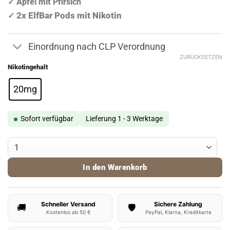
✓ Apfel mit Pfirsich
9,90 €
7,90 €.
2x ElfBar Pods mit Nikotin
✓
Einordnung nach CLP Verordnung
ZURÜCKSETZEN
Nikotingehalt
20mg
Sofort verfügbar
Lieferung 1 - 3 Werktage
ElfBar ELFA Pods Apple Peach Menge
In den Warenkorb
Schneller Versand
Sichere Zahlung
🚚
🛡️
Kostenlos ab 50 €
PayPal, Klarna, Kreditkarte