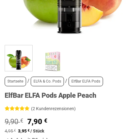
/
/
Startseite
ELFA & Co. Pods
ElfBar ELFA Pods
ElfBar ELFA Pods Apple Peach
(
2
Kundenrezensionen)
Bewertet
2
Ursprünglicher
Aktueller
9,90
€
7,90
€
mit
5
von
5, basierend
Preis
Preis
auf
4,95
€
3,95
€
/
Stück
war:
ist:
Kundenbewertungen