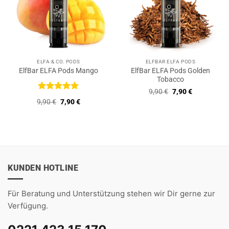
ELFA & CO. PODS
ELFBAR ELFA PODS
ElfBar ELFA Pods Golden
ElfBar ELFA Pods Mango
Tobacco
Ursprünglicher
Aktueller
9,90
€
7,90
€
Preis
Preis
Bewertet
Ursprünglicher
Aktueller
9,90
€
7,90
€
war:
ist:
mit
5
von
Preis
Preis
9,90 €
7,90 €.
5
war:
ist:
9,90 €
7,90 €.
KUNDEN HOTLINE
Für Beratung und Unterstützung stehen wir Dir gerne zur
Verfügung.