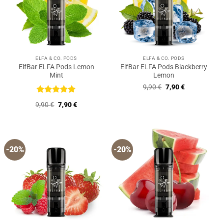
ELFA & CO. PODS
ELFA & CO. PODS
ElfBar ELFA Pods Lemon
ElfBar ELFA Pods Blackberry
Mint
Lemon
Ursprünglicher
Aktueller
9,90
€
7,90
€
Preis
Preis
war:
ist:
Bewertet
Ursprünglicher
Aktueller
9,90
€
7,90
€
9,90 €
7,90 €.
mit
5
von
Preis
Preis
5
war:
ist:
9,90 €
7,90 €.
-20%
-20%