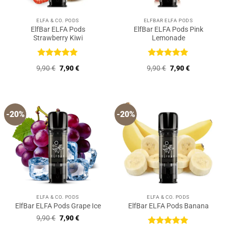
ELFA & CO. PODS
ELFBAR ELFA PODS
ElfBar ELFA Pods
ElfBar ELFA Pods Pink
Strawberry Kiwi
Lemonade
Bewertet
Bewertet
Ursprünglicher
Aktueller
Ursprünglicher
Aktueller
9,90
€
7,90
€
9,90
€
7,90
€
mit
5
von
mit
5
von
Preis
Preis
Preis
Preis
5
5
war:
ist:
war:
ist:
9,90 €
7,90 €.
9,90 €
7,90 €.
-20%
-20%
ELFA & CO. PODS
ELFA & CO. PODS
ElfBar ELFA Pods Grape Ice
ElfBar ELFA Pods Banana
Ursprünglicher
Aktueller
9,90
€
7,90
€
Preis
Preis