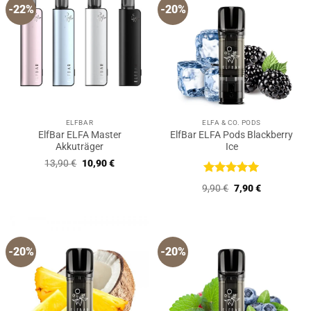
-22%
-20%
ELFBAR
ELFA & CO. PODS
ElfBar ELFA Master
ElfBar ELFA Pods Blackberry
Akkuträger
Ice
Ursprünglicher
Aktueller
13,90
€
10,90
€
Preis
Preis
war:
ist:
Bewertet
Ursprünglicher
Aktueller
9,90
€
7,90
€
13,90 €
10,90 €.
mit
5
von
Preis
Preis
5
war:
ist:
9,90 €
7,90 €.
-20%
-20%