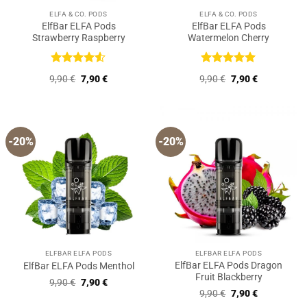
ELFA & CO. PODS
ELFA & CO. PODS
ElfBar ELFA Pods
ElfBar ELFA Pods
Strawberry Raspberry
Watermelon Cherry
Bewertet
Bewertet
Ursprünglicher
Aktueller
Ursprünglicher
Aktueller
9,90
€
7,90
€
9,90
€
7,90
€
mit
4.5
mit
5
von
Preis
Preis
Preis
Preis
von 5
5
war:
ist:
war:
ist:
9,90 €
7,90 €.
9,90 €
7,90 €.
-20%
-20%
ELFBAR ELFA PODS
ELFBAR ELFA PODS
ElfBar ELFA Pods Dragon
ElfBar ELFA Pods Menthol
Fruit Blackberry
Ursprünglicher
Aktueller
9,90
€
7,90
€
Preis
Preis
Ursprünglicher
Aktueller
9,90
€
7,90
€
war:
ist:
Preis
Preis