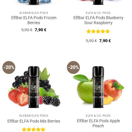
ELFBAR ELFA PODS
ELFA & CO. PODS
ElfBar ELFA Pods Frozen
ElfBar ELFA Pods Blueberry
Berries
Sour Raspberry
Ursprünglicher
Aktueller
9,90
€
7,90
€
Preis
Preis
war:
ist:
Bewertet
Ursprünglicher
Aktueller
9,90
€
7,90
€
9,90 €
7,90 €.
mit
5
von
Preis
Preis
5
war:
ist:
9,90 €
7,90 €.
-20%
-20%
ELFBAR ELFA PODS
ELFA & CO. PODS
ElfBar ELFA Pods Apple
ElfBar ELFA Pods Mix Berries
Peach