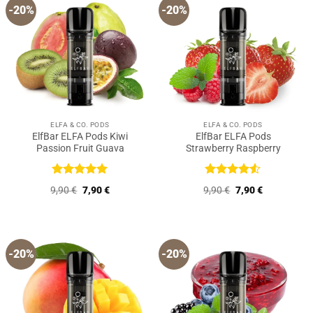
-20%
-20%
ELFA & CO. PODS
ELFA & CO. PODS
ElfBar ELFA Pods Kiwi
ElfBar ELFA Pods
Passion Fruit Guava
Strawberry Raspberry
Bewertet
Bewertet
Ursprünglicher
Aktueller
Ursprünglicher
Aktueller
9,90
€
7,90
€
9,90
€
7,90
€
mit
5
von
mit
4.5
Preis
Preis
Preis
Preis
5
von 5
war:
ist:
war:
ist:
9,90 €
7,90 €.
9,90 €
7,90 €.
-20%
-20%