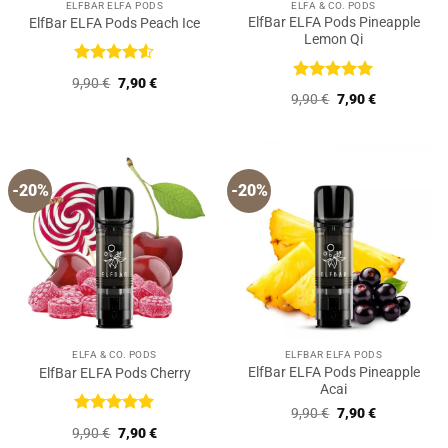
ELFBAR ELFA PODS
ELFA & CO. PODS
ElfBar ELFA Pods Pineapple
ElfBar ELFA Pods Peach Ice
Lemon Qi
Bewertet
Ursprünglicher
Aktueller
9,90
€
7,90
€
mit
4.5
Bewertet
Preis
Preis
Ursprünglicher
Aktueller
9,90
€
7,90
€
von 5
mit
5
von
war:
ist:
Preis
Preis
9,90 €
7,90 €.
5
war:
ist:
9,90 €
7,90 €.
-20%
-20%
ELFA & CO. PODS
ELFBAR ELFA PODS
ElfBar ELFA Pods Pineapple
ElfBar ELFA Pods Cherry
Acai
Ursprünglicher
Aktueller
9,90
€
7,90
€
Preis
Preis
Bewertet
Ursprünglicher
Aktueller
9,90
€
7,90
€
war:
ist:
mit
5
von
Preis
Preis