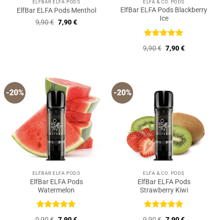
ELFBAR ELFA PODS
ELFA & CO. PODS
ElfBar ELFA Pods Blackberry
ElfBar ELFA Pods Menthol
Ice
Ursprünglicher
Aktueller
9,90
€
7,90
€
Preis
Preis
war:
ist:
9,90 €
7,90 €.
Bewertet
Ursprünglicher
Aktueller
9,90
€
7,90
€
mit
5
von
Preis
Preis
5
war:
ist:
9,90 €
7,90 €.
-20%
-20%
ELFBAR ELFA PODS
ELFA & CO. PODS
ElfBar ELFA Pods
ElfBar ELFA Pods
Watermelon
Strawberry Kiwi
Bewertet
Bewertet
Ursprünglicher
Aktueller
Ursprünglicher
Aktueller
9,90
€
7,90
€
9,90
€
7,90
€