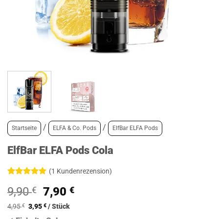
/
/
Startseite
ELFA & Co. Pods
ElfBar ELFA Pods
ElfBar ELFA Pods Cola
(
1
Kundenrezension)
Bewertet
1
Ursprünglicher
Aktueller
9,90
€
7,90
€
mit
5
von
5, basierend
Preis
Preis
auf
4,95
€
3,95
€
/
Stück
war:
ist:
Kundenbewertung