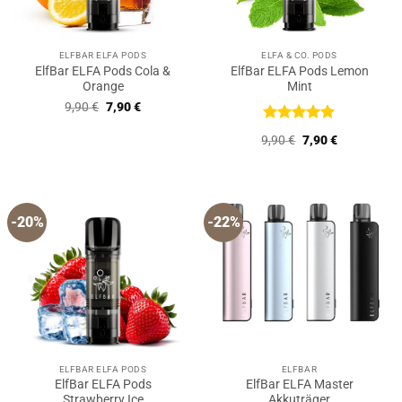
ELFBAR ELFA PODS
ELFA & CO. PODS
ElfBar ELFA Pods Cola &
ElfBar ELFA Pods Lemon
Orange
Mint
Ursprünglicher
Aktueller
9,90
€
7,90
€
Preis
Preis
war:
ist:
Bewertet
Ursprünglicher
Aktueller
9,90
€
7,90
€
9,90 €
7,90 €.
mit
5
von
Preis
Preis
5
war:
ist:
9,90 €
7,90 €.
-20%
-22%
ELFBAR ELFA PODS
ELFBAR
ElfBar ELFA Pods
ElfBar ELFA Master
Strawberry Ice
Akkuträger