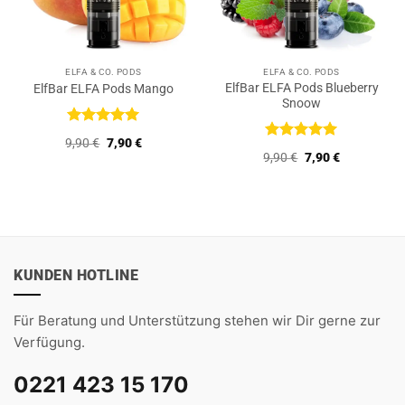
ELFA & CO. PODS
ELFA & CO. PODS
ElfBar ELFA Pods Blueberry
ElfBar ELFA Pods Mango
Snoow
Bewertet
Ursprünglicher
Aktueller
9,90
€
7,90
€
mit
5
von
Bewertet
Preis
Preis
Ursprünglicher
Aktueller
9,90
€
7,90
€
5
mit
5
von
war:
ist:
Preis
Preis
9,90 €
7,90 €.
5
war:
ist:
9,90 €
7,90 €.
KUNDEN HOTLINE
Für Beratung und Unterstützung stehen wir Dir gerne zur
Verfügung.
0221 423 15 170