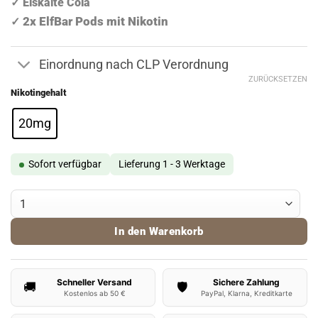
✓ Eiskalte Cola
9,90 €
7,90 €.
2x ElfBar Pods mit Nikotin
✓
Einordnung nach CLP Verordnung
ZURÜCKSETZEN
Nikotingehalt
20mg
Sofort verfügbar
Lieferung 1 - 3 Werktage
ElfBar ELFA Pods Cola Menge
In den Warenkorb
Schneller Versand
Sichere Zahlung
🚚
🛡️
Kostenlos ab 50 €
PayPal, Klarna, Kreditkarte