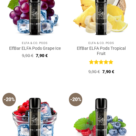
ELFA & CO. PODS
ELFA & CO. PODS
ElfBar ELFA Pods Tropical
ElfBar ELFA Pods Grape Ice
Fruit
Ursprünglicher
Aktueller
9,90
€
7,90
€
Preis
Preis
war:
ist:
9,90 €
7,90 €.
Bewertet
Ursprünglicher
Aktueller
9,90
€
7,90
€
mit
5
von
Preis
Preis
5
war:
ist:
9,90 €
7,90 €.
-20%
-20%