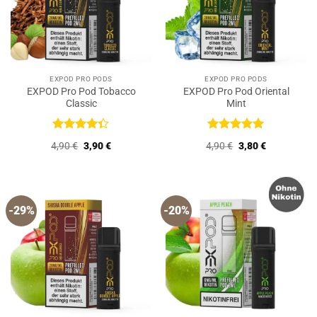
EXPOD PRO PODS
EXPOD PRO PODS
EXPOD Pro Pod Tobacco
EXPOD Pro Pod Oriental
Classic
Mint
Bewertet
Bewertet
Ursprünglicher
Aktueller
Ursprünglicher
Aktueller
4,90
€
3,90
€
4,90
€
3,80
€
mit
4.33
mit
5
von
Preis
Preis
Preis
Preis
von 5
5
war:
ist:
war:
ist:
4,90 €
3,90 €.
4,90 €
3,80 €.
-29%
-20%