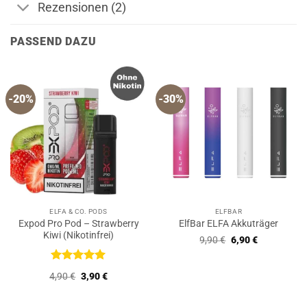
Rezensionen (2)
PASSEND DAZU
-20%
-30%
ELFA & CO. PODS
ELFBAR
Expod Pro Pod – Strawberry
ElfBar ELFA Akkuträger
Kiwi (Nikotinfrei)
Ursprünglicher
Aktueller
9,90
€
6,90
€
Preis
Preis
war:
ist:
9,90 €
6,90 €.
Bewertet
Ursprünglicher
Aktueller
4,90
€
3,90
€
mit
5
von
Preis
Preis
5
war:
ist:
4,90 €
3,90 €.