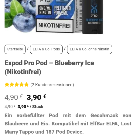
/
/
Startseite
ELFA & Co. Pods
ELFA & Co. ohne Nikotin
Expod Pro Pod – Blueberry Ice
(Nikotinfrei)
(
2
Kundenrezensionen)
Bewertet
2
Ursprünglicher
Aktueller
4,90
€
3,90
€
mit
5
von
5, basierend
Preis
Preis
auf
4,90
€
3,90
€
/
Stück
war:
ist:
Kundenbewertungen
Ein vorbefüllter Pod mit dem Geschmack von
4,90 €
3,90 €.
Blaubeere und Eis. Kompatibel mit ElfBar ELFA, Lost
Marry Tappo und 187 Pod Device.