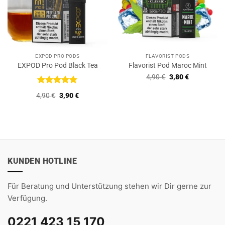
EXPOD PRO PODS
FLAVORIST PODS
EXPOD Pro Pod Black Tea
Flavorist Pod Maroc Mint
Ursprünglicher
Aktueller
4,90
€
3,80
€
Preis
Preis
war:
ist:
Bewertet
Ursprünglicher
Aktueller
4,90
€
3,90
€
4,90 €
3,80 €.
mit
5
von
Preis
Preis
5
war:
ist:
4,90 €
3,90 €.
KUNDEN HOTLINE
Für Beratung und Unterstützung stehen wir Dir gerne zur
Verfügung.
0221 423 15 170