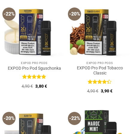
-22%
-20%
EXPOD PRO PODS
EXPOD PRO PODS
EXPOD Pro Pod Tobacco
EXPOD Pro Pod Sguschonka
Classic
Bewertet
Ursprünglicher
Aktueller
4,90
€
3,80
€
mit
5
von
Bewertet
Preis
Preis
Ursprünglicher
Aktueller
4,90
€
3,90
€
5
mit
4.33
war:
ist:
Preis
Preis
4,90 €
3,80 €.
von 5
war:
ist:
4,90 €
3,90 €.
-20%
-22%