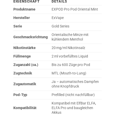
EIGENSCHAFT
DETAILS
Produktname
EXPOD Pro Pod Oriental Mint
Hersteller
ExVape
Serie
Gold Series
Orientalische Minze mit
Geschmacksrichtung
kühlendem Menthol
Nikotinstärke
20 mg/ml Nikotinsalz
Füllmenge
2 ml vorbefülltes Liquid
Zuganzahl (ca.)
Bis zu 600 Züge pro Pod
Zugtechnik
MTL (Mouth-to-Lung)
Ja – automatisches Dampfen
Zugautomatik
ohne Knopfdruck
Pod-Typ
Prefilled (nicht nachfüllbar)
Kompatibel mit ElfBar ELFA,
Kompatibilität
ELFA Pro und baugleichen
Akkus