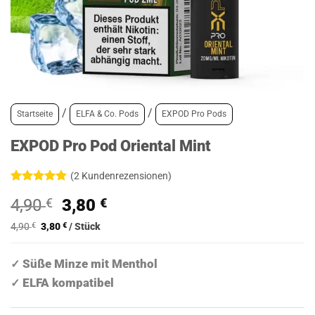
/
/
Startseite
ELFA & Co. Pods
EXPOD Pro Pods
EXPOD Pro Pod Oriental Mint
(
2
Kundenrezensionen)
Bewertet
2
Ursprünglicher
Aktueller
4,90
€
3,80
€
mit
5
von
5, basierend
Preis
Preis
auf
4,90
€
3,80
€
/
Stück
war:
ist:
Kundenbewertungen
4,90 €
3,80 €.
Süße Minze mit Menthol
✓
ELFA kompatibel
✓