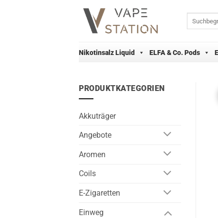
Zum
Inhalt
Suchen
nach:
springen
Nikotinsalz Liquid
ELFA & Co. Pods
PRODUKTKATEGORIEN
Akkuträger
Angebote
Aromen
Coils
E-Zigaretten
Einweg