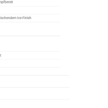
mpfbereit
rischendem Ice-Finish
z