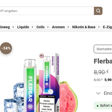
Einweg
Liquids
Coils
Aromen
Nikotin & Base
E-Zig
-34%
Startseite
Flerb
8,90
€
8,90
€
5,9
Ein
Sofort 