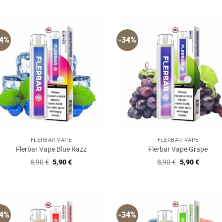
34%
-34%
FLERBAR VAPE
FLERBAR VAPE
Flerbar Vape Blue Razz
Flerbar Vape Grape
Ursprünglicher
Aktueller
Ursprüngliche
Aktuell
8,90
€
5,90
€
8,90
€
5,90
€
Preis
Preis
Preis
Preis
war:
ist:
war:
ist:
8,90 €
5,90 €.
8,90 €
5,90 €.
34%
-34%