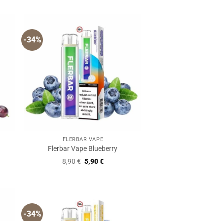
-34%
FLERBAR VAPE
Flerbar Vape Blueberry
r
er
Ursprünglicher
Aktueller
8,90
€
5,90
€
Preis
Preis
war:
ist:
8,90 €
5,90 €.
-34%