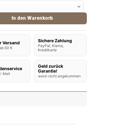
pe Guava Ice Menge
In den Warenkorb
Sichere Zahlung
r Versand
PayPal, Klarna,
ab 50 €
Kreditkarte
Geld zurück
denservice
Garantie!
E-Mail
wenn nicht angekommen