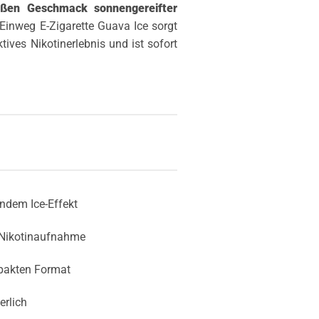
süßen Geschmack
sonnengereifter
r Einweg E-Zigarette Guava Ice sorgt
ives Nikotinerlebnis und ist sofort
ndem Ice-Effekt
 Nikotinaufnahme
akten Format
erlich