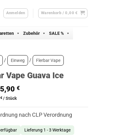
Anmelden
Warenkorb /
0,00
€
aretten
Zubehör
SALE %
/
/
Einweg
Flerbar Vape
ar Vape Guava Ice
Ursprünglicher
Aktueller
5,90
€
Preis
Preis
0
€
/
Stück
war:
ist:
8,90 €
5,90 €.
ordnung nach CLP Verordnung
verfügbar
Lieferung 1 - 3 Werktage