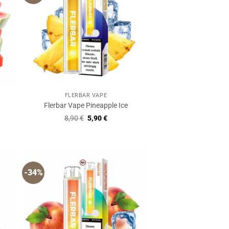
FLERBAR VAPE
e
Flerbar Vape Pineapple Ice
r
er
Ursprünglicher
Aktueller
8,90
€
5,90
€
Preis
Preis
war:
ist:
8,90 €
5,90 €.
-34%