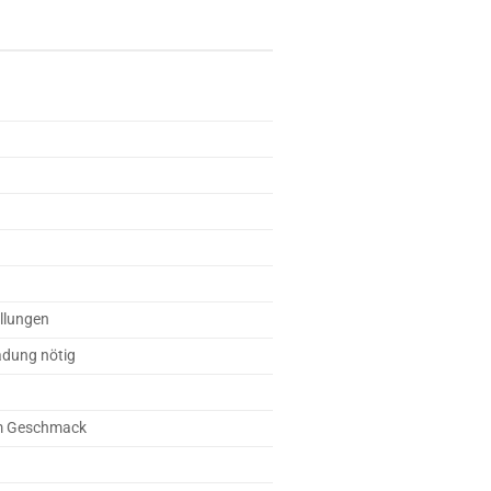
ellungen
adung nötig
um Geschmack