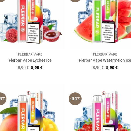
FLERBAR VAPE
FLERBAR VAPE
Flerbar Vape Lychee Ice
Flerbar Vape Watermelon Ic
Ursprünglicher
Aktueller
Ursprüngliche
Aktuell
8,90
€
5,90
€
8,90
€
5,90
€
Preis
Preis
Preis
Preis
war:
ist:
war:
ist:
8,90 €
5,90 €.
8,90 €
5,90 €.
34%
-34%