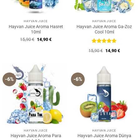
HAYVAN JUICE
HAYVAN JUICE
Hayvan Juice Aroma Hasret
Hayvan Juice Aroma Ga-Zoz
10ml
Cool 10ml
Ursprünglicher
Aktueller
15,90
€
14,90
€
Preis
Preis
war:
ist:
Bewertet
Ursprünglicher
Aktueller
15,90
€
14,90
€
15,90 €
14,90 €.
mit
5
von
Preis
Preis
5
war:
ist:
15,90 €
14,90 €.
-6%
-6%
HAYVAN JUICE
HAYVAN JUICE
Hayvan Juice Aroma Para
Hayvan Juice Aroma Dünya