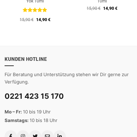
Yok 10ml
10ml
Ursprünglicher
Aktueller
15,90
€
14,90
€
Preis
Preis
war:
ist:
Bewertet
Ursprünglicher
Aktueller
15,90
€
14,90
€
15,90 €
14,90 €.
mit
5
von
Preis
Preis
5
war:
ist:
15,90 €
14,90 €.
KUNDEN HOTLINE
Für Beratung und Unterstützung stehen wir Dir gerne zur
Verfügung.
0221 423 15 170
Mo – Fr:
10 bis 19 Uhr
Samstags:
10 bis 18 Uhr