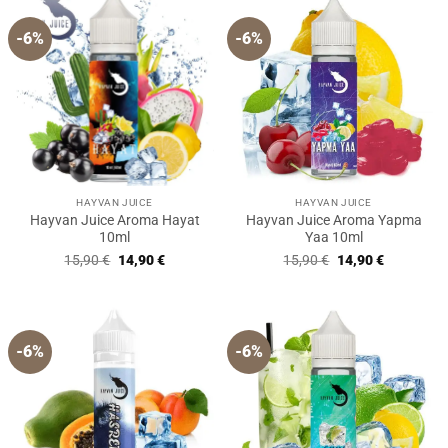
-6%
-6%
HAYVAN JUICE
HAYVAN JUICE
Hayvan Juice Aroma Hayat
Hayvan Juice Aroma Yapma
10ml
Yaa 10ml
Ursprünglicher
Aktueller
Ursprünglicher
Aktueller
15,90
€
14,90
€
15,90
€
14,90
€
Preis
Preis
Preis
Preis
war:
ist:
war:
ist:
15,90 €
14,90 €.
15,90 €
14,90 €.
-6%
-6%