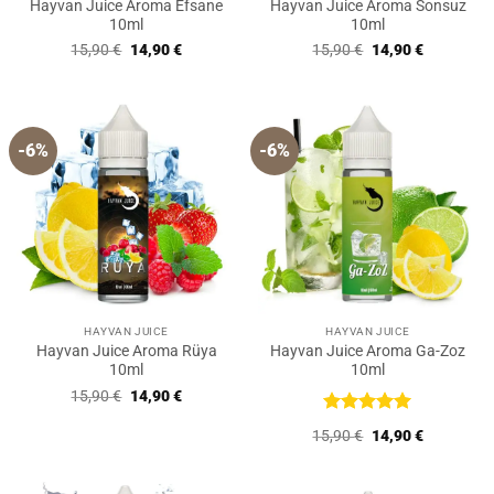
Hayvan Juice Aroma Efsane
Hayvan Juice Aroma Sonsuz
10ml
10ml
Ursprünglicher
Aktueller
Ursprünglicher
Aktueller
15,90
€
14,90
€
15,90
€
14,90
€
Preis
Preis
Preis
Preis
war:
ist:
war:
ist:
15,90 €
14,90 €.
15,90 €
14,90 €.
-6%
-6%
HAYVAN JUICE
HAYVAN JUICE
Hayvan Juice Aroma Rüya
Hayvan Juice Aroma Ga-Zoz
10ml
10ml
Ursprünglicher
Aktueller
15,90
€
14,90
€
Preis
Preis
war:
ist:
Bewertet
Ursprünglicher
Aktueller
15,90
€
14,90
€
15,90 €
14,90 €.
mit
5
von
Preis
Preis
5
war:
ist:
15,90 €
14,90 €.