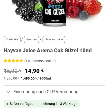
/
/
Startseite
Aromen
Hayvan Juice
Hayvan Juice Aroma Cok Güzel 10ml
(
1
Kundenrezension)
Bewertet
1
Ursprünglicher
Aktueller
15,90
€
14,90
€
mit
5
von
5, basierend
Preis
Preis
auf
1.590,00
€
1.490,00
€
/
1000
ml
war:
ist:
Kundenbewertung
15,90 €
14,90 €.
Einordnung nach CLP Verordnung
Sofort verfügbar
Lieferung 1 - 3 Werktage