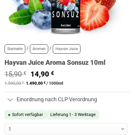
/
/
Startseite
Aromen
Hayvan Juice
Hayvan Juice Aroma Sonsuz 10ml
Ursprünglicher
Aktueller
15,90
€
14,90
€
Preis
Preis
1.590,00
€
1.490,00
€
/
1000
ml
war:
ist:
15,90 €
14,90 €.
Einordnung nach CLP Verordnung
Sofort verfügbar
Lieferung 1 - 3 Werktage
Hayvan Juice Aroma Sonsuz 10ml Menge