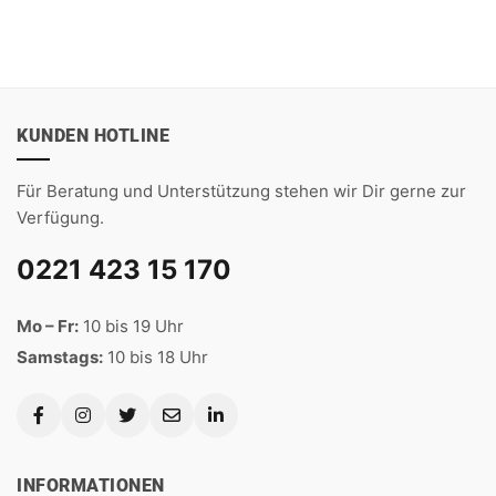
mit
5
von
mit
5
von
Preis
Preis
Preis
Preis
5
5
war:
ist:
war:
ist:
15,90 €
14,90 €.
15,90 €
14,90 €.
KUNDEN HOTLINE
Für Beratung und Unterstützung stehen wir Dir gerne zur
Verfügung.
0221 423 15 170
Mo – Fr:
10 bis 19 Uhr
Samstags:
10 bis 18 Uhr
INFORMATIONEN