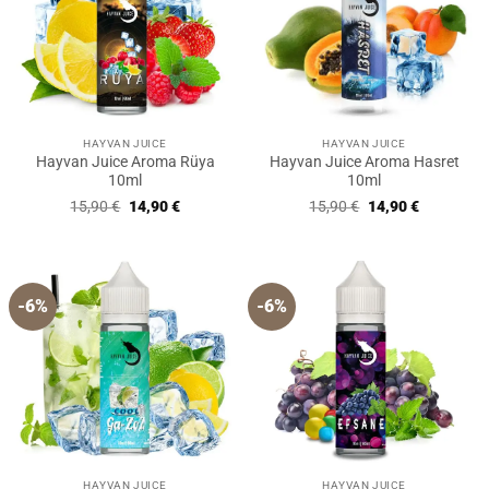
HAYVAN JUICE
HAYVAN JUICE
Hayvan Juice Aroma Rüya
Hayvan Juice Aroma Hasret
10ml
10ml
Ursprünglicher
Aktueller
Ursprünglicher
Aktueller
15,90
€
14,90
€
15,90
€
14,90
€
Preis
Preis
Preis
Preis
war:
ist:
war:
ist:
15,90 €
14,90 €.
15,90 €
14,90 €.
-6%
-6%
HAYVAN JUICE
HAYVAN JUICE