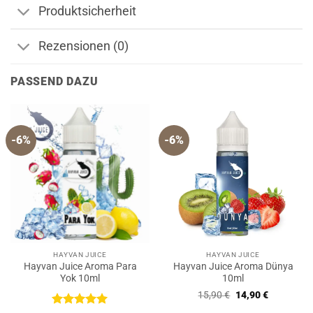
Produktsicherheit
Rezensionen (0)
PASSEND DAZU
-6%
-6%
HAYVAN JUICE
HAYVAN JUICE
Hayvan Juice Aroma Para
Hayvan Juice Aroma Dünya
Yok 10ml
10ml
Ursprünglicher
Aktueller
15,90
€
14,90
€
Preis
Preis
war:
ist: