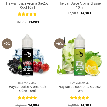
Hayvan Juice Aroma Ga-Zoz
Hayvan Juice Aroma Efsane
Cool 10ml
10ml
Ursprünglicher
Aktueller
15,90
€
14,90
€
Preis
Preis
war:
ist:
Bewertet
Ursprünglicher
Aktueller
15,90
€
14,90
€
15,90 €
14,90 €.
mit
5
von
Preis
Preis
5
war:
ist:
15,90 €
14,90 €.
-6%
-6%
HAYVAN JUICE
HAYVAN JUICE
Hayvan Juice Aroma Cok
Hayvan Juice Aroma Ga-Zoz
Güzel 10ml
10ml
Bewertet
Bewertet
Ursprünglicher
Aktueller
Ursprünglicher
Aktueller
15,90
€
14,90
€
15,90
€
14,90
€