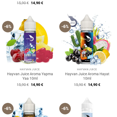
Bewertet
Ursprünglicher
Aktueller
15,90
€
14,90
€
15,90 €
14,90 €.
mit
5
von
Preis
Preis
5
war:
ist:
15,90 €
14,90 €.
-6%
-6%
HAYVAN JUICE
HAYVAN JUICE
Hayvan Juice Aroma Yapma
Hayvan Juice Aroma Hayat
Yaa 10ml
10ml
Ursprünglicher
Aktueller
Ursprünglicher
Aktueller
15,90
€
14,90
€
15,90
€
14,90
€
Preis
Preis
Preis
Preis
war:
ist:
war:
ist:
15,90 €
14,90 €.
15,90 €
14,90 €.
-6%
-6%