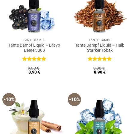
TANTE DAMPF
TANTE DAMPF
Tante Dampf Liquid – Bravo
Tante Dampf Liquid – Halb
Beere 3000
Starker Tobak
Bewertet
Bewertet
9,90
€
9,90
€
mit
5
von
mit
5
von
8,90
€
8,90
€
5
5
-10%
-10%