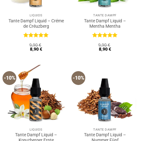
LIQUIDS
TANTE DAMPF
Tante Dampf Liquid – Créme
Tante Dampf Liquid –
de Créuzberg
Mentha Mentha
Bewertet
Bewertet
9,90
€
9,90
€
mit
5
von
mit
5
von
8,90
€
8,90
€
5
5
-10%
-10%
LIQUIDS
TANTE DAMPF
Tante Dampf Liquid –
Tante Dampf Liquid –
Kreuzberger Ernte
Nummer Fünf