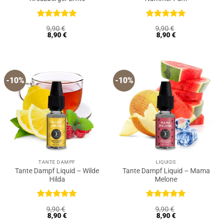
Bewertet
Bewertet
9,90
€
9,90
€
mit
5
von
mit
5
von
8,90
€
8,90
€
5
5
-10%
-10%
TANTE DAMPF
LIQUIDS
Tante Dampf Liquid – Wilde
Tante Dampf Liquid – Mama
Hilda
Melone
Bewertet
Bewertet
9,90
€
9,90
€
mit
5
von
mit
5
von
8,90
€
8,90
€
5
5