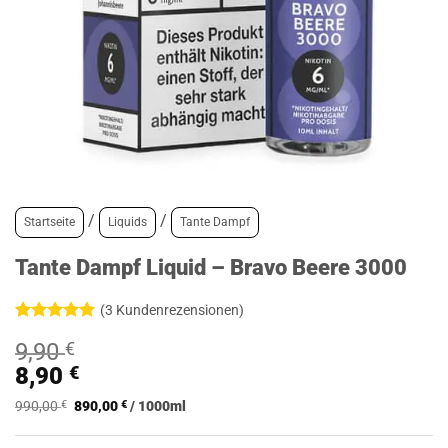
/
/
Startseite
Liquids
Tante Dampf
Tante Dampf Liquid – Bravo Beere 3000
(
3
Kundenrezensionen)
Bewertet
3
9,90
€
mit
5
von
5, basierend
8,90
€
auf
Kundenbewertungen
990,00
€
890,00
€
/
1000
ml