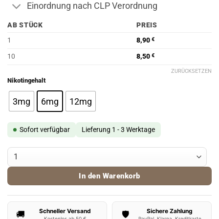
Einordnung nach CLP Verordnung
AB STÜCK
PREIS
1
8,90
€
10
8,50
€
ZURÜCKSETZEN
Nikotingehalt
3mg
6mg
12mg
Sofort verfügbar
Lieferung 1 - 3 Werktage
Tante Dampf Liquid - Bravo Beere 3000 Menge
In den Warenkorb
Schneller Versand
Sichere Zahlung
🚚
🛡️
Kostenlos ab 50 €
PayPal, Klarna, Kreditkarte