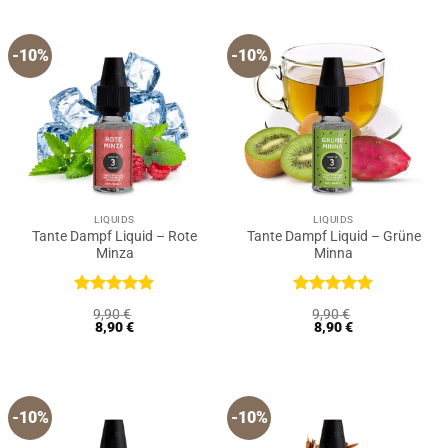
-10%
-10%
LIQUIDS
LIQUIDS
Tante Dampf Liquid – Rote
Tante Dampf Liquid – Grüne
Minza
Minna
Bewertet
Bewertet
9,90
€
9,90
€
mit
5
von
mit
5
von
8,90
€
8,90
€
5
5
-10%
-10%