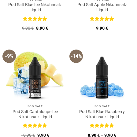
Pod Salt Blue Ice Nikotinsalz
Pod Salt Apple Nikotinsalz
Liquid
Liquid
Bewertet
Bewertet
Ursprünglicher
Aktueller
9,90
€
8,90
€
9,90
€
mit
5
von
mit
5
von
Preis
Preis
5
5
war:
ist:
9,90 €
8,90 €.
-9%
-14%
POD SALT
POD SALT
Pod Salt Cantaloupe Ice
Pod Salt Blue Raspberry
Nikotinsalz Liquid
Nikotinsalz Liquid
Bewertet
Bewertet
Ursprünglicher
Aktueller
10,90
€
9,90
€
8,90
€
–
9,90
€