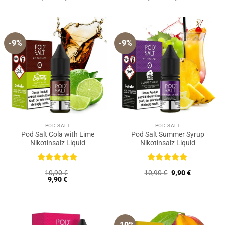
mit
5
von
mit
5
von
Preis
Preis
5
5
war:
ist:
10,90 €
9,90 €.
-9%
-9%
POD SALT
POD SALT
Pod Salt Cola with Lime
Pod Salt Summer Syrup
Nikotinsalz Liquid
Nikotinsalz Liquid
Bewertet
Bewertet
Ursprünglicher
Aktueller
10,90
€
10,90
€
9,90
€
mit
5
von
mit
5
von
Preis
Preis
9,90
€
5
5
war:
ist:
10,90 €
9,90 €.