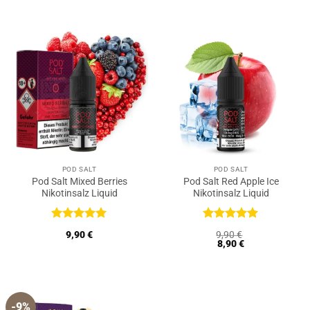
5
5
POD SALT
POD SALT
Pod Salt Mixed Berries
Pod Salt Red Apple Ice
Nikotinsalz Liquid
Nikotinsalz Liquid
Bewertet
Bewertet
9,90
€
9,90
€
mit
5
von
mit
5
von
8,90
€
5
5
-9%