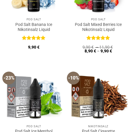
POD SALT
POD SALT
Pod Salt Banana Ice
Pod Salt Mixed Berries Ice
Nikotinsalz Liquid
Nikotinsalz Liquid
Bewertet
Bewertet
9,90
€
9,90
€
–
11,90
€
mit
5
von
mit
5
von
8,90
€
–
9,90
€
5
5
-23%
-10%
POD SALT
NIKOTINSALZ
Pod Salt Ice Menthol
Pod Salt Cigarette