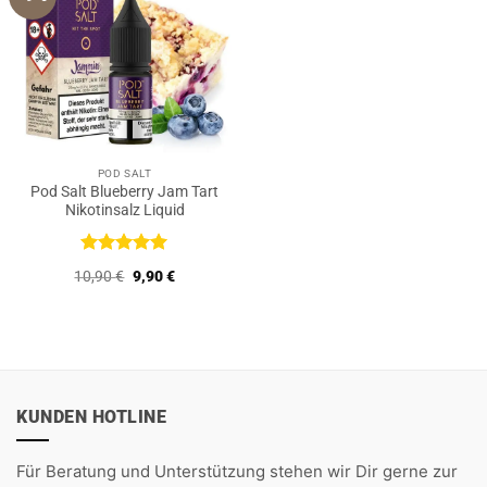
POD SALT
Pod Salt Blueberry Jam Tart
Nikotinsalz Liquid
Bewertet
Ursprünglicher
Aktueller
10,90
€
9,90
€
mit
5
von
Preis
Preis
5
war:
ist:
10,90 €
9,90 €.
KUNDEN HOTLINE
Für Beratung und Unterstützung stehen wir Dir gerne zur