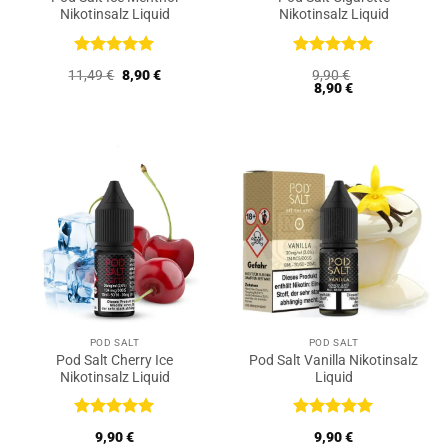
Nikotinsalz Liquid
Nikotinsalz Liquid
Bewertet
Bewertet
Ursprünglicher
Aktueller
11,49
€
8,90
€
9,90
€
mit
5
von
mit
5
von
Preis
Preis
8,90
€
5
5
war:
ist:
11,49 €
8,90 €.
POD SALT
POD SALT
Pod Salt Cherry Ice
Pod Salt Vanilla Nikotinsalz
Nikotinsalz Liquid
Liquid
Bewertet
Bewertet
9,90
€
9,90
€
mit
5
von
mit
5
von