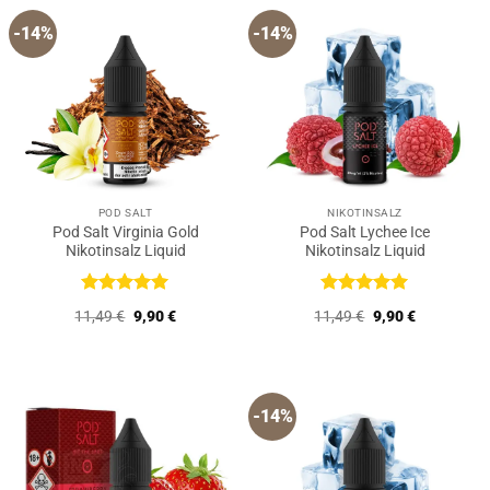
-14%
-14%
POD SALT
NIKOTINSALZ
Pod Salt Virginia Gold
Pod Salt Lychee Ice
Nikotinsalz Liquid
Nikotinsalz Liquid
Bewertet
Bewertet
Ursprünglicher
Aktueller
Ursprünglicher
Aktueller
11,49
€
9,90
€
11,49
€
9,90
€
mit
5
von
mit
5
von
Preis
Preis
Preis
Preis
5
5
war:
ist:
war:
ist:
11,49 €
9,90 €.
11,49 €
9,90 €.
-14%