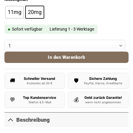
11mg
20mg
Sofort verfügbar
Lieferung 1 - 3 Werktage
Pod Salt Yogi Peanut Butter Banana Nikotinsalz Liquid Menge
In den Warenkorb
Schneller Versand
Sichere Zahlung
🚚
🛡️
Kostenlos ab 50 €
PayPal, Klarna, Kreditkarte
Top Kundenservice
Geld zurück Garantie!
💬
💰
Telefon & E-Mail
wenn nicht angekommen
Beschreibung