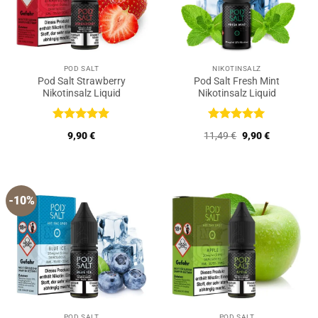
POD SALT
NIKOTINSALZ
Pod Salt Strawberry
Pod Salt Fresh Mint
Nikotinsalz Liquid
Nikotinsalz Liquid
Bewertet
Bewertet
Ursprünglicher
Aktueller
9,90
€
11,49
€
9,90
€
mit
5
von
mit
5
von
Preis
Preis
5
5
war:
ist:
11,49 €
9,90 €.
-10%
POD SALT
POD SALT