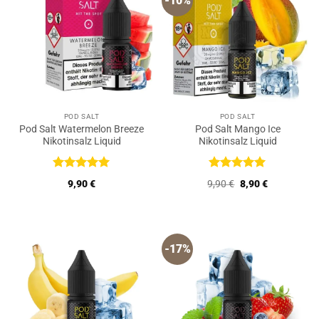
-10%
POD SALT
POD SALT
Pod Salt Watermelon Breeze
Pod Salt Mango Ice
Nikotinsalz Liquid
Nikotinsalz Liquid
Bewertet
Bewertet
Ursprünglicher
Aktueller
9,90
€
9,90
€
8,90
€
mit
5
von
mit
5
von
Preis
Preis
5
5
war:
ist:
9,90 €
8,90 €.
-17%