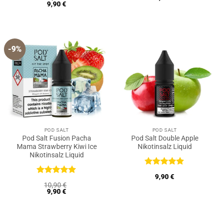
mit
5
von
mit
5
von
9,90
€
5
5
-9%
POD SALT
POD SALT
Pod Salt Fusion Pacha
Pod Salt Double Apple
Mama Strawberry Kiwi Ice
Nikotinsalz Liquid
Nikotinsalz Liquid
Bewertet
9,90
€
mit
5
von
Bewertet
10,90
€
5
mit
5
von
9,90
€
5