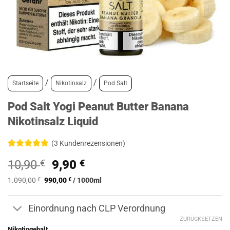
/
/
Startseite
Nikotinsalz
Pod Salt
Pod Salt Yogi Peanut Butter Banana
Nikotinsalz Liquid
(
3
Kundenrezensionen)
Bewertet
3
Ursprünglicher
Aktueller
10,90
€
9,90
€
mit
5
von
5, basierend
Preis
Preis
auf
1.090,00
€
990,00
€
/
1000
ml
war:
ist:
Kundenbewertungen
10,90 €
9,90 €.
Einordnung nach CLP Verordnung
ZURÜCKSETZEN
Nikotingehalt